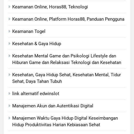
Keamanan Online, Horas88, Teknologi
Keamanan Online, Platform Horas88, Panduan Pengguna
Keamanan Togel
Kesehatan & Gaya Hidup
Kesehatan Mental Game dan Psikologi Lifestyle dan
Hiburan Game dan Relaksasi Teknologi dan Kesehatan
Kesehatan, Gaya Hidup Sehat, Kesehatan Mental, Tidur
Sehat, Daya Tahan Tubuh
link alternatif edwinslot
Manajemen Akun dan Autentikasi Digital
Manajemen Waktu Gaya Hidup Digital Keseimbangan
Hidup Produktivitas Harian Kebiasaan Sehat