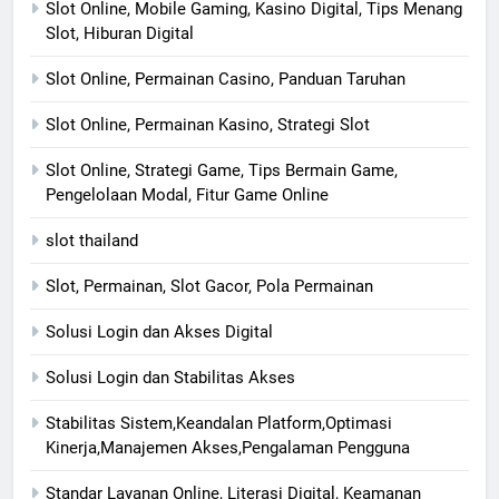
Slot Online, Mobile Gaming, Kasino Digital, Tips Menang
Slot, Hiburan Digital
Slot Online, Permainan Casino, Panduan Taruhan
Slot Online, Permainan Kasino, Strategi Slot
Slot Online, Strategi Game, Tips Bermain Game,
Pengelolaan Modal, Fitur Game Online
slot thailand
Slot, Permainan, Slot Gacor, Pola Permainan
Solusi Login dan Akses Digital
Solusi Login dan Stabilitas Akses
Stabilitas Sistem,Keandalan Platform,Optimasi
Kinerja,Manajemen Akses,Pengalaman Pengguna
Standar Layanan Online, Literasi Digital, Keamanan