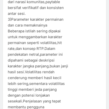
dari narasi komunitas,paytable
bersifat verifikatif dan konsisten
antar sesi.
3)Parameter karakter permainan
dan cara memaknainya
Beberapa istilah sering dipakai
untuk menggambarkan karakter
permainan seperti volatilitas,hit
rate,dan konsep RTP.Dalam
pendekatan netral,parameter ini
dipahami sebagai deskripsi
karakter jangka panjang,bukan janji
hasil sesi.Volatilitas rendah
cenderung memberi hasil kecil
lebih sering,sementara volatilitas
tinggi memberi jeda panjang
dengan potensi lonjakan
sesekali.Penjelasan yang tepat
membantu pengguna