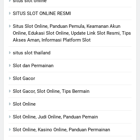
situs slot online
SITUS SLOT ONLINE RESMI
Situs Slot Online, Panduan Pemula, Keamanan Akun
Online, Edukasi Slot Online, Update Link Slot Resmi, Tips
Akses Aman, Informasi Platform Slot
situs slot thailand
Slot dan Permainan
Slot Gacor
Slot Gacor, Slot Online, Tips Bermain
Slot Online
Slot Online, Judi Online, Panduan Pemain
Slot Online, Kasino Online, Panduan Permainan