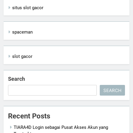
situs slot gacor
spaceman
slot gacor
Search
SEARCH
Recent Posts
TIARA4D Login sebagai Pusat Akses Akun yang