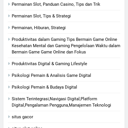
Permainan Slot, Panduan Casino, Tips dan Trik
Permainan Slot, Tips & Strategi
Permainan, Hiburan, Strategi
Produktivitas dalam Gaming Tips Bermain Game Online
Kesehatan Mental dan Gaming Pengelolaan Waktu dalam
Bermain Game Game Online dan Fokus
Produktivitas Digital & Gaming Lifestyle
Psikologi Pemain & Analisis Game Digital
Psikologi Pemain & Budaya Digital
Sistem Terintegrasi,Navigasi Digital,Platform
Digital,Pengalaman Pengguna,Manajemen Teknologi
situs gacor