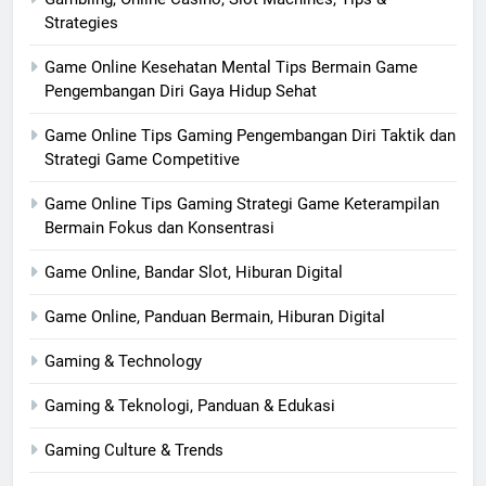
Strategies
Game Online Kesehatan Mental Tips Bermain Game
Pengembangan Diri Gaya Hidup Sehat
Game Online Tips Gaming Pengembangan Diri Taktik dan
Strategi Game Competitive
Game Online Tips Gaming Strategi Game Keterampilan
Bermain Fokus dan Konsentrasi
Game Online, Bandar Slot, Hiburan Digital
Game Online, Panduan Bermain, Hiburan Digital
Gaming & Technology
Gaming & Teknologi, Panduan & Edukasi
Gaming Culture & Trends