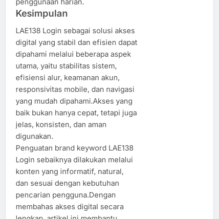
penggunaan harian.
Kesimpulan
LAE138 Login sebagai solusi akses
digital yang stabil dan efisien dapat
dipahami melalui beberapa aspek
utama, yaitu stabilitas sistem,
efisiensi alur, keamanan akun,
responsivitas mobile, dan navigasi
yang mudah dipahami.Akses yang
baik bukan hanya cepat, tetapi juga
jelas, konsisten, dan aman
digunakan.
Penguatan brand keyword LAE138
Login sebaiknya dilakukan melalui
konten yang informatif, natural,
dan sesuai dengan kebutuhan
pencarian pengguna.Dengan
membahas akses digital secara
lengkap, artikel ini membantu