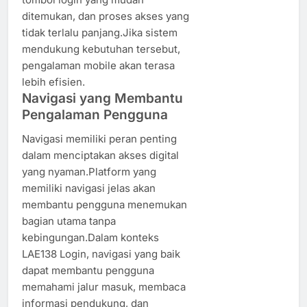
ditemukan, dan proses akses yang
tidak terlalu panjang.Jika sistem
mendukung kebutuhan tersebut,
pengalaman mobile akan terasa
lebih efisien.
Navigasi yang Membantu
Pengalaman Pengguna
Navigasi memiliki peran penting
dalam menciptakan akses digital
yang nyaman.Platform yang
memiliki navigasi jelas akan
membantu pengguna menemukan
bagian utama tanpa
kebingungan.Dalam konteks
LAE138 Login, navigasi yang baik
dapat membantu pengguna
memahami jalur masuk, membaca
informasi pendukung, dan