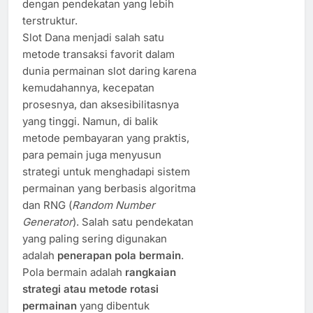
dengan pendekatan yang lebih
terstruktur.
Slot Dana menjadi salah satu
metode transaksi favorit dalam
dunia permainan slot daring karena
kemudahannya, kecepatan
prosesnya, dan aksesibilitasnya
yang tinggi. Namun, di balik
metode pembayaran yang praktis,
para pemain juga menyusun
strategi untuk menghadapi sistem
permainan yang berbasis algoritma
dan RNG (
Random Number
Generator
). Salah satu pendekatan
yang paling sering digunakan
adalah
penerapan pola bermain
.
Pola bermain adalah
rangkaian
strategi atau metode rotasi
permainan
yang dibentuk