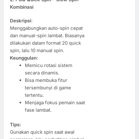
Kombinasi
Deskripsi:
Menggabungkan auto-spin cepat
dan manual-spin lambat. Biasanya
dilakukan dalam format 20 quick
spin, lalu 10 manual spin.
Keunggulan:
Memicu rotasi sistem
secara dinamis.
Bisa membuka fitur
tersembunyi di game
tertentu.
Menjaga fokus pemain saat
fase lambat.
Tips:
Gunakan quick spin saat awal