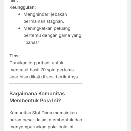
lain.
Keunggulan:
Menghindari jebakan
permainan stagnan.
Meningkatkan peluang
bertemu dengan game yang
“panas”.
Tips:
Gunakan log pribadi untuk
mencatat hasil 70 spin pertama
agar bisa dikaji di sesi berikutnya.
Bagaimana Komunitas
Membentuk Pola Ini?
Komunitas Slot Dana memainkan
peran besar dalam membentuk dan
menyempurnakan pola-pola ini.