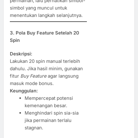
permainan, lalu perhatikan simbol-
simbol yang muncul untuk
menentukan langkah selanjutnya.
3.
Pola Buy Feature Setelah 20
Spin
Deskripsi:
Lakukan 20 spin manual terlebih
dahulu. Jika hasil minim, gunakan
fitur
Buy Feature
agar langsung
masuk mode bonus.
Keunggulan:
Mempercepat potensi
kemenangan besar.
Menghindari spin sia-sia
jika permainan terlalu
stagnan.