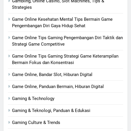
Gambling, Online Casino, Slot Machines, Tips &
Strategies
Game Online Kesehatan Mental Tips Bermain Game
Pengembangan Diri Gaya Hidup Sehat
Game Online Tips Gaming Pengembangan Diri Taktik dan
Strategi Game Competitive
Game Online Tips Gaming Strategi Game Keterampilan
Bermain Fokus dan Konsentrasi
Game Online, Bandar Slot, Hiburan Digital
Game Online, Panduan Bermain, Hiburan Digital
Gaming & Technology
Gaming & Teknologi, Panduan & Edukasi
Gaming Culture & Trends