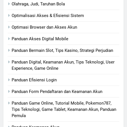
Olahraga, Judi, Taruhan Bola
Optimalisasi Akses & Efisiensi Sistem
Optimasi Browser dan Akses Akun
Panduan Akses Digital Mobile
Panduan Bermain Slot, Tips Kasino, Strategi Perjudian
Panduan Digital, Keamanan Akun, Tips Teknologi, User
Experience, Game Online
Panduan Efisiensi Login
Panduan Form Pendaftaran dan Keamanan Akun
Panduan Game Online, Tutorial Mobile, Pokemon787,
Tips Teknologi, Game Tablet, Keamanan Akun, Panduan
Pemula