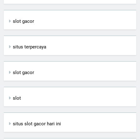
slot gacor
situs terpercaya
slot gacor
slot
situs slot gacor hari ini