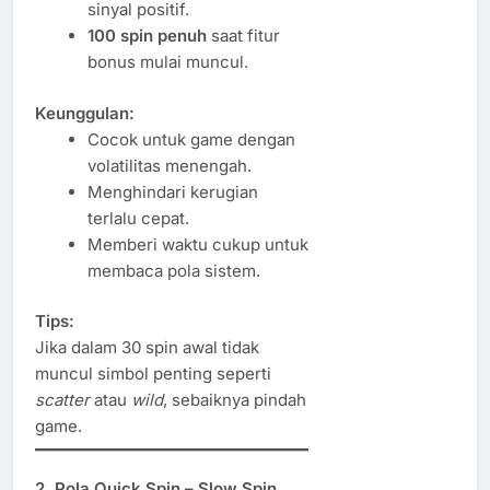
sinyal positif.
100 spin penuh
saat fitur
bonus mulai muncul.
Keunggulan:
Cocok untuk game dengan
volatilitas menengah.
Menghindari kerugian
terlalu cepat.
Memberi waktu cukup untuk
membaca pola sistem.
Tips:
Jika dalam 30 spin awal tidak
muncul simbol penting seperti
scatter
atau
wild
, sebaiknya pindah
game.
2.
Pola Quick Spin – Slow Spin