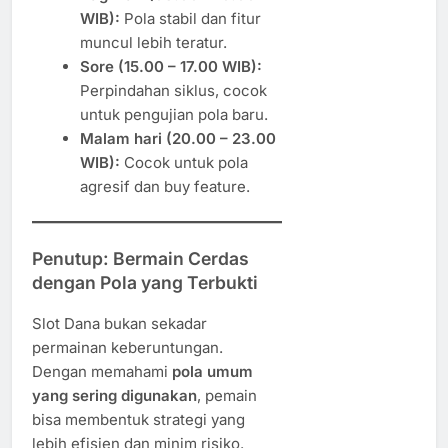
WIB):
Pola stabil dan fitur
muncul lebih teratur.
Sore (15.00 – 17.00 WIB):
Perpindahan siklus, cocok
untuk pengujian pola baru.
Malam hari (20.00 – 23.00
WIB):
Cocok untuk pola
agresif dan buy feature.
Penutup: Bermain Cerdas
dengan Pola yang Terbukti
Slot Dana bukan sekadar
permainan keberuntungan.
Dengan memahami
pola umum
yang sering digunakan
, pemain
bisa membentuk strategi yang
lebih efisien dan minim risiko.