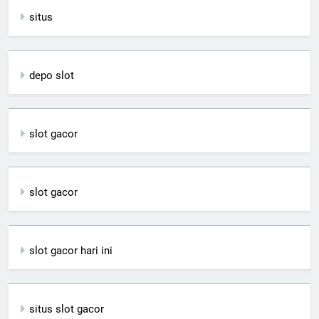
situs
depo slot
slot gacor
slot gacor
slot gacor hari ini
situs slot gacor