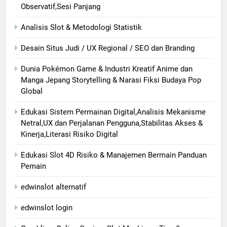
Observatif,Sesi Panjang
Analisis Slot & Metodologi Statistik
Desain Situs Judi / UX Regional / SEO dan Branding
Dunia Pokémon Game & Industri Kreatif Anime dan
Manga Jepang Storytelling & Narasi Fiksi Budaya Pop
Global
Edukasi Sistem Permainan Digital,Analisis Mekanisme
Netral,UX dan Perjalanan Pengguna,Stabilitas Akses &
Kinerja,Literasi Risiko Digital
Edukasi Slot 4D Risiko & Manajemen Bermain Panduan
Pemain
edwinslot alternatif
edwinslot login