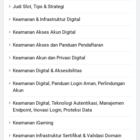
Judi Slot, Tips & Strategi
Keamanan & Infrastruktur Digital
Keamanan Akses Akun Digital
Keamanan Akses dan Panduan Pendaftaran
Keamanan Akun dan Privasi Digital
Keamanan Digital & Aksesibilitas
Keamanan Digital, Panduan Login Aman, Perlindungan
Akun
Keamanan Digital, Teknologi Autentikasi, Manajemen
Endpoint, Inovasi Login, Proteksi Data
Keamanan iGaming
Keamanan Infrastruktur Sertifikat & Validasi Domain