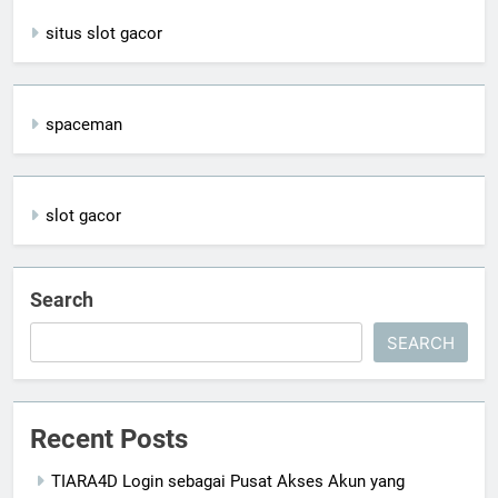
situs slot gacor
spaceman
slot gacor
Search
SEARCH
Recent Posts
TIARA4D Login sebagai Pusat Akses Akun yang