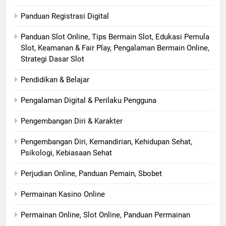
Panduan Registrasi Digital
Panduan Slot Online, Tips Bermain Slot, Edukasi Pemula
Slot, Keamanan & Fair Play, Pengalaman Bermain Online,
Strategi Dasar Slot
Pendidikan & Belajar
Pengalaman Digital & Perilaku Pengguna
Pengembangan Diri & Karakter
Pengembangan Diri, Kemandirian, Kehidupan Sehat,
Psikologi, Kebiasaan Sehat
Perjudian Online, Panduan Pemain, Sbobet
Permainan Kasino Online
Permainan Online, Slot Online, Panduan Permainan