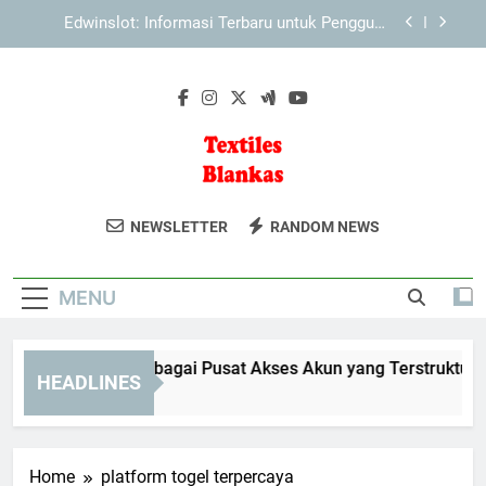
Skip
EDWINSLOT Login Aman: Langkah Sederhana
to
untuk Menghindari Kendala
content
Cara Masuk Login Edwinslot dengan Langkah
yang Lebih Efisien dan Aman
TIARA4D Login sebagai Pusat Akses Akun yang
Terstruktur
Edwinslot: Informasi Terbaru untuk Pengguna
Baru yang Perlu Diketahui
Textiles
Dapatkan Bahan Tekstil Berkualitas
EDWINSLOT Login Aman: Langkah Sederhana
NEWSLETTER
RANDOM NEWS
untuk Menghindari Kendala
Blankas
Tinggi Dari Textiles Blankas. Solusi
Cara Masuk Login Edwinslot dengan Langkah
Untuk Industri Fashion Dan Rumah
yang Lebih Efisien dan Aman
MENU
Tangga.
ARA4D Login sebagai Pusat Akses Akun yang Terstruktur
HEADLINES
Weeks Ago
Home
platform togel terpercaya