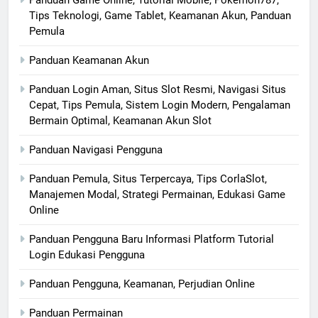
Panduan Game Online, Tutorial Mobile, Pokemon787,
Tips Teknologi, Game Tablet, Keamanan Akun, Panduan
Pemula
Panduan Keamanan Akun
Panduan Login Aman, Situs Slot Resmi, Navigasi Situs
Cepat, Tips Pemula, Sistem Login Modern, Pengalaman
Bermain Optimal, Keamanan Akun Slot
Panduan Navigasi Pengguna
Panduan Pemula, Situs Terpercaya, Tips CorlaSlot,
Manajemen Modal, Strategi Permainan, Edukasi Game
Online
Panduan Pengguna Baru Informasi Platform Tutorial
Login Edukasi Pengguna
Panduan Pengguna, Keamanan, Perjudian Online
Panduan Permainan