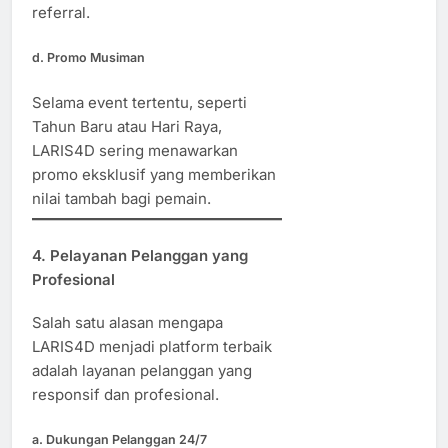
referral.
d.
Promo Musiman
Selama event tertentu, seperti
Tahun Baru atau Hari Raya,
LARIS4D sering menawarkan
promo eksklusif yang memberikan
nilai tambah bagi pemain.
4.
Pelayanan Pelanggan yang
Profesional
Salah satu alasan mengapa
LARIS4D menjadi platform terbaik
adalah layanan pelanggan yang
responsif dan profesional.
a.
Dukungan Pelanggan 24/7