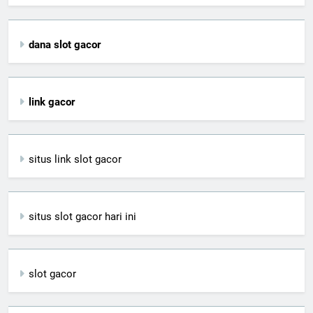
dana slot gacor
link gacor
situs link slot gacor
situs slot gacor hari ini
slot gacor