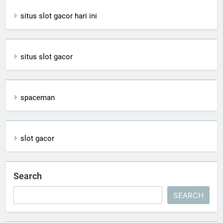
situs slot gacor hari ini
situs slot gacor
spaceman
slot gacor
Search
SEARCH