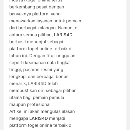
berkembang pesat dengan
banyaknya platform yang
menawarkan layanan untuk pemain
dari berbagai kalangan. Namun, di
antara semua pilihan,
LARIS4D
berhasil menonjol sebagai
platform togel online terbaik di
tahun ini. Dengan fitur unggulan
seperti keamanan data tingkat
tinggi, pasaran resmi yang
lengkap, dan berbagai bonus
menarik, LARIS4D telah
membuktikan diri sebagai pilihan
utama bagi pemain pemula
maupun profesional.
Artikel ini akan mengulas alasan
mengapa
LARIS4D
menjadi
platform togel online terbaik di