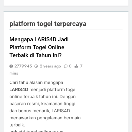
platform togel terpercaya
Mengapa LARIS4D Jadi
Platform Togel Online
Terbaik di Tahun Ini?
2779945
2 years ago
0
7
mins
Cari tahu alasan mengapa
LARIS4D
menjadi platform togel
online terbaik tahun ini. Dengan
pasaran resmi, keamanan tinggi,
dan bonus menarik, LARIS4D
menawarkan pengalaman bermain
terbaik.
Industri togel online terus