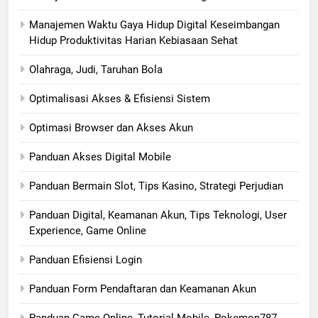
Manajemen Waktu Gaya Hidup Digital Keseimbangan
Hidup Produktivitas Harian Kebiasaan Sehat
Olahraga, Judi, Taruhan Bola
Optimalisasi Akses & Efisiensi Sistem
Optimasi Browser dan Akses Akun
Panduan Akses Digital Mobile
Panduan Bermain Slot, Tips Kasino, Strategi Perjudian
Panduan Digital, Keamanan Akun, Tips Teknologi, User
Experience, Game Online
Panduan Efisiensi Login
Panduan Form Pendaftaran dan Keamanan Akun