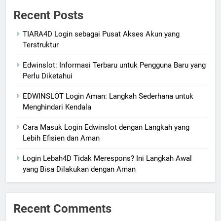
Recent Posts
TIARA4D Login sebagai Pusat Akses Akun yang
Terstruktur
Edwinslot: Informasi Terbaru untuk Pengguna Baru yang
Perlu Diketahui
EDWINSLOT Login Aman: Langkah Sederhana untuk
Menghindari Kendala
Cara Masuk Login Edwinslot dengan Langkah yang
Lebih Efisien dan Aman
Login Lebah4D Tidak Merespons? Ini Langkah Awal
yang Bisa Dilakukan dengan Aman
Recent Comments