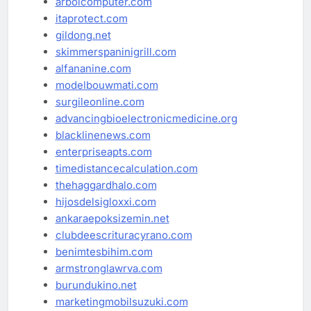
arbolcomputer.com
itaprotect.com
gildong.net
skimmerspaninigrill.com
alfananine.com
modelbouwmati.com
surgileonline.com
advancingbioelectronicmedicine.org
blacklinenews.com
enterpriseapts.com
timedistancecalculation.com
thehaggardhalo.com
hijosdelsigloxxi.com
ankaraepoksizemin.net
clubdeescrituracyrano.com
benimtesbihim.com
armstronglawrva.com
burundukino.net
marketingmobilsuzuki.com