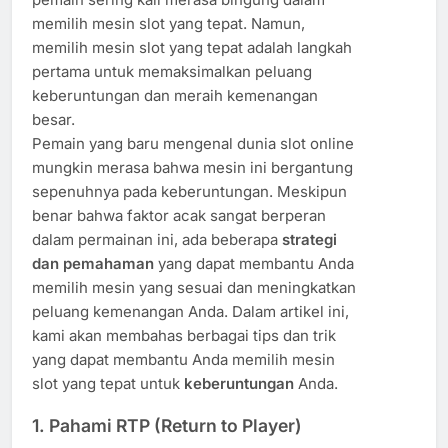
memilih mesin slot yang tepat. Namun,
memilih mesin slot yang tepat adalah langkah
pertama untuk memaksimalkan peluang
keberuntungan dan meraih kemenangan
besar.
Pemain yang baru mengenal dunia slot online
mungkin merasa bahwa mesin ini bergantung
sepenuhnya pada keberuntungan. Meskipun
benar bahwa faktor acak sangat berperan
dalam permainan ini, ada beberapa
strategi
dan pemahaman
yang dapat membantu Anda
memilih mesin yang sesuai dan meningkatkan
peluang kemenangan Anda. Dalam artikel ini,
kami akan membahas berbagai tips dan trik
yang dapat membantu Anda memilih mesin
slot yang tepat untuk
keberuntungan
Anda.
1.
Pahami RTP (Return to Player)