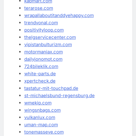
kabmart.com
terarose.com
wrapallaboutitanddyehappy.com
trendvonal.com
positivityloop.com
thelgservicecenter.com
vipistanbulturizm.com
motormaniax.com
dailyjonomot.com
724bileklik.com
white-parts.de
xpertcheck.de
tastatur-mit-touchpad.de
st-michaelsbund-regensburg.de
wmekip.com
wingsnbags.com
vulkanlux.com
uman-map.com
tonemasseve.com