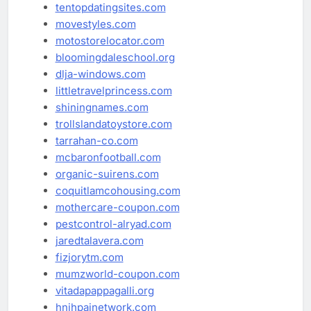
tentopdatingsites.com
movestyles.com
motostorelocator.com
bloomingdaleschool.org
dlja-windows.com
littletravelprincess.com
shiningnames.com
trollslandatoystore.com
tarrahan-co.com
mcbaronfootball.com
organic-suirens.com
coquitlamcohousing.com
mothercare-coupon.com
pestcontrol-alryad.com
jaredtalavera.com
fizjorytm.com
mumzworld-coupon.com
vitadapappagalli.org
hnihpainetwork.com