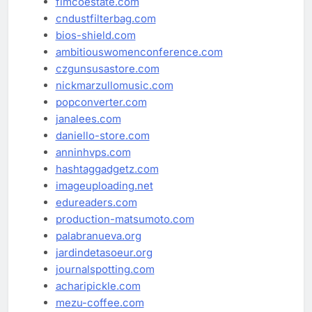
fimcoestate.com
cndustfilterbag.com
bios-shield.com
ambitiouswomenconference.com
czgunsusastore.com
nickmarzullomusic.com
popconverter.com
janalees.com
daniello-store.com
anninhvps.com
hashtaggadgetz.com
imageuploading.net
edureaders.com
production-matsumoto.com
palabranueva.org
jardindetasoeur.org
journalspotting.com
acharipickle.com
mezu-coffee.com