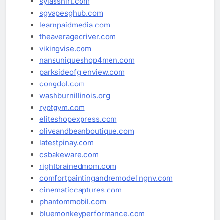
sylasshirt.com
sgvapesghub.com
learnpaidmedia.com
theaveragedriver.com
vikingvise.com
nansuniqueshop4men.com
parksideofglenview.com
congdol.com
washburnillinois.org
ryptgym.com
eliteshopexpress.com
oliveandbeanboutique.com
latestpinay.com
csbakeware.com
rightbrainedmom.com
comfortpaintingandremodelingnv.com
cinematiccaptures.com
phantommobil.com
bluemonkeyperformance.com