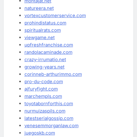
montajat.net
natureera.net
vortexcustomerservice.com
prohindistatus.com
spiritualrats.com
viewgame.net
upfreshfranchise.com
randolacaminade.com
crazy-irrumatio.net
growing-years.net
corinneb-arthurimmo.com
pro-du-code.com
ajfuryfight.com
marchempls.com
toyotabornforthis.com
nurmuizaspils.com
latestserialgossip.com
venesemmorganlaw.com
juegoskb.com