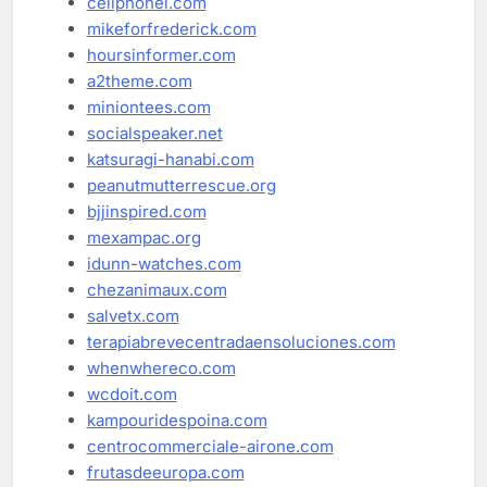
cellphonei.com
mikeforfrederick.com
hoursinformer.com
a2theme.com
miniontees.com
socialspeaker.net
katsuragi-hanabi.com
peanutmutterrescue.org
bjjinspired.com
mexampac.org
idunn-watches.com
chezanimaux.com
salvetx.com
terapiabrevecentradaensoluciones.com
whenwhereco.com
wcdoit.com
kampouridespoina.com
centrocommerciale-airone.com
frutasdeeuropa.com