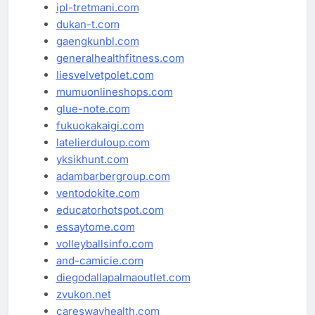
ipl-tretmani.com
dukan-t.com
gaengkunbl.com
generalhealthfitness.com
liesvelvetpolet.com
mumuonlineshops.com
glue-note.com
fukuokakaigi.com
latelierduloup.com
yksikhunt.com
adambarbergroup.com
ventodokite.com
educatorhotspot.com
essaytome.com
volleyballsinfo.com
and-camicie.com
diegodallapalmaoutlet.com
zvukon.net
careswayhealth.com