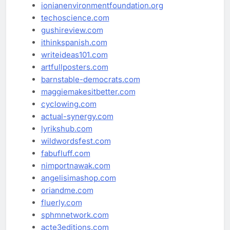
ionianenvironmentfoundation.org
techoscience.com
gushireview.com
ithinkspanish.com
writeideas101.com
artfullposters.com
barnstable-democrats.com
maggiemakesitbetter.com
cyclowing.com
actual-synergy.com
lyrikshub.com
wildwordsfest.com
fabufluff.com
nimportnawak.com
angelisimashop.com
oriandme.com
fluerly.com
sphmnetwork.com
acte3editions.com