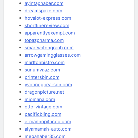
ayintaphaber.com
dreamspaze.com
hovalot-express.com
shortlinereview.com
apparentlyexempt.com
topazpharma.com
smartwatchgraph.com
arrowgamingglasses.com
marltonbistro.com
sunumvaaz.com
printersbin.com
yvonnegpearson.com
dragonpicture.net
miomana.com
otto-vintage.com
pacificbling.com
ermannopitacco.com
alyamamah-auto.com
megahaber35.com