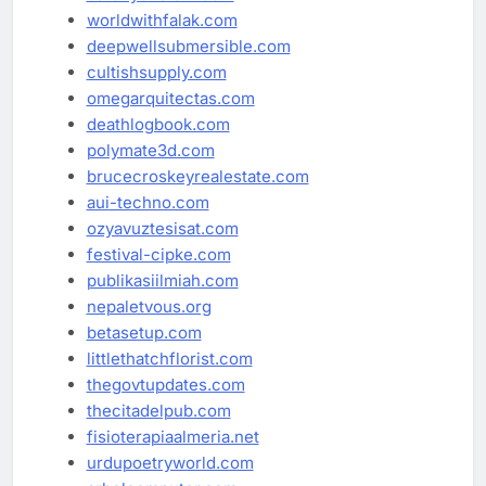
worldwithfalak.com
deepwellsubmersible.com
cultishsupply.com
omegarquitectas.com
deathlogbook.com
polymate3d.com
brucecroskeyrealestate.com
aui-techno.com
ozyavuztesisat.com
festival-cipke.com
publikasiilmiah.com
nepaletvous.org
betasetup.com
littlethatchflorist.com
thegovtupdates.com
thecitadelpub.com
fisioterapiaalmeria.net
urdupoetryworld.com