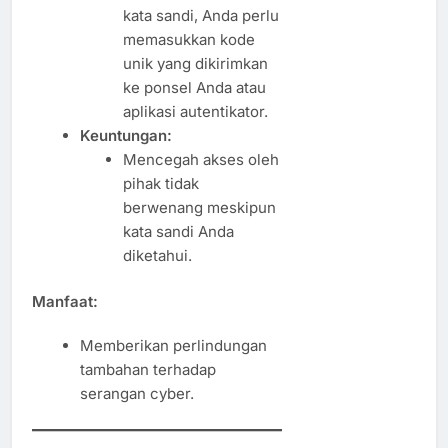
kata sandi, Anda perlu
memasukkan kode
unik yang dikirimkan
ke ponsel Anda atau
aplikasi autentikator.
Keuntungan:
Mencegah akses oleh
pihak tidak
berwenang meskipun
kata sandi Anda
diketahui.
Manfaat:
Memberikan perlindungan
tambahan terhadap
serangan cyber.