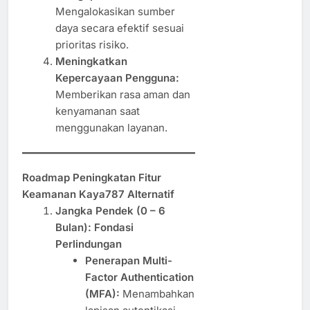
Mengalokasikan sumber
daya secara efektif sesuai
prioritas risiko.
Meningkatkan
Kepercayaan Pengguna:
Memberikan rasa aman dan
kenyamanan saat
menggunakan layanan.
Roadmap Peningkatan Fitur
Keamanan Kaya787 Alternatif
Jangka Pendek (0 – 6
Bulan): Fondasi
Perlindungan
Penerapan Multi-
Factor Authentication
(MFA):
Menambahkan