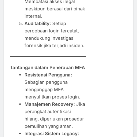
Membatasi akses ilegal
meskipun berasal dari pihak
internal.
Auditability:
Setiap
percobaan login tercatat,
mendukung investigasi
forensik jika terjadi insiden.
Tantangan dalam Penerapan MFA
Resistensi Pengguna:
Sebagian pengguna
menganggap MFA
menyulitkan proses login.
Manajemen Recovery:
Jika
perangkat autentikasi
hilang, diperlukan prosedur
pemulihan yang aman.
Integrasi Sistem Legacy: