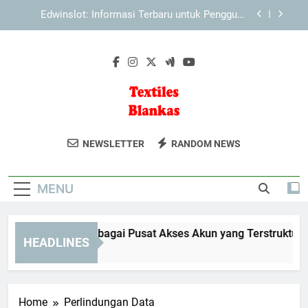
Skip
EDWINSLOT Login Aman: Langkah Sederhana
to
untuk Menghindari Kendala
content
Cara Masuk Login Edwinslot dengan Langkah
yang Lebih Efisien dan Aman
TIARA4D Login sebagai Pusat Akses Akun yang
Terstruktur
Edwinslot: Informasi Terbaru untuk Pengguna
Baru yang Perlu Diketahui
Textiles
Dapatkan Bahan Tekstil Berkualitas
EDWINSLOT Login Aman: Langkah Sederhana
NEWSLETTER
RANDOM NEWS
untuk Menghindari Kendala
Blankas
Tinggi Dari Textiles Blankas. Solusi
Cara Masuk Login Edwinslot dengan Langkah
Untuk Industri Fashion Dan Rumah
yang Lebih Efisien dan Aman
MENU
Tangga.
ARA4D Login sebagai Pusat Akses Akun yang Terstruktur
HEADLINES
Weeks Ago
Home
Perlindungan Data