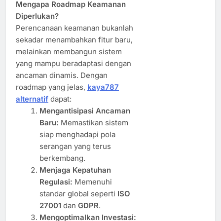
Mengapa Roadmap Keamanan
Diperlukan?
Perencanaan keamanan bukanlah
sekadar menambahkan fitur baru,
melainkan membangun sistem
yang mampu beradaptasi dengan
ancaman dinamis. Dengan
roadmap yang jelas,
kaya787
alternatif
dapat:
Mengantisipasi Ancaman
Baru:
Memastikan sistem
siap menghadapi pola
serangan yang terus
berkembang.
Menjaga Kepatuhan
Regulasi:
Memenuhi
standar global seperti
ISO
27001
dan
GDPR
.
Mengoptimalkan Investasi: