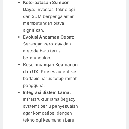
Keterbatasan Sumber
Daya:
Investasi teknologi
dan SDM berpengalaman
membutuhkan biaya
signifikan.
Evolusi Ancaman Cepat:
Serangan zero-day dan
metode baru terus
bermunculan.
Keseimbangan Keamanan
dan UX:
Proses autentikasi
berlapis harus tetap ramah
pengguna.
Integrasi Sistem Lama:
Infrastruktur lama (legacy
system) perlu penyesuaian
agar kompatibel dengan
teknologi keamanan baru.