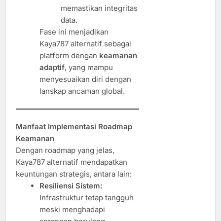
memastikan integritas
data.
Fase ini menjadikan
Kaya787 alternatif sebagai
platform dengan
keamanan
adaptif
, yang mampu
menyesuaikan diri dengan
lanskap ancaman global.
Manfaat Implementasi Roadmap
Keamanan
Dengan roadmap yang jelas,
Kaya787 alternatif mendapatkan
keuntungan strategis, antara lain:
Resiliensi Sistem:
Infrastruktur tetap tangguh
meski menghadapi