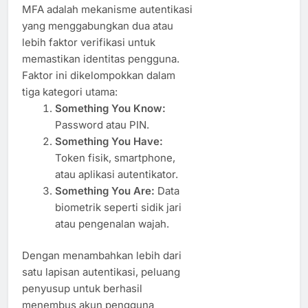
MFA adalah mekanisme autentikasi
yang menggabungkan dua atau
lebih faktor verifikasi untuk
memastikan identitas pengguna.
Faktor ini dikelompokkan dalam
tiga kategori utama:
Something You Know:
Password atau PIN.
Something You Have:
Token fisik, smartphone,
atau aplikasi autentikator.
Something You Are:
Data
biometrik seperti sidik jari
atau pengenalan wajah.
Dengan menambahkan lebih dari
satu lapisan autentikasi, peluang
penyusup untuk berhasil
menembus akun pengguna