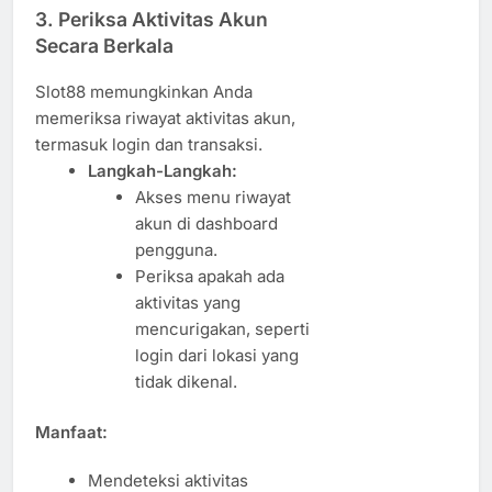
3.
Periksa Aktivitas Akun
Secara Berkala
Slot88 memungkinkan Anda
memeriksa riwayat aktivitas akun,
termasuk login dan transaksi.
Langkah-Langkah:
Akses menu riwayat
akun di dashboard
pengguna.
Periksa apakah ada
aktivitas yang
mencurigakan, seperti
login dari lokasi yang
tidak dikenal.
Manfaat:
Mendeteksi aktivitas