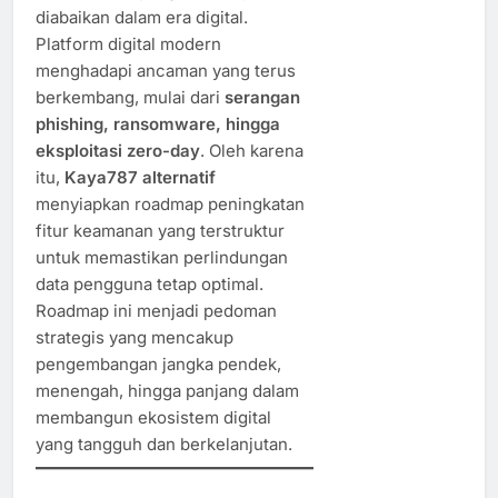
diabaikan dalam era digital.
Platform digital modern
menghadapi ancaman yang terus
berkembang, mulai dari
serangan
phishing, ransomware, hingga
eksploitasi zero-day
. Oleh karena
itu,
Kaya787 alternatif
menyiapkan roadmap peningkatan
fitur keamanan yang terstruktur
untuk memastikan perlindungan
data pengguna tetap optimal.
Roadmap ini menjadi pedoman
strategis yang mencakup
pengembangan jangka pendek,
menengah, hingga panjang dalam
membangun ekosistem digital
yang tangguh dan berkelanjutan.