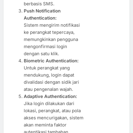
berbasis SMS.
Push Notification
Authentication:
Sistem mengirim notifikasi
ke perangkat tepercaya,
memungkinkan pengguna
mengonfirmasi login
dengan satu klik.
Biometric Authentication:
Untuk perangkat yang
mendukung, login dapat
divalidasi dengan sidik jari
atau pengenalan wajah.
Adaptive Authentication:
Jika login dilakukan dari
lokasi, perangkat, atau pola
akses mencurigakan, sistem
akan meminta faktor
autentikasi tambahan.