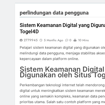
perlindungan data pengguna
Sistem Keamanan Digital yang Diguna
Togel4D
2779945
5 Months Ago
0
10 Mins
Pelajari sistem keamanan digital yang digunakan o
melindungi data pengguna, menjaga stabilitas akse
kepercayaan dalam platform online.
Sistem Keamanan Digital
Digunakan oleh Situs To
Perkembangan teknologi internet telah mendorong 
digital untuk meningkatkan sistem keamanan merek
online yang semakin kompleks, keamanan data pe
prioritas utama. Salah satu contoh platform yang 