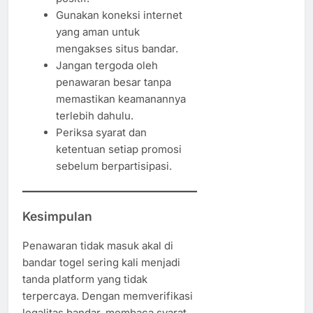
Gunakan koneksi internet
yang aman untuk
mengakses situs bandar.
Jangan tergoda oleh
penawaran besar tanpa
memastikan keamanannya
terlebih dahulu.
Periksa syarat dan
ketentuan setiap promosi
sebelum berpartisipasi.
Kesimpulan
Penawaran tidak masuk akal di
bandar togel sering kali menjadi
tanda platform yang tidak
terpercaya. Dengan memverifikasi
legalitas bandar, membaca syarat