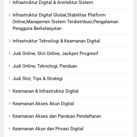
Infrastruktur Digital & Arsitektur Sistem
Infrastruktur Digital Global,Stabilitas Platform
Online,Manajemen Sistem Terdistribusi,Pengalaman
Pengguna Berkelanjutan
Infrastruktur Teknologi & Keamanan Digital
Judi Online, Slot Online, Jackpot Progresif
Judi Online, Teknologi, Panduan
Judi Slot, Tips & Strategi
Keamanan & Infrastruktur Digital
Keamanan Akses Akun Digital
Keamanan Akses dan Panduan Pendaftaran
Keamanan Akun dan Privasi Digital