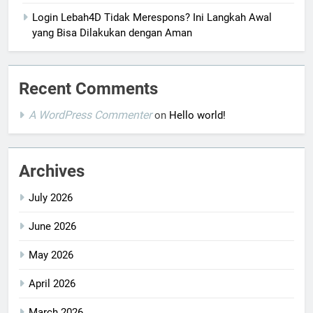
Login Lebah4D Tidak Merespons? Ini Langkah Awal
yang Bisa Dilakukan dengan Aman
Recent Comments
A WordPress Commenter
on
Hello world!
Archives
July 2026
June 2026
May 2026
April 2026
March 2026