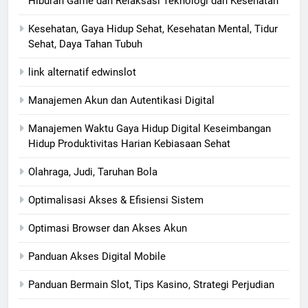
Hiburan Game dan Relaksasi Teknologi dan Kesehatan
Kesehatan, Gaya Hidup Sehat, Kesehatan Mental, Tidur
Sehat, Daya Tahan Tubuh
link alternatif edwinslot
Manajemen Akun dan Autentikasi Digital
Manajemen Waktu Gaya Hidup Digital Keseimbangan
Hidup Produktivitas Harian Kebiasaan Sehat
Olahraga, Judi, Taruhan Bola
Optimalisasi Akses & Efisiensi Sistem
Optimasi Browser dan Akses Akun
Panduan Akses Digital Mobile
Panduan Bermain Slot, Tips Kasino, Strategi Perjudian