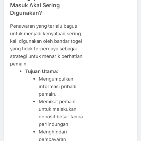
Masuk Akal Sering
Digunakan?
Penawaran yang terlalu bagus
untuk menjadi kenyataan sering
kali digunakan oleh bandar togel
yang tidak terpercaya sebagai
strategi untuk menarik perhatian
pemain.
Tujuan Utama:
Mengumpulkan
informasi pribadi
pemain.
Memikat pemain
untuk melakukan
deposit besar tanpa
perlindungan.
Menghindari
pembayaran