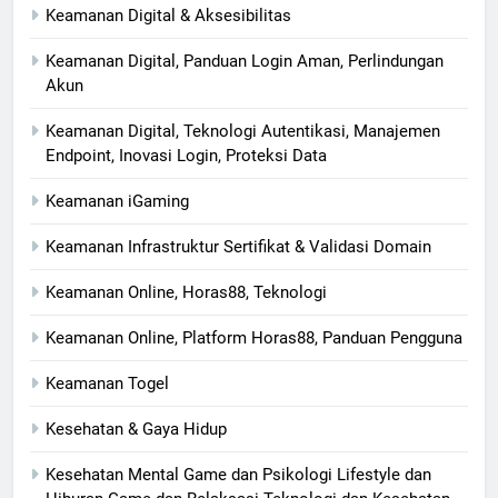
Keamanan Digital & Aksesibilitas
Keamanan Digital, Panduan Login Aman, Perlindungan
Akun
Keamanan Digital, Teknologi Autentikasi, Manajemen
Endpoint, Inovasi Login, Proteksi Data
Keamanan iGaming
Keamanan Infrastruktur Sertifikat & Validasi Domain
Keamanan Online, Horas88, Teknologi
Keamanan Online, Platform Horas88, Panduan Pengguna
Keamanan Togel
Kesehatan & Gaya Hidup
Kesehatan Mental Game dan Psikologi Lifestyle dan