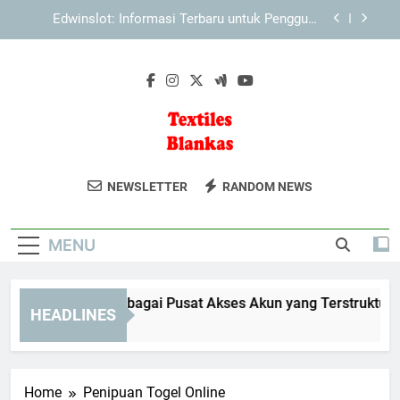
Skip
EDWINSLOT Login Aman: Langkah Sederhana
to
untuk Menghindari Kendala
content
Cara Masuk Login Edwinslot dengan Langkah
yang Lebih Efisien dan Aman
TIARA4D Login sebagai Pusat Akses Akun yang
Terstruktur
Edwinslot: Informasi Terbaru untuk Pengguna
Baru yang Perlu Diketahui
Textiles
Dapatkan Bahan Tekstil Berkualitas
EDWINSLOT Login Aman: Langkah Sederhana
NEWSLETTER
RANDOM NEWS
untuk Menghindari Kendala
Blankas
Tinggi Dari Textiles Blankas. Solusi
Cara Masuk Login Edwinslot dengan Langkah
Untuk Industri Fashion Dan Rumah
yang Lebih Efisien dan Aman
MENU
Tangga.
ARA4D Login sebagai Pusat Akses Akun yang Terstruktur
HEADLINES
Month Ago
Home
Penipuan Togel Online