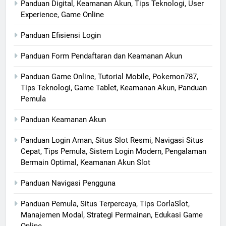
Panduan Digital, Keamanan Akun, Tips Teknologi, User
Experience, Game Online
Panduan Efisiensi Login
Panduan Form Pendaftaran dan Keamanan Akun
Panduan Game Online, Tutorial Mobile, Pokemon787,
Tips Teknologi, Game Tablet, Keamanan Akun, Panduan
Pemula
Panduan Keamanan Akun
Panduan Login Aman, Situs Slot Resmi, Navigasi Situs
Cepat, Tips Pemula, Sistem Login Modern, Pengalaman
Bermain Optimal, Keamanan Akun Slot
Panduan Navigasi Pengguna
Panduan Pemula, Situs Terpercaya, Tips CorlaSlot,
Manajemen Modal, Strategi Permainan, Edukasi Game
Online