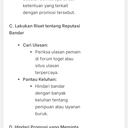
ketentuan yang terkait
dengan promosi tersebut.
C. Lakukan Riset tentang Reputasi
Bandar
Cari Ulasan:
Periksa ulasan pemain
di forum togel atau
situs ulasan
terpercaya.
Pantau Keluhan:
Hindari bandar
dengan banyak
keluhan tentang
penipuan atau layanan
buruk.
D. Hindari Promosi yang Meminta