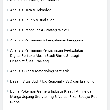
Analisis Data & Teknologi
Analisis Fitur & Visual Slot
Analisis Pengguna & Strategi Waktu
Analisis Permainan & Pengalaman Pengguna
Analisis Permainan,Pengamatan Reel,Edukasi
Digital,Perilaku Mesin,Studi Ritme,Strategi
Observatif,Sesi Panjang
Analisis Slot & Metodologi Statistik
Desain Situs Judi / UX Regional / SEO dan Branding
Dunia Pokémon Game & Industri Kreatif Anime dan
Manga Jepang Storytelling & Narasi Fiksi Budaya Pop
Global