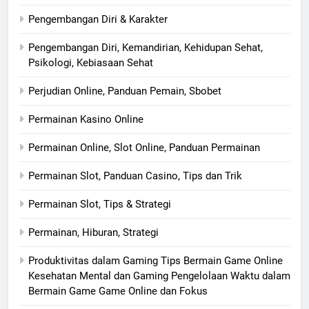
Pengembangan Diri & Karakter
Pengembangan Diri, Kemandirian, Kehidupan Sehat,
Psikologi, Kebiasaan Sehat
Perjudian Online, Panduan Pemain, Sbobet
Permainan Kasino Online
Permainan Online, Slot Online, Panduan Permainan
Permainan Slot, Panduan Casino, Tips dan Trik
Permainan Slot, Tips & Strategi
Permainan, Hiburan, Strategi
Produktivitas dalam Gaming Tips Bermain Game Online
Kesehatan Mental dan Gaming Pengelolaan Waktu dalam
Bermain Game Game Online dan Fokus