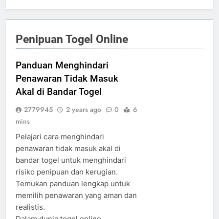
Penipuan Togel Online
Panduan Menghindari
Penawaran Tidak Masuk
Akal di Bandar Togel
2779945
2 years ago
0
6
mins
Pelajari cara menghindari
penawaran tidak masuk akal di
bandar togel untuk menghindari
risiko penipuan dan kerugian.
Temukan panduan lengkap untuk
memilih penawaran yang aman dan
realistis.
Dalam dunia togel online,