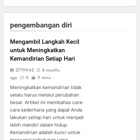
pengembangan diri
Mengambil Langkah Kecil
untuk Meningkatkan
Kemandirian Setiap Hari
2779945
8 months
ago
0
9 mins
Meningkatkan kemandirian tidak
selalu harus melalui perubahan
besar. Artikel ini membahas cara-
cara sederhana yang dapat Anda
lakukan setiap hari untuk menjadi
lebih mandiri dalam hidup.
Kemandirian adalah kunci untuk
mencapai kehidupan yang