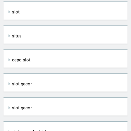
slot
situs
depo slot
slot gacor
slot gacor