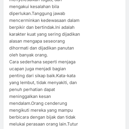
mengakui kesalahan bila
diperlukan.Tanggung jawab
mencerminkan kedewasaan dalam
berpikir dan bertindak.Ini adalah
karakter kuat yang sering dijadikan
alasan mengapa seseorang
dihormati dan dijadikan panutan
oleh banyak orang.
Cara sederhana seperti menjaga
ucapan juga menjadi bagian
penting dari sikap baik.Kata-kata
yang lembut, tidak menyakiti, dan
penuh perhatian dapat
meninggalkan kesan
mendalam.Orang cenderung
mengikuti mereka yang mampu
berbicara dengan bijak dan tidak
melukai perasaan orang lain.Tutur