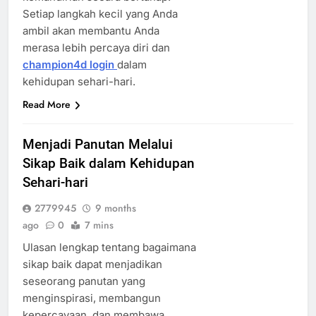
Setiap langkah kecil yang Anda
ambil akan membantu Anda
merasa lebih percaya diri dan
champion4d login
dalam
kehidupan sehari-hari.
Read More
Menjadi Panutan Melalui
Sikap Baik dalam Kehidupan
Sehari-hari
2779945
9 months
ago
0
7 mins
Ulasan lengkap tentang bagaimana
sikap baik dapat menjadikan
seseorang panutan yang
menginspirasi, membangun
kepercayaan, dan membawa