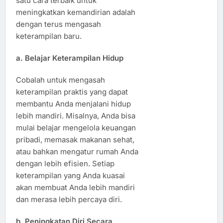
satu cara terbaik untuk
meningkatkan kemandirian adalah
dengan terus mengasah
keterampilan baru.
a.
Belajar Keterampilan Hidup
Cobalah untuk mengasah
keterampilan praktis yang dapat
membantu Anda menjalani hidup
lebih mandiri. Misalnya, Anda bisa
mulai belajar mengelola keuangan
pribadi, memasak makanan sehat,
atau bahkan mengatur rumah Anda
dengan lebih efisien. Setiap
keterampilan yang Anda kuasai
akan membuat Anda lebih mandiri
dan merasa lebih percaya diri.
b.
Peningkatan Diri Secara