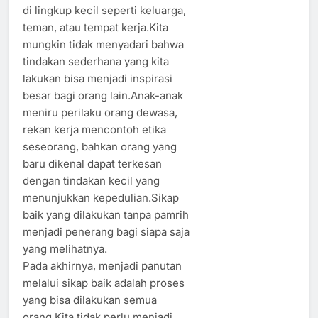
di lingkup kecil seperti keluarga,
teman, atau tempat kerja.Kita
mungkin tidak menyadari bahwa
tindakan sederhana yang kita
lakukan bisa menjadi inspirasi
besar bagi orang lain.Anak-anak
meniru perilaku orang dewasa,
rekan kerja mencontoh etika
seseorang, bahkan orang yang
baru dikenal dapat terkesan
dengan tindakan kecil yang
menunjukkan kepedulian.Sikap
baik yang dilakukan tanpa pamrih
menjadi penerang bagi siapa saja
yang melihatnya.
Pada akhirnya, menjadi panutan
melalui sikap baik adalah proses
yang bisa dilakukan semua
orang.Kita tidak perlu menjadi