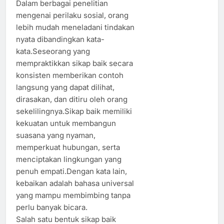
Dalam berbagai penelitian
mengenai perilaku sosial, orang
lebih mudah meneladani tindakan
nyata dibandingkan kata-
kata.Seseorang yang
mempraktikkan sikap baik secara
konsisten memberikan contoh
langsung yang dapat dilihat,
dirasakan, dan ditiru oleh orang
sekelilingnya.Sikap baik memiliki
kekuatan untuk membangun
suasana yang nyaman,
memperkuat hubungan, serta
menciptakan lingkungan yang
penuh empati.Dengan kata lain,
kebaikan adalah bahasa universal
yang mampu membimbing tanpa
perlu banyak bicara.
Salah satu bentuk sikap baik