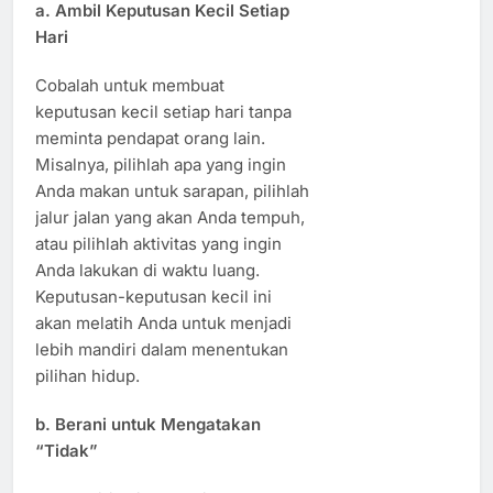
a.
Ambil Keputusan Kecil Setiap
Hari
Cobalah untuk membuat
keputusan kecil setiap hari tanpa
meminta pendapat orang lain.
Misalnya, pilihlah apa yang ingin
Anda makan untuk sarapan, pilihlah
jalur jalan yang akan Anda tempuh,
atau pilihlah aktivitas yang ingin
Anda lakukan di waktu luang.
Keputusan-keputusan kecil ini
akan melatih Anda untuk menjadi
lebih mandiri dalam menentukan
pilihan hidup.
b.
Berani untuk Mengatakan
“Tidak”