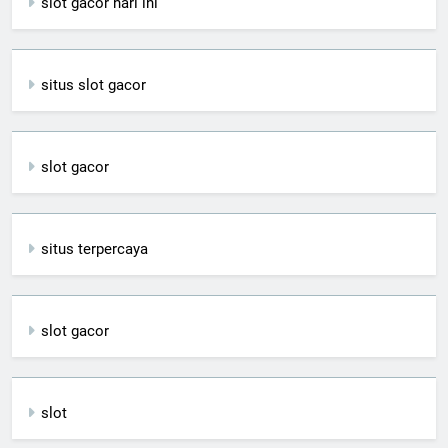
slot gacor hari ini
situs slot gacor
slot gacor
situs terpercaya
slot gacor
slot