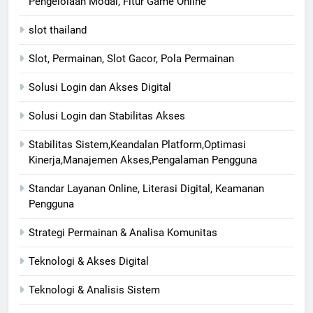
Pengelolaan Modal, Fitur Game Online
slot thailand
Slot, Permainan, Slot Gacor, Pola Permainan
Solusi Login dan Akses Digital
Solusi Login dan Stabilitas Akses
Stabilitas Sistem,Keandalan Platform,Optimasi
Kinerja,Manajemen Akses,Pengalaman Pengguna
Standar Layanan Online, Literasi Digital, Keamanan
Pengguna
Strategi Permainan & Analisa Komunitas
Teknologi & Akses Digital
Teknologi & Analisis Sistem