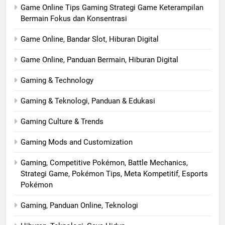
Game Online Tips Gaming Strategi Game Keterampilan
Bermain Fokus dan Konsentrasi
Game Online, Bandar Slot, Hiburan Digital
Game Online, Panduan Bermain, Hiburan Digital
Gaming & Technology
Gaming & Teknologi, Panduan & Edukasi
Gaming Culture & Trends
Gaming Mods and Customization
Gaming, Competitive Pokémon, Battle Mechanics,
Strategi Game, Pokémon Tips, Meta Kompetitif, Esports
Pokémon
Gaming, Panduan Online, Teknologi