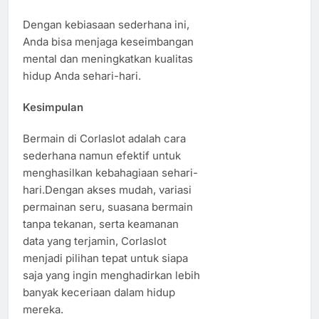
Dengan kebiasaan sederhana ini,
Anda bisa menjaga keseimbangan
mental dan meningkatkan kualitas
hidup Anda sehari-hari.
Kesimpulan
Bermain di Corlaslot adalah cara
sederhana namun efektif untuk
menghasilkan kebahagiaan sehari-
hari.Dengan akses mudah, variasi
permainan seru, suasana bermain
tanpa tekanan, serta keamanan
data yang terjamin, Corlaslot
menjadi pilihan tepat untuk siapa
saja yang ingin menghadirkan lebih
banyak keceriaan dalam hidup
mereka.