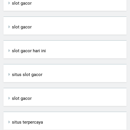
slot gacor
slot gacor
slot gacor hari ini
situs slot gacor
slot gacor
situs terpercaya