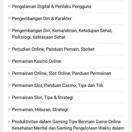
Pengalaman Digital & Perilaku Pengguna
Pengembangan Diri & Karakter
Pengembangan Diri, Kemandirian, Kehidupan Sehat,
Psikologi, Kebiasaan Sehat
Perjudian Online, Panduan Pemain, Sbobet
Permainan Kasino Online
Permainan Online, Slot Online, Panduan Permainan
Permainan Slot, Panduan Casino, Tips dan Trik
Permainan Slot, Tips & Strategi
Permainan, Hiburan, Strategi
Produktivitas dalam Gaming Tips Bermain Game Online
Kesehatan Mental dan Gaming Pengelolaan Waktu dalam