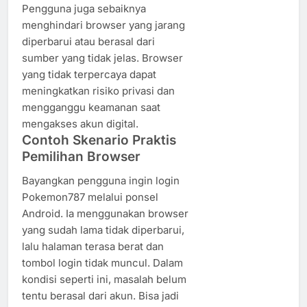
Pengguna juga sebaiknya
menghindari browser yang jarang
diperbarui atau berasal dari
sumber yang tidak jelas. Browser
yang tidak terpercaya dapat
meningkatkan risiko privasi dan
mengganggu keamanan saat
mengakses akun digital.
Contoh Skenario Praktis
Pemilihan Browser
Bayangkan pengguna ingin login
Pokemon787 melalui ponsel
Android. Ia menggunakan browser
yang sudah lama tidak diperbarui,
lalu halaman terasa berat dan
tombol login tidak muncul. Dalam
kondisi seperti ini, masalah belum
tentu berasal dari akun. Bisa jadi