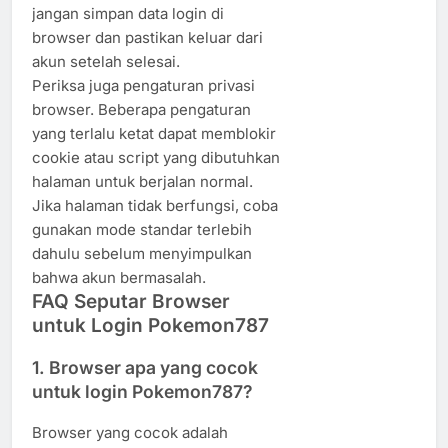
jangan simpan data login di
browser dan pastikan keluar dari
akun setelah selesai.
Periksa juga pengaturan privasi
browser. Beberapa pengaturan
yang terlalu ketat dapat memblokir
cookie atau script yang dibutuhkan
halaman untuk berjalan normal.
Jika halaman tidak berfungsi, coba
gunakan mode standar terlebih
dahulu sebelum menyimpulkan
bahwa akun bermasalah.
FAQ Seputar Browser
untuk Login Pokemon787
1. Browser apa yang cocok
untuk login Pokemon787?
Browser yang cocok adalah