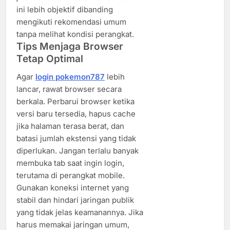
ini lebih objektif dibanding
mengikuti rekomendasi umum
tanpa melihat kondisi perangkat.
Tips Menjaga Browser
Tetap Optimal
Agar
login pokemon787
lebih
lancar, rawat browser secara
berkala. Perbarui browser ketika
versi baru tersedia, hapus cache
jika halaman terasa berat, dan
batasi jumlah ekstensi yang tidak
diperlukan. Jangan terlalu banyak
membuka tab saat ingin login,
terutama di perangkat mobile.
Gunakan koneksi internet yang
stabil dan hindari jaringan publik
yang tidak jelas keamanannya. Jika
harus memakai jaringan umum,