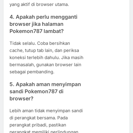
yang aktif di browser utama.
4. Apakah perlu mengganti
browser jika halaman
Pokemon787 lambat?
Tidak selalu. Coba bersihkan
cache, tutup tab lain, dan periksa
koneksi terlebih dahulu. Jika masih
bermasalah, gunakan browser lain
sebagai pembanding.
5. Apakah aman menyimpan
sandi Pokemon787 di
browser?
Lebih aman tidak menyimpan sandi
di perangkat bersama. Pada
perangkat pribadi, pastikan
perangkat memiliki perlindungan