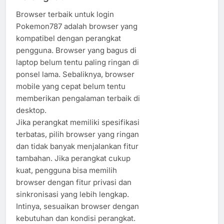
Browser terbaik untuk login
Pokemon787 adalah browser yang
kompatibel dengan perangkat
pengguna. Browser yang bagus di
laptop belum tentu paling ringan di
ponsel lama. Sebaliknya, browser
mobile yang cepat belum tentu
memberikan pengalaman terbaik di
desktop.
Jika perangkat memiliki spesifikasi
terbatas, pilih browser yang ringan
dan tidak banyak menjalankan fitur
tambahan. Jika perangkat cukup
kuat, pengguna bisa memilih
browser dengan fitur privasi dan
sinkronisasi yang lebih lengkap.
Intinya, sesuaikan browser dengan
kebutuhan dan kondisi perangkat.