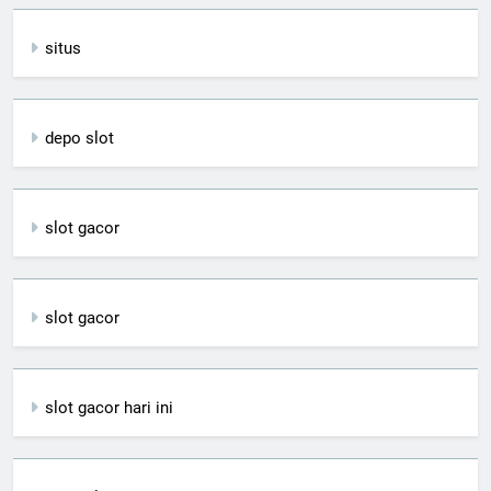
situs
depo slot
slot gacor
slot gacor
slot gacor hari ini