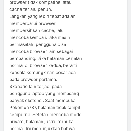
browser tidak kompatibel atau
cache terlalu penuh.
Langkah yang lebih tepat adalah
memperbarui browser,
membersihkan cache, lalu
mencoba kembali. Jika masih
bermasalah, pengguna bisa
mencoba browser lain sebagai
pembanding. Jika halaman berjalan
normal di browser kedua, berarti
kendala kemungkinan besar ada
pada browser pertama.
Skenario lain terjadi pada
pengguna laptop yang memasang
banyak ekstensi. Saat membuka
Pokemon787, halaman tidak tampil
sempurna. Setelah mencoba mode
private, halaman justru terbuka
normal. Ini menunjukkan bahwa