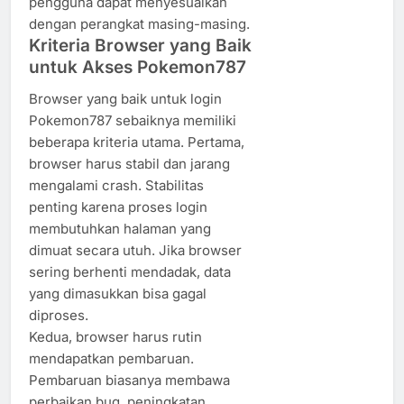
pengguna dapat menyesuaikan
dengan perangkat masing-masing.
Kriteria Browser yang Baik
untuk Akses Pokemon787
Browser yang baik untuk login
Pokemon787 sebaiknya memiliki
beberapa kriteria utama. Pertama,
browser harus stabil dan jarang
mengalami crash. Stabilitas
penting karena proses login
membutuhkan halaman yang
dimuat secara utuh. Jika browser
sering berhenti mendadak, data
yang dimasukkan bisa gagal
diproses.
Kedua, browser harus rutin
mendapatkan pembaruan.
Pembaruan biasanya membawa
perbaikan bug, peningkatan