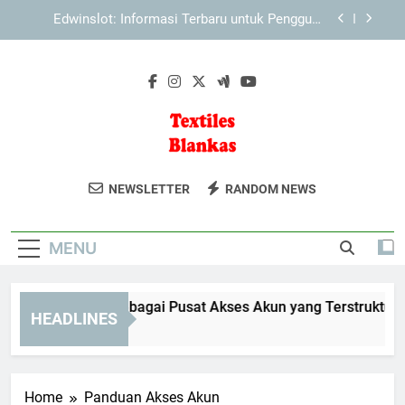
Skip
EDWINSLOT Login Aman: Langkah Sederhana
to
untuk Menghindari Kendala
content
Cara Masuk Login Edwinslot dengan Langkah
yang Lebih Efisien dan Aman
TIARA4D Login sebagai Pusat Akses Akun yang
Terstruktur
Edwinslot: Informasi Terbaru untuk Pengguna
Baru yang Perlu Diketahui
Textiles
Dapatkan Bahan Tekstil Berkualitas
EDWINSLOT Login Aman: Langkah Sederhana
NEWSLETTER
RANDOM NEWS
untuk Menghindari Kendala
Blankas
Tinggi Dari Textiles Blankas. Solusi
Cara Masuk Login Edwinslot dengan Langkah
Untuk Industri Fashion Dan Rumah
yang Lebih Efisien dan Aman
MENU
Tangga.
ARA4D Login sebagai Pusat Akses Akun yang Terstruktur
HEADLINES
eeks Ago
Home
Panduan Akses Akun