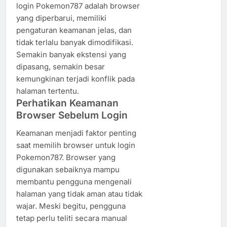
login Pokemon787 adalah browser
yang diperbarui, memiliki
pengaturan keamanan jelas, dan
tidak terlalu banyak dimodifikasi.
Semakin banyak ekstensi yang
dipasang, semakin besar
kemungkinan terjadi konflik pada
halaman tertentu.
Perhatikan Keamanan
Browser Sebelum Login
Keamanan menjadi faktor penting
saat memilih browser untuk login
Pokemon787. Browser yang
digunakan sebaiknya mampu
membantu pengguna mengenali
halaman yang tidak aman atau tidak
wajar. Meski begitu, pengguna
tetap perlu teliti secara manual