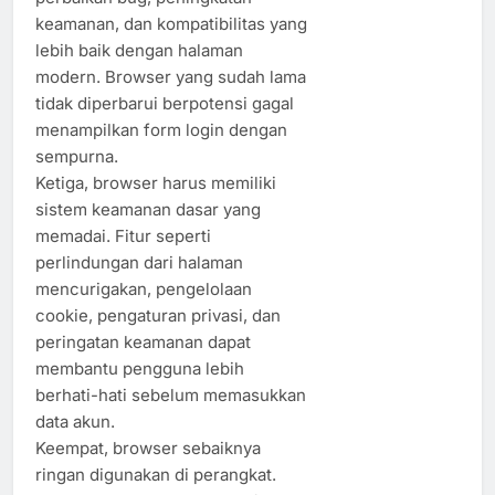
keamanan, dan kompatibilitas yang
lebih baik dengan halaman
modern. Browser yang sudah lama
tidak diperbarui berpotensi gagal
menampilkan form login dengan
sempurna.
Ketiga, browser harus memiliki
sistem keamanan dasar yang
memadai. Fitur seperti
perlindungan dari halaman
mencurigakan, pengelolaan
cookie, pengaturan privasi, dan
peringatan keamanan dapat
membantu pengguna lebih
berhati-hati sebelum memasukkan
data akun.
Keempat, browser sebaiknya
ringan digunakan di perangkat.