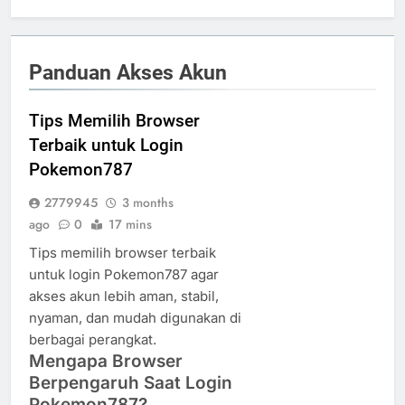
Panduan Akses Akun
Tips Memilih Browser
Terbaik untuk Login
Pokemon787
2779945
3 months
ago
0
17 mins
Tips memilih browser terbaik
untuk login Pokemon787 agar
akses akun lebih aman, stabil,
nyaman, dan mudah digunakan di
berbagai perangkat.
Mengapa Browser
Berpengaruh Saat Login
Pokemon787?