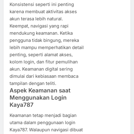
Konsistensi seperti ini penting
karena membuat aktivitas akses
akun terasa lebih natural.
Keempat, navigasi yang rapi
mendukung keamanan. Ketika
pengguna tidak bingung, mereka
lebih mampu memperhatikan detail
penting, seperti alamat akses,
kolom login, dan fitur pemulihan
akun. Keamanan digital sering
dimulai dari kebiasaan membaca
tampilan dengan teliti.
Aspek Keamanan saat
Menggunakan Login
Kaya787
Keamanan tetap menjadi bagian
utama dalam penggunaan login
Kaya787. Walaupun navigasi dibuat