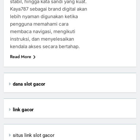
stabil, hingga kata sandi yang kuat.
Kaya787 sebagai brand digital akan
lebih nyaman digunakan ketika
pengguna memahami cara
membaca navigasi, mengikuti
instruksi, dan menyelesaikan
kendala akses secara bertahap.
Read More
dana slot gacor
link gacor
situs link slot gacor