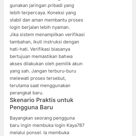
gunakan jaringan pribadi yang
lebih terpercaya. Koneksi yang
stabil dan aman membantu proses
login berjalan lebih nyaman.
Jika sistem menampilkan verifikasi
tambahan, ikuti instruksi dengan
hati-hati. Verifikasi biasanya
bertujuan memastikan bahwa
akses dilakukan oleh pemilik akun
yang sah. Jangan terburu-buru
melewati proses tersebut,
terutama saat menggunakan
perangkat baru.
Skenario Praktis untuk
Pengguna Baru
Bayangkan seorang pengguna
baru ingin membuka login Kaya787
melalui ponsel. Ia membuka