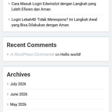
Cara Masuk Login Edwinslot dengan Langkah yang
Lebih Efisien dan Aman
Login Lebah4D Tidak Merespons? Ini Langkah Awal
yang Bisa Dilakukan dengan Aman
Recent Comments
A WordPress Commenter
on
Hello world!
Archives
July 2026
June 2026
May 2026