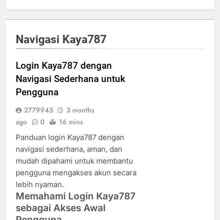
Navigasi Kaya787
Login Kaya787 dengan
Navigasi Sederhana untuk
Pengguna
2779945
3 months
ago
0
16 mins
Panduan login Kaya787 dengan
navigasi sederhana, aman, dan
mudah dipahami untuk membantu
pengguna mengakses akun secara
lebih nyaman.
Memahami Login Kaya787
sebagai Akses Awal
Pengguna