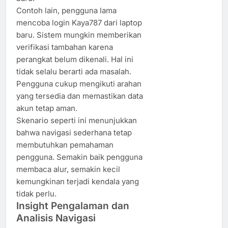
Contoh lain, pengguna lama
mencoba login Kaya787 dari laptop
baru. Sistem mungkin memberikan
verifikasi tambahan karena
perangkat belum dikenali. Hal ini
tidak selalu berarti ada masalah.
Pengguna cukup mengikuti arahan
yang tersedia dan memastikan data
akun tetap aman.
Skenario seperti ini menunjukkan
bahwa navigasi sederhana tetap
membutuhkan pemahaman
pengguna. Semakin baik pengguna
membaca alur, semakin kecil
kemungkinan terjadi kendala yang
tidak perlu.
Insight Pengalaman dan
Analisis Navigasi