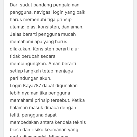
Dari sudut pandang pengalaman
pengguna, navigasi login yang baik
harus memenuhi tiga prinsip
utama: jelas, konsisten, dan aman.
Jelas berarti pengguna mudah
memahami apa yang harus
dilakukan. Konsisten berarti alur
tidak berubah secara
membingungkan. Aman berarti
setiap langkah tetap menjaga
perlindungan akun.
Login Kaya787 dapat digunakan
lebih nyaman jika pengguna
memahami prinsip tersebut. Ketika
halaman masuk dibaca dengan
teliti, pengguna dapat
membedakan antara kendala teknis
biasa dan risiko keamanan yang
perlu diwaspadai. Misalnya,