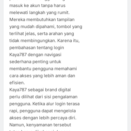
masuk ke akun tanpa harus
melewati langkah yang rumit.
Mereka membutuhkan tampilan
yang mudah dipahami, tombol yang
terlihat jelas, serta arahan yang
tidak membingungkan. Karena itu,
pembahasan tentang login
Kaya787 dengan navigasi
sederhana penting untuk
membantu pengguna memahami
cara akses yang lebih aman dan
efisien.
Kaya787 sebagai brand digital
perlu dilihat dari sisi pengalaman
pengguna. Ketika alur login terasa
rapi, pengguna dapat mengelola
akses dengan lebih percaya diri.
Namun, kenyamanan tersebut