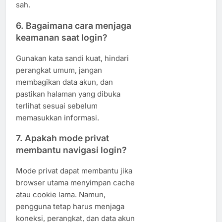
sah.
6. Bagaimana cara menjaga
keamanan saat login?
Gunakan kata sandi kuat, hindari
perangkat umum, jangan
membagikan data akun, dan
pastikan halaman yang dibuka
terlihat sesuai sebelum
memasukkan informasi.
7. Apakah mode privat
membantu navigasi login?
Mode privat dapat membantu jika
browser utama menyimpan cache
atau cookie lama. Namun,
pengguna tetap harus menjaga
koneksi, perangkat, dan data akun