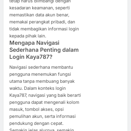
tetap harus diimbangi dengan
kesadaran keamanan, seperti
memastikan data akun benar,
memakai perangkat pribadi, dan
tidak membagikan informasi login
kepada pihak lain.
Mengapa Navigasi
Sederhana Penting dalam
Login Kaya787?
Navigasi sederhana membantu
pengguna menemukan fungsi
utama tanpa membuang banyak
waktu. Dalam konteks login
Kaya787, navigasi yang baik berarti
pengguna dapat mengenali kolom
masuk, tombol akses, opsi
pemulihan akun, serta informasi
pendukung dengan cepat.
Semakin jelas alurnya, semakin