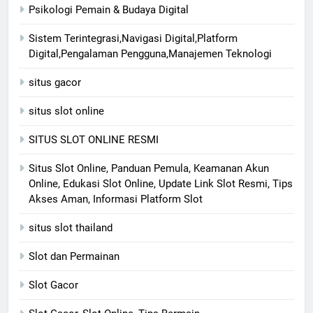
Psikologi Pemain & Budaya Digital
Sistem Terintegrasi,Navigasi Digital,Platform
Digital,Pengalaman Pengguna,Manajemen Teknologi
situs gacor
situs slot online
SITUS SLOT ONLINE RESMI
Situs Slot Online, Panduan Pemula, Keamanan Akun
Online, Edukasi Slot Online, Update Link Slot Resmi, Tips
Akses Aman, Informasi Platform Slot
situs slot thailand
Slot dan Permainan
Slot Gacor