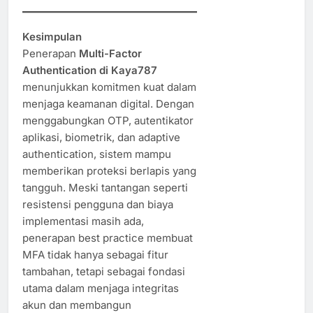
Kesimpulan
Penerapan
Multi-Factor
Authentication di Kaya787
menunjukkan komitmen kuat dalam
menjaga keamanan digital. Dengan
menggabungkan OTP, autentikator
aplikasi, biometrik, dan adaptive
authentication, sistem mampu
memberikan proteksi berlapis yang
tangguh. Meski tantangan seperti
resistensi pengguna dan biaya
implementasi masih ada,
penerapan best practice membuat
MFA tidak hanya sebagai fitur
tambahan, tetapi sebagai fondasi
utama dalam menjaga integritas
akun dan membangun