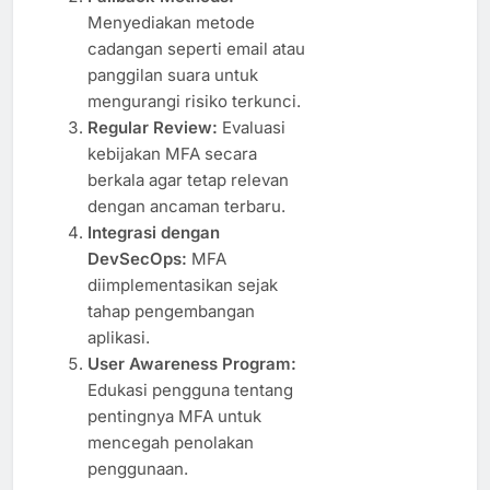
Menyediakan metode
cadangan seperti email atau
panggilan suara untuk
mengurangi risiko terkunci.
Regular Review:
Evaluasi
kebijakan MFA secara
berkala agar tetap relevan
dengan ancaman terbaru.
Integrasi dengan
DevSecOps:
MFA
diimplementasikan sejak
tahap pengembangan
aplikasi.
User Awareness Program:
Edukasi pengguna tentang
pentingnya MFA untuk
mencegah penolakan
penggunaan.