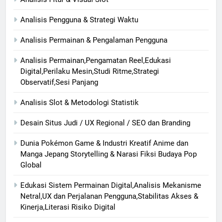
Analisis Pengguna & Strategi Waktu
Analisis Permainan & Pengalaman Pengguna
Analisis Permainan,Pengamatan Reel,Edukasi
Digital,Perilaku Mesin,Studi Ritme,Strategi
Observatif,Sesi Panjang
Analisis Slot & Metodologi Statistik
Desain Situs Judi / UX Regional / SEO dan Branding
Dunia Pokémon Game & Industri Kreatif Anime dan
Manga Jepang Storytelling & Narasi Fiksi Budaya Pop
Global
Edukasi Sistem Permainan Digital,Analisis Mekanisme
Netral,UX dan Perjalanan Pengguna,Stabilitas Akses &
Kinerja,Literasi Risiko Digital