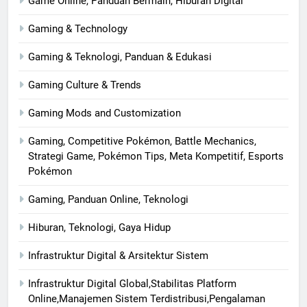
Game Online, Panduan Bermain, Hiburan Digital
Gaming & Technology
Gaming & Teknologi, Panduan & Edukasi
Gaming Culture & Trends
Gaming Mods and Customization
Gaming, Competitive Pokémon, Battle Mechanics,
Strategi Game, Pokémon Tips, Meta Kompetitif, Esports
Pokémon
Gaming, Panduan Online, Teknologi
Hiburan, Teknologi, Gaya Hidup
Infrastruktur Digital & Arsitektur Sistem
Infrastruktur Digital Global,Stabilitas Platform
Online,Manajemen Sistem Terdistribusi,Pengalaman