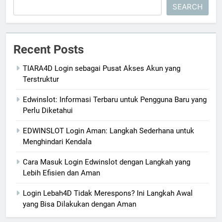
SEARCH
Recent Posts
TIARA4D Login sebagai Pusat Akses Akun yang
Terstruktur
Edwinslot: Informasi Terbaru untuk Pengguna Baru yang
Perlu Diketahui
EDWINSLOT Login Aman: Langkah Sederhana untuk
Menghindari Kendala
Cara Masuk Login Edwinslot dengan Langkah yang
Lebih Efisien dan Aman
Login Lebah4D Tidak Merespons? Ini Langkah Awal
yang Bisa Dilakukan dengan Aman