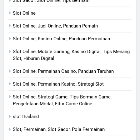
Slot Gacor, Slot Online, Tips Bermain
Slot Online
Slot Online, Judi Online, Panduan Pemain
Slot Online, Kasino Online, Panduan Permainan
Slot Online, Mobile Gaming, Kasino Digital, Tips Menang
Slot, Hiburan Digital
Slot Online, Permainan Casino, Panduan Taruhan
Slot Online, Permainan Kasino, Strategi Slot
Slot Online, Strategi Game, Tips Bermain Game,
Pengelolaan Modal, Fitur Game Online
slot thailand
Slot, Permainan, Slot Gacor, Pola Permainan