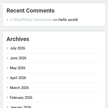
Recent Comments
A WordPress Commenter
on
Hello world!
Archives
July 2026
June 2026
May 2026
April 2026
March 2026
February 2026
January 2026