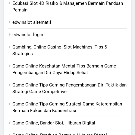
Edukasi Slot 4D Risiko & Manajemen Bermain Panduan
Pemain
edwinslot alternatif
edwinslot login
Gambling, Online Casino, Slot Machines, Tips &
Strategies
Game Online Kesehatan Mental Tips Bermain Game
Pengembangan Diri Gaya Hidup Sehat
Game Online Tips Gaming Pengembangan Diri Taktik dan
Strategi Game Competitive
Game Online Tips Gaming Strategi Game Keterampilan
Bermain Fokus dan Konsentrasi
Game Online, Bandar Slot, Hiburan Digital