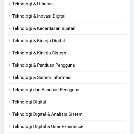
Teknologi & Hiburan
Teknologi & Inovasi Digital
Teknologi & Kecerdasan Buatan
Teknologi & Kinerja Digital
Teknologi & Kinerja Sistem
Teknologi & Panduan Pengguna
Teknologi & Sistem Informasi
Teknologi dan Panduan Pengguna
Teknologi Digital
Teknologi Digital & Analisis Sistem
Teknologi Digital & User Experience