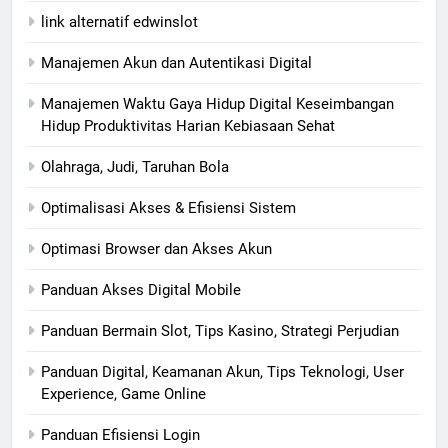
link alternatif edwinslot
Manajemen Akun dan Autentikasi Digital
Manajemen Waktu Gaya Hidup Digital Keseimbangan
Hidup Produktivitas Harian Kebiasaan Sehat
Olahraga, Judi, Taruhan Bola
Optimalisasi Akses & Efisiensi Sistem
Optimasi Browser dan Akses Akun
Panduan Akses Digital Mobile
Panduan Bermain Slot, Tips Kasino, Strategi Perjudian
Panduan Digital, Keamanan Akun, Tips Teknologi, User
Experience, Game Online
Panduan Efisiensi Login