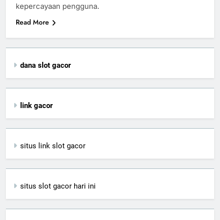
kepercayaan pengguna.
Read More
dana slot gacor
link gacor
situs link slot gacor
situs slot gacor hari ini