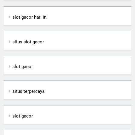
slot gacor hari ini
situs slot gacor
slot gacor
situs terpercaya
slot gacor