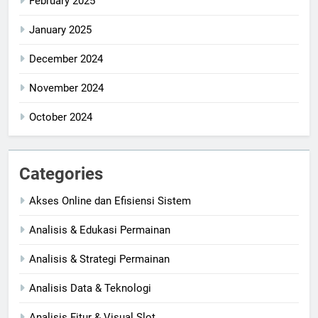
February 2025
January 2025
December 2024
November 2024
October 2024
Categories
Akses Online dan Efisiensi Sistem
Analisis & Edukasi Permainan
Analisis & Strategi Permainan
Analisis Data & Teknologi
Analisis Fitur & Visual Slot