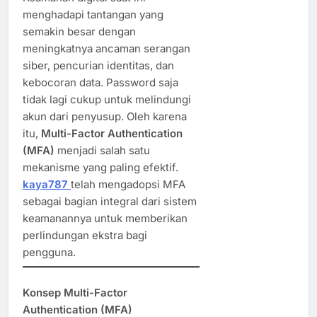
menghadapi tantangan yang
semakin besar dengan
meningkatnya ancaman serangan
siber, pencurian identitas, dan
kebocoran data. Password saja
tidak lagi cukup untuk melindungi
akun dari penyusup. Oleh karena
itu,
Multi-Factor Authentication
(MFA)
menjadi salah satu
mekanisme yang paling efektif.
kaya787
telah mengadopsi MFA
sebagai bagian integral dari sistem
keamanannya untuk memberikan
perlindungan ekstra bagi
pengguna.
Konsep Multi-Factor
Authentication (MFA)