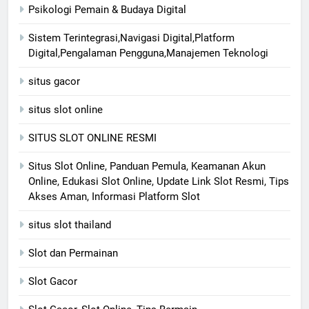
Psikologi Pemain & Budaya Digital
Sistem Terintegrasi,Navigasi Digital,Platform
Digital,Pengalaman Pengguna,Manajemen Teknologi
situs gacor
situs slot online
SITUS SLOT ONLINE RESMI
Situs Slot Online, Panduan Pemula, Keamanan Akun
Online, Edukasi Slot Online, Update Link Slot Resmi, Tips
Akses Aman, Informasi Platform Slot
situs slot thailand
Slot dan Permainan
Slot Gacor