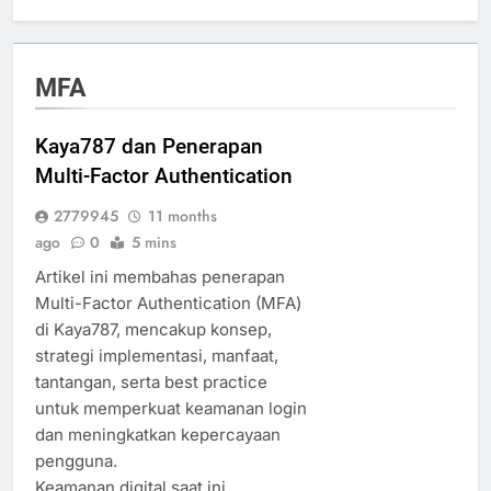
MFA
Kaya787 dan Penerapan
Multi-Factor Authentication
2779945
11 months
ago
0
5 mins
Artikel ini membahas penerapan
Multi-Factor Authentication (MFA)
di Kaya787, mencakup konsep,
strategi implementasi, manfaat,
tantangan, serta best practice
untuk memperkuat keamanan login
dan meningkatkan kepercayaan
pengguna.
Keamanan digital saat ini