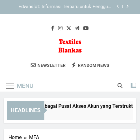
Skip
EDWINSLOT Login Aman: Langkah Sederhana
to
untuk Menghindari Kendala
content
Cara Masuk Login Edwinslot dengan Langkah
yang Lebih Efisien dan Aman
TIARA4D Login sebagai Pusat Akses Akun yang
Terstruktur
Edwinslot: Informasi Terbaru untuk Pengguna
Baru yang Perlu Diketahui
Textiles
Dapatkan Bahan Tekstil Berkualitas
EDWINSLOT Login Aman: Langkah Sederhana
NEWSLETTER
RANDOM NEWS
untuk Menghindari Kendala
Blankas
Tinggi Dari Textiles Blankas. Solusi
Cara Masuk Login Edwinslot dengan Langkah
Untuk Industri Fashion Dan Rumah
yang Lebih Efisien dan Aman
MENU
Tangga.
ARA4D Login sebagai Pusat Akses Akun yang Terstruktur
HEADLINES
Weeks Ago
Home
MFA