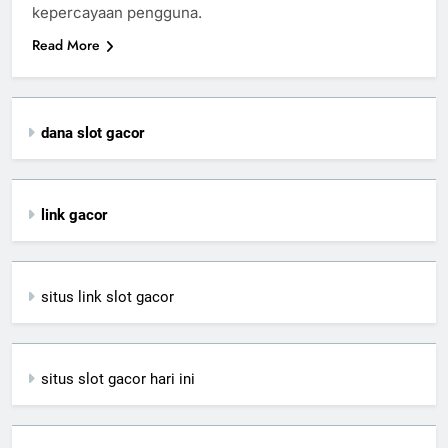
kepercayaan pengguna.
Read More
dana slot gacor
link gacor
situs link slot gacor
situs slot gacor hari ini