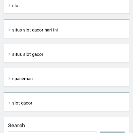
slot
situs slot gacor hari ini
situs slot gacor
spaceman
slot gacor
Search