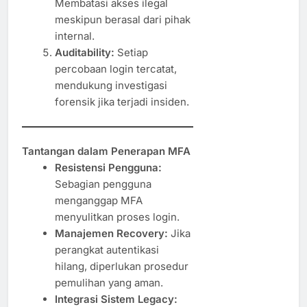
Membatasi akses ilegal
meskipun berasal dari pihak
internal.
Auditability:
Setiap
percobaan login tercatat,
mendukung investigasi
forensik jika terjadi insiden.
Tantangan dalam Penerapan MFA
Resistensi Pengguna:
Sebagian pengguna
menganggap MFA
menyulitkan proses login.
Manajemen Recovery:
Jika
perangkat autentikasi
hilang, diperlukan prosedur
pemulihan yang aman.
Integrasi Sistem Legacy: