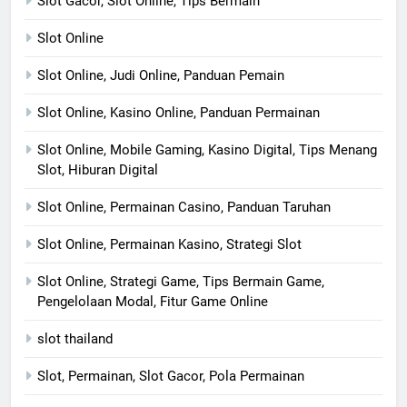
Slot Gacor, Slot Online, Tips Bermain
Slot Online
Slot Online, Judi Online, Panduan Pemain
Slot Online, Kasino Online, Panduan Permainan
Slot Online, Mobile Gaming, Kasino Digital, Tips Menang
Slot, Hiburan Digital
Slot Online, Permainan Casino, Panduan Taruhan
Slot Online, Permainan Kasino, Strategi Slot
Slot Online, Strategi Game, Tips Bermain Game,
Pengelolaan Modal, Fitur Game Online
slot thailand
Slot, Permainan, Slot Gacor, Pola Permainan