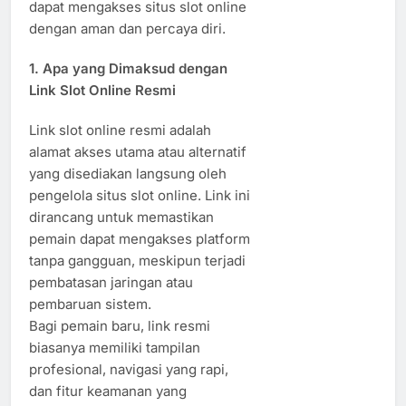
dapat mengakses situs slot online
dengan aman dan percaya diri.
1. Apa yang Dimaksud dengan
Link Slot Online Resmi
Link slot online resmi adalah
alamat akses utama atau alternatif
yang disediakan langsung oleh
pengelola situs slot online. Link ini
dirancang untuk memastikan
pemain dapat mengakses platform
tanpa gangguan, meskipun terjadi
pembatasan jaringan atau
pembaruan sistem.
Bagi pemain baru, link resmi
biasanya memiliki tampilan
profesional, navigasi yang rapi,
dan fitur keamanan yang