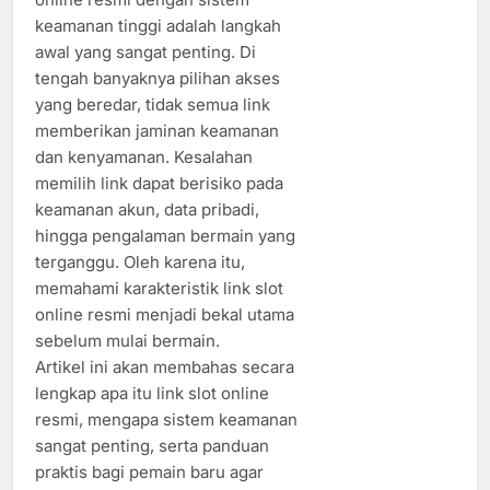
keamanan tinggi adalah langkah
awal yang sangat penting. Di
tengah banyaknya pilihan akses
yang beredar, tidak semua link
memberikan jaminan keamanan
dan kenyamanan. Kesalahan
memilih link dapat berisiko pada
keamanan akun, data pribadi,
hingga pengalaman bermain yang
terganggu. Oleh karena itu,
memahami karakteristik link slot
online resmi menjadi bekal utama
sebelum mulai bermain.
Artikel ini akan membahas secara
lengkap apa itu link slot online
resmi, mengapa sistem keamanan
sangat penting, serta panduan
praktis bagi pemain baru agar