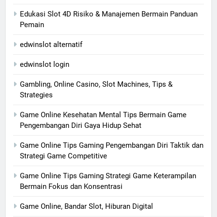
Edukasi Slot 4D Risiko & Manajemen Bermain Panduan
Pemain
edwinslot alternatif
edwinslot login
Gambling, Online Casino, Slot Machines, Tips &
Strategies
Game Online Kesehatan Mental Tips Bermain Game
Pengembangan Diri Gaya Hidup Sehat
Game Online Tips Gaming Pengembangan Diri Taktik dan
Strategi Game Competitive
Game Online Tips Gaming Strategi Game Keterampilan
Bermain Fokus dan Konsentrasi
Game Online, Bandar Slot, Hiburan Digital