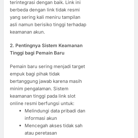
terintegrasi dengan baik. Link ini
berbeda dengan link tidak resmi
yang sering kali meniru tampilan
asli namun berisiko tinggi terhadap
keamanan akun.
2. Pentingnya Sistem Keamanan
Tinggi bagi Pemain Baru
Pemain baru sering menjadi target
empuk bagi pihak tidak
bertanggung jawab karena masih
minim pengalaman. Sistem
keamanan tinggi pada link slot
online resmi berfungsi untuk:
Melindungi data pribadi dan
informasi akun
Mencegah akses tidak sah
atau peretasan