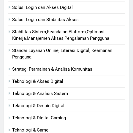
Solusi Login dan Akses Digital
Solusi Login dan Stabilitas Akses
Stabilitas Sistem,Keandalan Platform,Optimasi
Kinerja,Manajemen Akses,Pengalaman Pengguna
Standar Layanan Online, Literasi Digital, Keamanan
Pengguna
Strategi Permainan & Analisa Komunitas
Teknologi & Akses Digital
Teknologi & Analisis Sistem
Teknologi & Desain Digital
Teknologi & Digital Gaming
Teknologi & Game