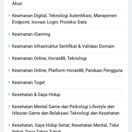
Akun
Keamanan Digital, Teknologi Autentikasi, Manajemen
Endpoint, Inovasi Login, Proteksi Data
Keamanan iGaming
Keamanan Infrastruktur Sertifikat & Validasi Domain
Keamanan Online, Horas88, Teknologi
Keamanan Online, Platform Horas88, Panduan Pengguna
Keamanan Togel
Kesehatan & Gaya Hidup
Kesehatan Mental Game dan Psikologi Lifestyle dan
Hiburan Game dan Relaksasi Teknologi dan Kesehatan
Kesehatan, Gaya Hidup Sehat, Kesehatan Mental, Tidur
Sehat, Daya Tahan Tubuh