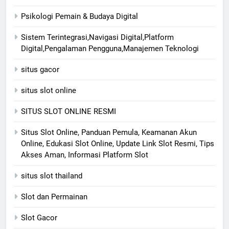
Psikologi Pemain & Budaya Digital
Sistem Terintegrasi,Navigasi Digital,Platform
Digital,Pengalaman Pengguna,Manajemen Teknologi
situs gacor
situs slot online
SITUS SLOT ONLINE RESMI
Situs Slot Online, Panduan Pemula, Keamanan Akun
Online, Edukasi Slot Online, Update Link Slot Resmi, Tips
Akses Aman, Informasi Platform Slot
situs slot thailand
Slot dan Permainan
Slot Gacor