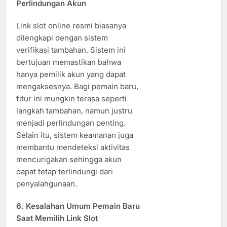
Perlindungan Akun
Link slot online resmi biasanya
dilengkapi dengan sistem
verifikasi tambahan. Sistem ini
bertujuan memastikan bahwa
hanya pemilik akun yang dapat
mengaksesnya. Bagi pemain baru,
fitur ini mungkin terasa seperti
langkah tambahan, namun justru
menjadi perlindungan penting.
Selain itu, sistem keamanan juga
membantu mendeteksi aktivitas
mencurigakan sehingga akun
dapat tetap terlindungi dari
penyalahgunaan.
6. Kesalahan Umum Pemain Baru
Saat Memilih Link Slot