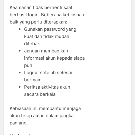
Keamanan tidak berhenti saat
berhasil login. Beberapa kebiasaan
baik yang perlu diterapkan:
Gunakan password yang
kuat dan tidak mudah
ditebak
Jangan membagikan
informasi akun kepada siapa
pun
Logout setelah selesai
bermain
Periksa aktivitas akun
secara berkala
Kebiasaan ini membantu menjaga
akun tetap aman dalam jangka
panjang.