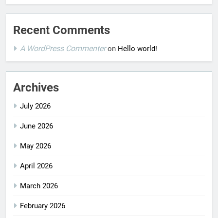
Recent Comments
A WordPress Commenter
on
Hello world!
Archives
July 2026
June 2026
May 2026
April 2026
March 2026
February 2026