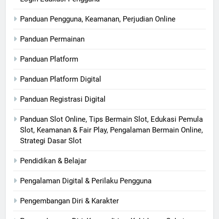
Panduan Pengguna, Keamanan, Perjudian Online
Panduan Permainan
Panduan Platform
Panduan Platform Digital
Panduan Registrasi Digital
Panduan Slot Online, Tips Bermain Slot, Edukasi Pemula
Slot, Keamanan & Fair Play, Pengalaman Bermain Online,
Strategi Dasar Slot
Pendidikan & Belajar
Pengalaman Digital & Perilaku Pengguna
Pengembangan Diri & Karakter