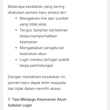
Beberapa kesalahan yang sering
dilakukan pemain baru antara lain:
Mengakses link dari sumber
yang tidak jelas
Tergiur tampilan berlebihan
tanpa memperhatikan
keamanan
Mengabaikan pengaturan
keamanan akun
Login melalui jaringan publik
tanpa perlindungan
Dengan memahami kesalahan ini,
pemain baru dapat lebih waspada
dan bijak dalam memilih akses.
7. Tips Menjaga Keamanan Akun
Setelah Login