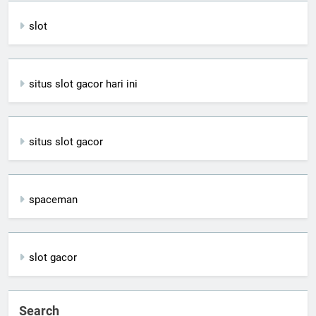
slot
situs slot gacor hari ini
situs slot gacor
spaceman
slot gacor
Search