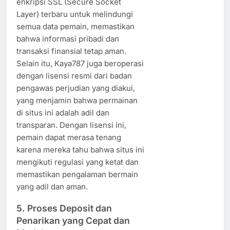
enkripsi SSL (Secure Socket
Layer) terbaru untuk melindungi
semua data pemain, memastikan
bahwa informasi pribadi dan
transaksi finansial tetap aman.
Selain itu, Kaya787 juga beroperasi
dengan lisensi resmi dari badan
pengawas perjudian yang diakui,
yang menjamin bahwa permainan
di situs ini adalah adil dan
transparan. Dengan lisensi ini,
pemain dapat merasa tenang
karena mereka tahu bahwa situs ini
mengikuti regulasi yang ketat dan
memastikan pengalaman bermain
yang adil dan aman.
5.
Proses Deposit dan
Penarikan yang Cepat dan