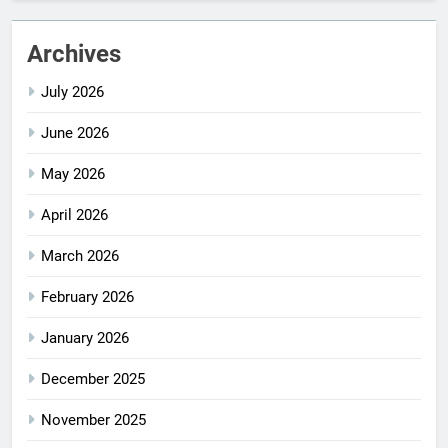
Archives
July 2026
June 2026
May 2026
April 2026
March 2026
February 2026
January 2026
December 2025
November 2025