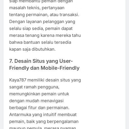
siap membantu pemain dengan
masalah teknis, pertanyaan
tentang permainan, atau transaksi.
Dengan layanan pelanggan yang
selalu siap sedia, pemain dapat
merasa tenang karena mereka tahu
bahwa bantuan selalu tersedia
kapan saja dibutuhkan.
7.
Desain Situs yang User-
Friendly dan Mobile-Friendly
Kaya787 memiliki desain situs yang
sangat ramah pengguna,
memungkinkan pemain untuk
dengan mudah menavigasi
berbagai fitur dan permainan.
Antarmuka yang intuitif membuat
pemain, baik yang berpengalaman
maupun pemula, merasa nyaman