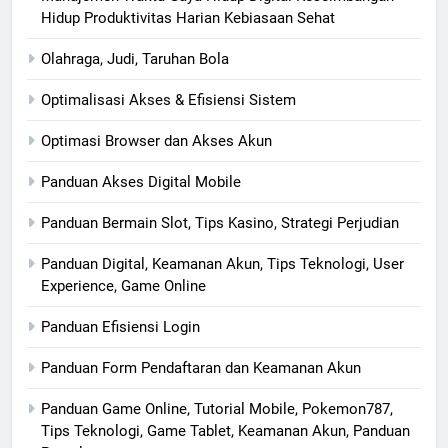
Hidup Produktivitas Harian Kebiasaan Sehat
Olahraga, Judi, Taruhan Bola
Optimalisasi Akses & Efisiensi Sistem
Optimasi Browser dan Akses Akun
Panduan Akses Digital Mobile
Panduan Bermain Slot, Tips Kasino, Strategi Perjudian
Panduan Digital, Keamanan Akun, Tips Teknologi, User
Experience, Game Online
Panduan Efisiensi Login
Panduan Form Pendaftaran dan Keamanan Akun
Panduan Game Online, Tutorial Mobile, Pokemon787,
Tips Teknologi, Game Tablet, Keamanan Akun, Panduan