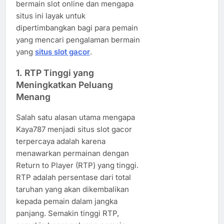
bermain slot online dan mengapa
situs ini layak untuk
dipertimbangkan bagi para pemain
yang mencari pengalaman bermain
yang
situs slot gacor
.
1.
RTP Tinggi yang
Meningkatkan Peluang
Menang
Salah satu alasan utama mengapa
Kaya787 menjadi situs slot gacor
terpercaya adalah karena
menawarkan permainan dengan
Return to Player (RTP) yang tinggi.
RTP adalah persentase dari total
taruhan yang akan dikembalikan
kepada pemain dalam jangka
panjang. Semakin tinggi RTP,