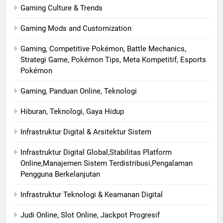
Gaming Culture & Trends
Gaming Mods and Customization
Gaming, Competitive Pokémon, Battle Mechanics,
Strategi Game, Pokémon Tips, Meta Kompetitif, Esports
Pokémon
Gaming, Panduan Online, Teknologi
Hiburan, Teknologi, Gaya Hidup
Infrastruktur Digital & Arsitektur Sistem
Infrastruktur Digital Global,Stabilitas Platform
Online,Manajemen Sistem Terdistribusi,Pengalaman
Pengguna Berkelanjutan
Infrastruktur Teknologi & Keamanan Digital
Judi Online, Slot Online, Jackpot Progresif