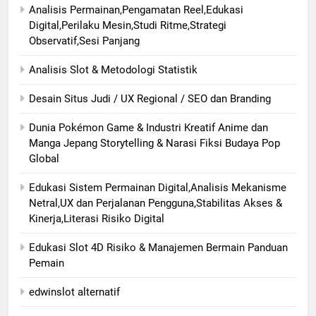
Analisis Permainan,Pengamatan Reel,Edukasi
Digital,Perilaku Mesin,Studi Ritme,Strategi
Observatif,Sesi Panjang
Analisis Slot & Metodologi Statistik
Desain Situs Judi / UX Regional / SEO dan Branding
Dunia Pokémon Game & Industri Kreatif Anime dan
Manga Jepang Storytelling & Narasi Fiksi Budaya Pop
Global
Edukasi Sistem Permainan Digital,Analisis Mekanisme
Netral,UX dan Perjalanan Pengguna,Stabilitas Akses &
Kinerja,Literasi Risiko Digital
Edukasi Slot 4D Risiko & Manajemen Bermain Panduan
Pemain
edwinslot alternatif