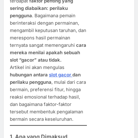
terdapat
faktor penting yang
sering diabaikan: perilaku
pengguna
. Bagaimana pemain
berinteraksi dengan permainan,
mengambil keputusan taruhan, dan
merespons hasil permainan
ternyata sangat memengaruhi
cara
mereka menilai apakah sebuah
slot “gacor” atau tidak.
Artikel ini akan mengulas
hubungan antara
slot gacor
dan
perilaku pengguna
, mulai dari cara
bermain, preferensi fitur, hingga
reaksi emosional terhadap hasil,
dan bagaimana faktor-faktor
tersebut membentuk pengalaman
bermain secara keseluruhan.
1. Apa yang Dimaksud