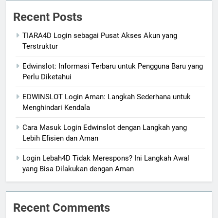
Recent Posts
TIARA4D Login sebagai Pusat Akses Akun yang
Terstruktur
Edwinslot: Informasi Terbaru untuk Pengguna Baru yang
Perlu Diketahui
EDWINSLOT Login Aman: Langkah Sederhana untuk
Menghindari Kendala
Cara Masuk Login Edwinslot dengan Langkah yang
Lebih Efisien dan Aman
Login Lebah4D Tidak Merespons? Ini Langkah Awal
yang Bisa Dilakukan dengan Aman
Recent Comments