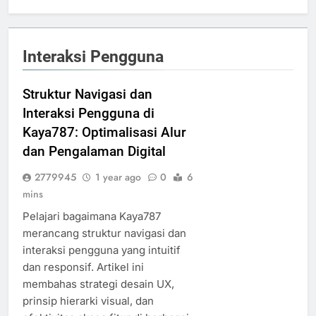
Interaksi Pengguna
Struktur Navigasi dan
Interaksi Pengguna di
Kaya787: Optimalisasi Alur
dan Pengalaman Digital
2779945
1 year ago
0
6
mins
Pelajari bagaimana Kaya787
merancang struktur navigasi dan
interaksi pengguna yang intuitif
dan responsif. Artikel ini
membahas strategi desain UX,
prinsip hierarki visual, dan