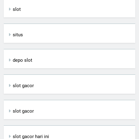
slot
situs
depo slot
slot gacor
slot gacor
slot gacor hari ini