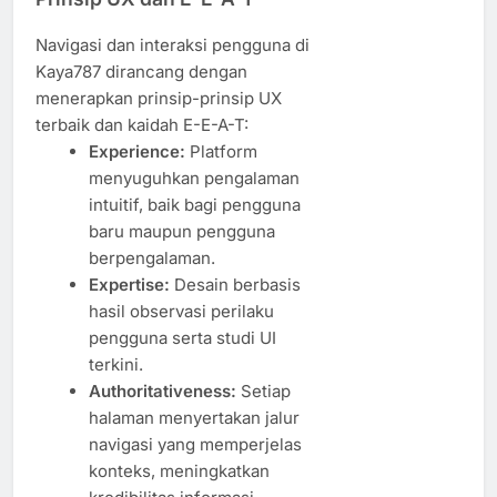
Navigasi dan interaksi pengguna di
Kaya787 dirancang dengan
menerapkan prinsip-prinsip UX
terbaik dan kaidah E-E-A-T:
Experience:
Platform
menyuguhkan pengalaman
intuitif, baik bagi pengguna
baru maupun pengguna
berpengalaman.
Expertise:
Desain berbasis
hasil observasi perilaku
pengguna serta studi UI
terkini.
Authoritativeness:
Setiap
halaman menyertakan jalur
navigasi yang memperjelas
konteks, meningkatkan