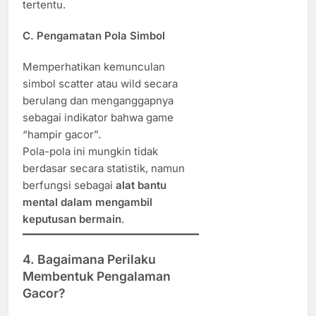
tertentu.
C.
Pengamatan Pola Simbol
Memperhatikan kemunculan
simbol scatter atau wild secara
berulang dan menganggapnya
sebagai indikator bahwa game
“hampir gacor”.
Pola-pola ini mungkin tidak
berdasar secara statistik, namun
berfungsi sebagai
alat bantu
mental dalam mengambil
keputusan bermain
.
4. Bagaimana Perilaku
Membentuk Pengalaman
Gacor?