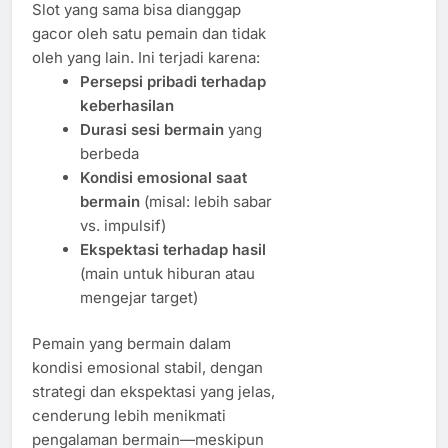
Slot yang sama bisa dianggap
gacor oleh satu pemain dan tidak
oleh yang lain. Ini terjadi karena:
Persepsi pribadi terhadap
keberhasilan
Durasi sesi bermain
yang
berbeda
Kondisi emosional saat
bermain
(misal: lebih sabar
vs. impulsif)
Ekspektasi terhadap hasil
(main untuk hiburan atau
mengejar target)
Pemain yang bermain dalam
kondisi emosional stabil, dengan
strategi dan ekspektasi yang jelas,
cenderung lebih menikmati
pengalaman bermain—meskipun