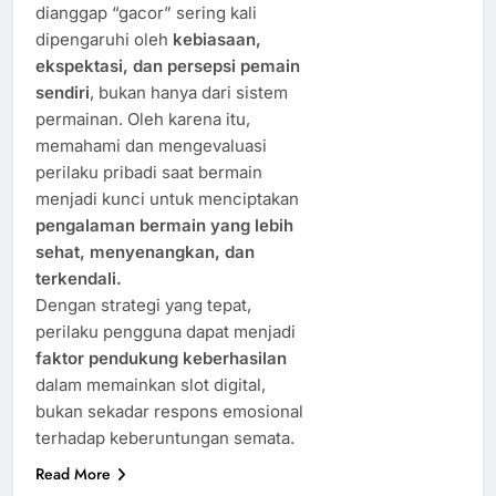
dianggap “gacor” sering kali
dipengaruhi oleh
kebiasaan,
ekspektasi, dan persepsi pemain
sendiri
, bukan hanya dari sistem
permainan. Oleh karena itu,
memahami dan mengevaluasi
perilaku pribadi saat bermain
menjadi kunci untuk menciptakan
pengalaman bermain yang lebih
sehat, menyenangkan, dan
terkendali.
Dengan strategi yang tepat,
perilaku pengguna dapat menjadi
faktor pendukung keberhasilan
dalam memainkan slot digital,
bukan sekadar respons emosional
terhadap keberuntungan semata.
Read More