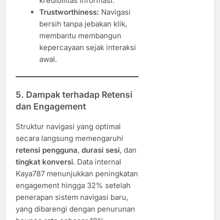
kredibilitas informasi.
Trustworthiness:
Navigasi
bersih tanpa jebakan klik,
membantu membangun
kepercayaan sejak interaksi
awal.
5.
Dampak terhadap Retensi
dan Engagement
Struktur navigasi yang optimal
secara langsung memengaruhi
retensi pengguna
,
durasi sesi
, dan
tingkat konversi
. Data internal
Kaya787 menunjukkan peningkatan
engagement hingga 32% setelah
penerapan sistem navigasi baru,
yang dibarengi dengan penurunan