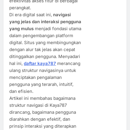
efektivitas akses fitur di berbagai
perangkat.
Di era digital saat ini,
navigasi
yang jelas dan interaksi pengguna
yang mulus
menjadi fondasi utama
dalam pengembangan platform
digital. Situs yang membingungkan
dengan alur tak jelas akan cepat
ditinggalkan pengguna. Menyadari
hal ini,
daftar kaya787
merancang
ulang struktur navigasinya untuk
menciptakan pengalaman
pengguna yang terarah, intuitif,
dan efisien.
Artikel ini membahas bagaimana
struktur navigasi di Kaya787
dirancang, bagaimana pengguna
diarahkan dengan efektif, dan
prinsip interaksi yang diterapkan