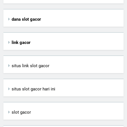
dana slot gacor
link gacor
situs link slot gacor
situs slot gacor hari ini
slot gacor