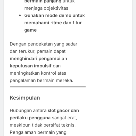
bermain panjang
untuk
menjaga objektivitas
Gunakan mode demo untuk
memahami ritme dan fitur
game
Dengan pendekatan yang sadar
dan terukur, pemain dapat
menghindari pengambilan
keputusan impulsif
dan
meningkatkan kontrol atas
pengalaman bermain mereka.
Kesimpulan
Hubungan antara
slot gacor dan
perilaku pengguna
sangat erat,
meskipun tidak bersifat teknis.
Pengalaman bermain yang