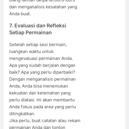
dan menganalisis kesalahan yang
Anda buat.
7.
Evaluasi dan Refleksi
Setiap Permainan
Setelah setiap sesi bermain,
luangkan waktu untuk
mengevaluasi permainan Anda.
Apa yang sudah berjalan dengan
baik? Apa yang perlu diperbaiki?
Dengan menganalisis permainan
Anda, Anda bisa menemukan
kekuatan dan kelemahan yang
perlu diatasi. Ini akan membantu
Anda fokus pada area yang perlu
ditingkatkan.
Jika perlu, buat catatan atau rekam
permainan Anda dan tonton