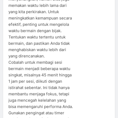
memakan waktu lebih lama dari
yang kita perkirakan. Untuk
meningkatkan kemampuan secara
efektif, penting untuk mengelola
waktu bermain dengan bijak.
Tentukan waktu tertentu untuk
bermain, dan pastikan Anda tidak
menghabiskan waktu lebih dari
yang direncanakan.
Cobalah untuk membagi sesi
bermain menjadi beberapa waktu
singkat, misalnya 45 menit hingga
1 jam per sesi, diikuti dengan
istirahat sebentar. Ini tidak hanya
membantu menjaga fokus, tetapi
juga mencegah kelelahan yang
bisa memengaruhi performa Anda.
Gunakan pengingat atau timer