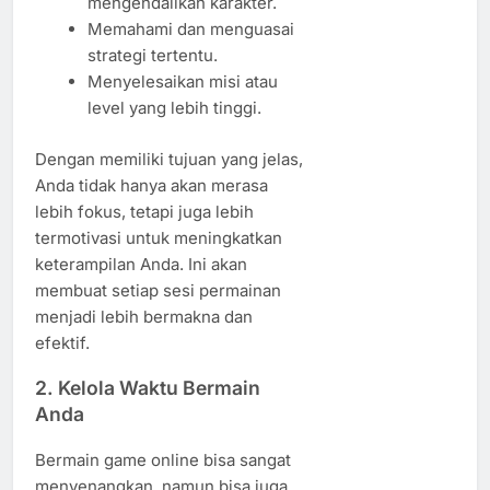
mengendalikan karakter.
Memahami dan menguasai
strategi tertentu.
Menyelesaikan misi atau
level yang lebih tinggi.
Dengan memiliki tujuan yang jelas,
Anda tidak hanya akan merasa
lebih fokus, tetapi juga lebih
termotivasi untuk meningkatkan
keterampilan Anda. Ini akan
membuat setiap sesi permainan
menjadi lebih bermakna dan
efektif.
2.
Kelola Waktu Bermain
Anda
Bermain game online bisa sangat
menyenangkan, namun bisa juga