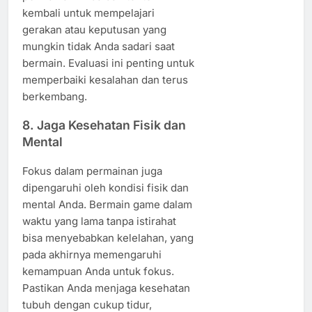
kembali untuk mempelajari
gerakan atau keputusan yang
mungkin tidak Anda sadari saat
bermain. Evaluasi ini penting untuk
memperbaiki kesalahan dan terus
berkembang.
8.
Jaga Kesehatan Fisik dan
Mental
Fokus dalam permainan juga
dipengaruhi oleh kondisi fisik dan
mental Anda. Bermain game dalam
waktu yang lama tanpa istirahat
bisa menyebabkan kelelahan, yang
pada akhirnya memengaruhi
kemampuan Anda untuk fokus.
Pastikan Anda menjaga kesehatan
tubuh dengan cukup tidur,