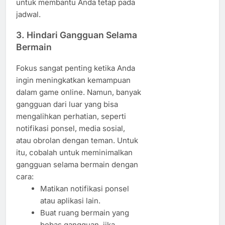
untuk membantu Anda tetap pada
jadwal.
3.
Hindari Gangguan Selama
Bermain
Fokus sangat penting ketika Anda
ingin meningkatkan kemampuan
dalam game online. Namun, banyak
gangguan dari luar yang bisa
mengalihkan perhatian, seperti
notifikasi ponsel, media sosial,
atau obrolan dengan teman. Untuk
itu, cobalah untuk meminimalkan
gangguan selama bermain dengan
cara:
Matikan notifikasi ponsel
atau aplikasi lain.
Buat ruang bermain yang
bebas gangguan, jika