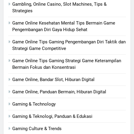
Gambling, Online Casino, Slot Machines, Tips &
Strategies
Game Online Kesehatan Mental Tips Bermain Game
Pengembangan Diri Gaya Hidup Sehat
Game Online Tips Gaming Pengembangan Diri Taktik dan
Strategi Game Competitive
Game Online Tips Gaming Strategi Game Keterampilan
Bermain Fokus dan Konsentrasi
Game Online, Bandar Slot, Hiburan Digital
Game Online, Panduan Bermain, Hiburan Digital
Gaming & Technology
Gaming & Teknologi, Panduan & Edukasi
Gaming Culture & Trends