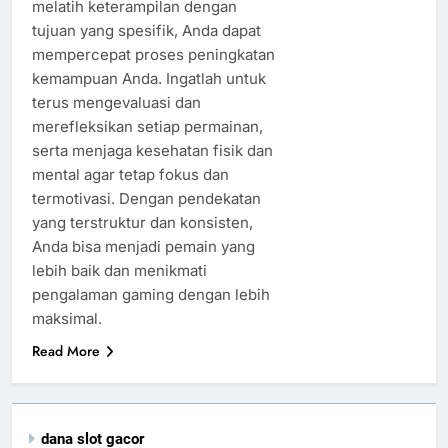
melatih keterampilan dengan
tujuan yang spesifik, Anda dapat
mempercepat proses peningkatan
kemampuan Anda. Ingatlah untuk
terus mengevaluasi dan
merefleksikan setiap permainan,
serta menjaga kesehatan fisik dan
mental agar tetap fokus dan
termotivasi. Dengan pendekatan
yang terstruktur dan konsisten,
Anda bisa menjadi pemain yang
lebih baik dan menikmati
pengalaman gaming dengan lebih
maksimal.
Read More
dana slot gacor