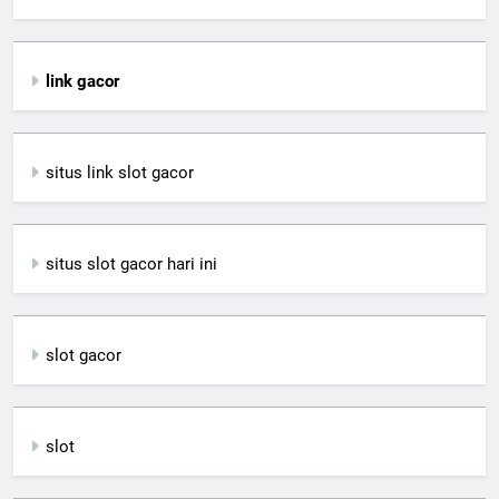
link gacor
situs link slot gacor
situs slot gacor hari ini
slot gacor
slot