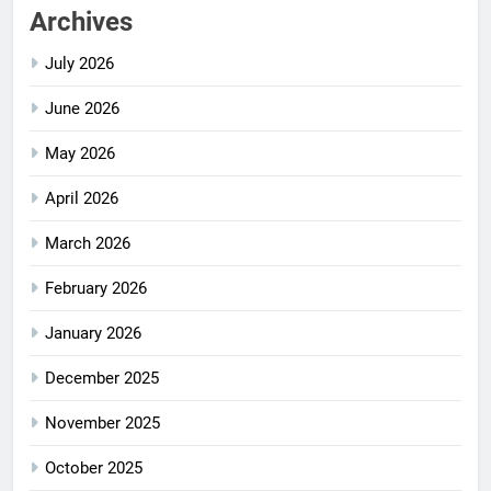
Archives
July 2026
June 2026
May 2026
April 2026
March 2026
February 2026
January 2026
December 2025
November 2025
October 2025