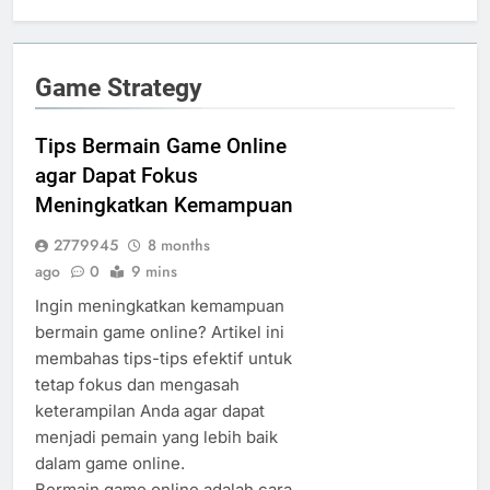
Game Strategy
Tips Bermain Game Online
agar Dapat Fokus
Meningkatkan Kemampuan
2779945
8 months
ago
0
9 mins
Ingin meningkatkan kemampuan
bermain game online? Artikel ini
membahas tips-tips efektif untuk
tetap fokus dan mengasah
keterampilan Anda agar dapat
menjadi pemain yang lebih baik
dalam game online.
Bermain game online adalah cara