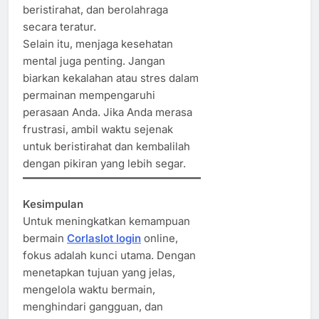
beristirahat, dan berolahraga
secara teratur.
Selain itu, menjaga kesehatan
mental juga penting. Jangan
biarkan kekalahan atau stres dalam
permainan mempengaruhi
perasaan Anda. Jika Anda merasa
frustrasi, ambil waktu sejenak
untuk beristirahat dan kembalilah
dengan pikiran yang lebih segar.
Kesimpulan
Untuk meningkatkan kemampuan
bermain
Corlaslot login
online,
fokus adalah kunci utama. Dengan
menetapkan tujuan yang jelas,
mengelola waktu bermain,
menghindari gangguan, dan