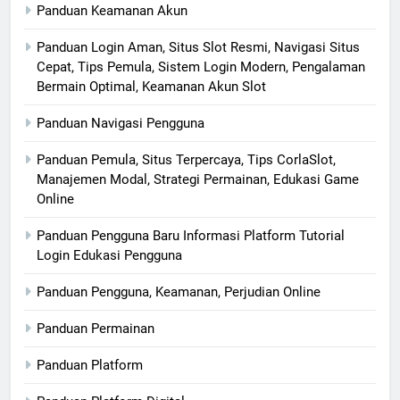
Panduan Keamanan Akun
Panduan Login Aman, Situs Slot Resmi, Navigasi Situs
Cepat, Tips Pemula, Sistem Login Modern, Pengalaman
Bermain Optimal, Keamanan Akun Slot
Panduan Navigasi Pengguna
Panduan Pemula, Situs Terpercaya, Tips CorlaSlot,
Manajemen Modal, Strategi Permainan, Edukasi Game
Online
Panduan Pengguna Baru Informasi Platform Tutorial
Login Edukasi Pengguna
Panduan Pengguna, Keamanan, Perjudian Online
Panduan Permainan
Panduan Platform