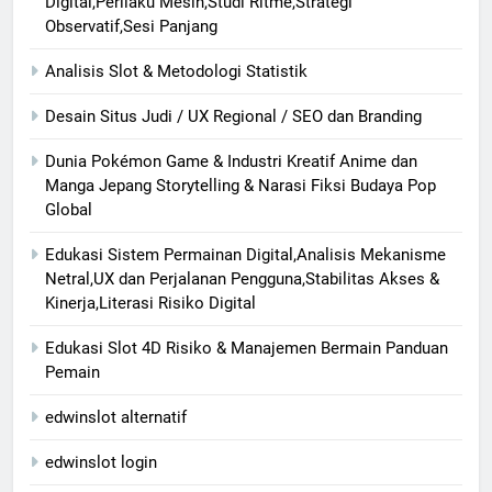
Digital,Perilaku Mesin,Studi Ritme,Strategi
Observatif,Sesi Panjang
Analisis Slot & Metodologi Statistik
Desain Situs Judi / UX Regional / SEO dan Branding
Dunia Pokémon Game & Industri Kreatif Anime dan
Manga Jepang Storytelling & Narasi Fiksi Budaya Pop
Global
Edukasi Sistem Permainan Digital,Analisis Mekanisme
Netral,UX dan Perjalanan Pengguna,Stabilitas Akses &
Kinerja,Literasi Risiko Digital
Edukasi Slot 4D Risiko & Manajemen Bermain Panduan
Pemain
edwinslot alternatif
edwinslot login