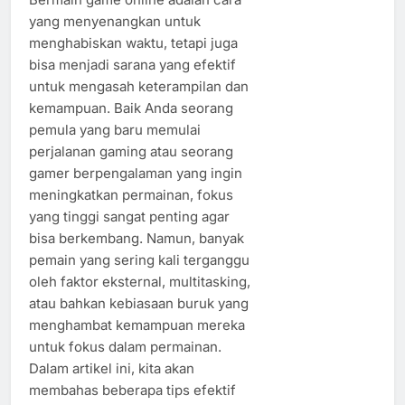
yang menyenangkan untuk
menghabiskan waktu, tetapi juga
bisa menjadi sarana yang efektif
untuk mengasah keterampilan dan
kemampuan. Baik Anda seorang
pemula yang baru memulai
perjalanan gaming atau seorang
gamer berpengalaman yang ingin
meningkatkan permainan, fokus
yang tinggi sangat penting agar
bisa berkembang. Namun, banyak
pemain yang sering kali terganggu
oleh faktor eksternal, multitasking,
atau bahkan kebiasaan buruk yang
menghambat kemampuan mereka
untuk fokus dalam permainan.
Dalam artikel ini, kita akan
membahas beberapa tips efektif