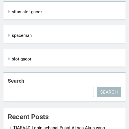
situs slot gacor
spaceman
slot gacor
Search
SEARCH
Recent Posts
TIARA4D Login sebagai Pusat Akses Akun yang