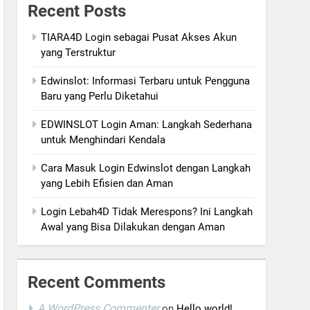
Recent Posts
TIARA4D Login sebagai Pusat Akses Akun
yang Terstruktur
Edwinslot: Informasi Terbaru untuk Pengguna
Baru yang Perlu Diketahui
EDWINSLOT Login Aman: Langkah Sederhana
untuk Menghindari Kendala
Cara Masuk Login Edwinslot dengan Langkah
yang Lebih Efisien dan Aman
Login Lebah4D Tidak Merespons? Ini Langkah
Awal yang Bisa Dilakukan dengan Aman
Recent Comments
A WordPress Commenter
on
Hello world!