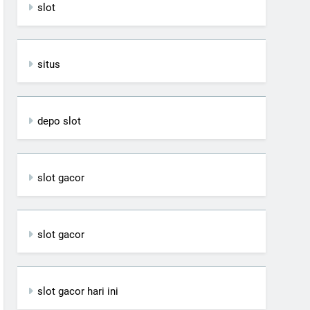
slot
situs
depo slot
slot gacor
slot gacor
slot gacor hari ini