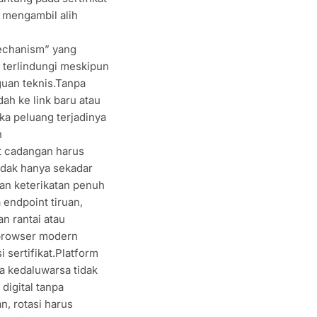
k mengambil alih
mechanism” yang
s terlindungi meskipun
guan teknis.Tanpa
ah ke link baru atau
a peluang terjadinya
n
t cadangan harus
tidak hanya sekadar
kan keterikatan penuh
 endpoint tiruan,
n rantai atau
h browser modern
 sertifikat.Platform
a kedaluwarsa tidak
 digital tanpa
n, rotasi harus