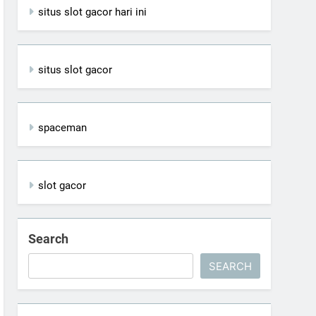
situs slot gacor hari ini
situs slot gacor
spaceman
slot gacor
Search
SEARCH