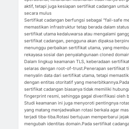
aktif, tetapi juga kesiapan sertifikat cadangan untu
secara mulus
Sertifikat cadangan berfungsi sebagai “fail-safe 
memastikan infrastruktur tetap berada dalam statu
sertifikat utama kedaluwarsa atau mengalami gang
sertifikat cadangan, pengguna akan dipaksa berpind
menunggu perbaikan sertifikat utama, yang membuk
rekayasa sosial dan penyalahgunaan cloned domai
Dalam lingkup keamanan TLS, keberadaan sertifika
selaras dengan root-of-trust.Penerapan sertifikat 
menyalin data dari sertifikat utama, tetapi memasti
dengan entitas otoritatif yang menerbitkannya.Pada
sertifikat cadangan biasanya tidak memiliki hubunga
fingerprint resmi, sehingga gagal diverifikasi ole
Studi keamanan ini juga menyoroti pentingnya rotasi
yang matang menjadwalkan rotasi berkala agar mas
terjadi tiba-tiba.Rotasi bertujuan memperbarui jejak
mengubah identitas domain.Pada sertifikat cadanga