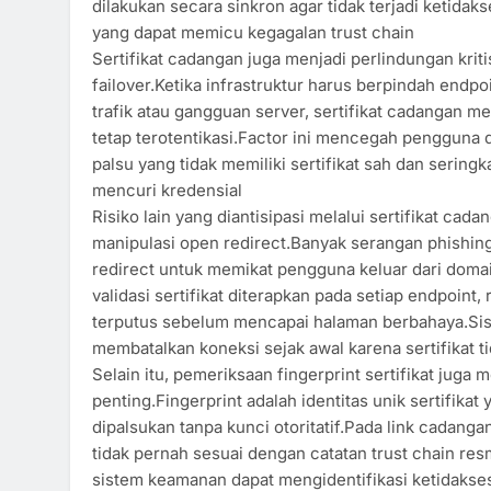
dilakukan secara sinkron agar tidak terjadi ketidak
yang dapat memicu kegagalan trust chain
Sertifikat cadangan juga menjadi perlindungan kriti
failover.Ketika infrastruktur harus berpindah endpo
trafik atau gangguan server, sertifikat cadangan m
tetap terotentikasi.Factor ini mencegah pengguna 
palsu yang tidak memiliki sertifikat sah dan seringk
mencuri kredensial
Risiko lain yang diantisipasi melalui sertifikat cada
manipulasi open redirect.Banyak serangan phishi
redirect untuk memikat pengguna keluar dari doma
validasi sertifikat diterapkan pada setiap endpoint, r
terputus sebelum mencapai halaman berbahaya.Si
membatalkan koneksi sejak awal karena sertifikat tid
Selain itu, pemeriksaan fingerprint sertifikat juga
penting.Fingerprint adalah identitas unik sertifikat 
dipalsukan tanpa kunci otoritatif.Pada link cadangan
tidak pernah sesuai dengan catatan trust chain re
sistem keamanan dapat mengidentifikasi ketidakses