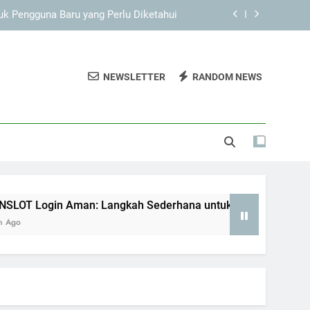
tuk Pengguna Baru yang Perlu Diketahui
Sederhana untuk Menghindari Kendala
 Langkah yang Lebih Efisien dan Aman
NEWSLETTER
RANDOM NEWS
ai Pusat Akses Akun yang Terstruktur
 Untuk Industri Fashion Dan Rumah Tangga.
tuk Pengguna Baru yang Perlu Diketahui
Sederhana untuk Menghindari Kendala
 Langkah yang Lebih Efisien dan Aman
 Aman: Langkah Sederhana untuk Menghindari Kendala