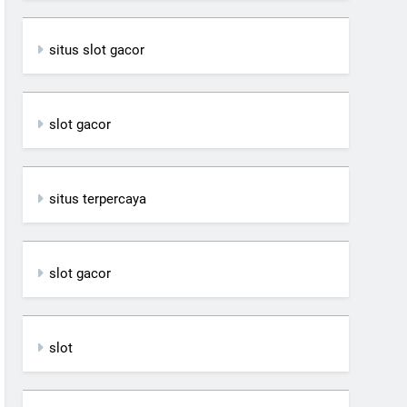
situs slot gacor
slot gacor
situs terpercaya
slot gacor
slot