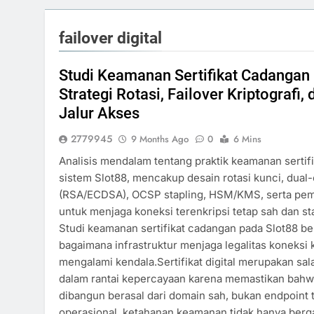
failover digital
Studi Keamanan Sertifikat Cadangan 
Strategi Rotasi, Failover Kriptografi
Jalur Akses
2779945
9 Months Ago
0
6 Mins
Analisis mendalam tentang praktik keamanan sertif
sistem Slot88, mencakup desain rotasi kunci, dual-
(RSA/ECDSA), OCSP stapling, HSM/KMS, serta pe
untuk menjaga koneksi terenkripsi tetap sah dan sta
Studi keamanan sertifikat cadangan pada Slot88 b
bagaimana infrastruktur menjaga legalitas koneksi k
mengalami kendala.Sertifikat digital merupakan sal
dalam rantai kepercayaan karena memastikan bahw
dibangun berasal dari domain sah, bukan endpoint t
operasional, ketahanan keamanan tidak hanya berga