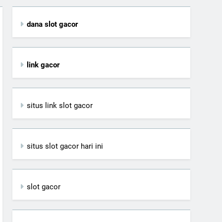
dana slot gacor
link gacor
situs link slot gacor
situs slot gacor hari ini
slot gacor