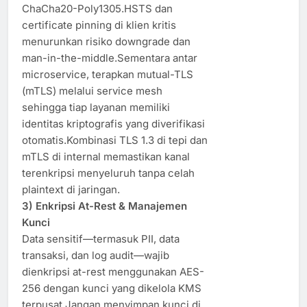
ChaCha20-Poly1305.HSTS dan
certificate pinning di klien kritis
menurunkan risiko downgrade dan
man-in-the-middle.Sementara antar
microservice, terapkan mutual-TLS
(mTLS) melalui service mesh
sehingga tiap layanan memiliki
identitas kriptografis yang diverifikasi
otomatis.Kombinasi TLS 1.3 di tepi dan
mTLS di internal memastikan kanal
terenkripsi menyeluruh tanpa celah
plaintext di jaringan.
3) Enkripsi At-Rest & Manajemen
Kunci
Data sensitif—termasuk PII, data
transaksi, dan log audit—wajib
dienkripsi at-rest menggunakan AES-
256 dengan kunci yang dikelola KMS
terpusat.Jangan menyimpan kunci di