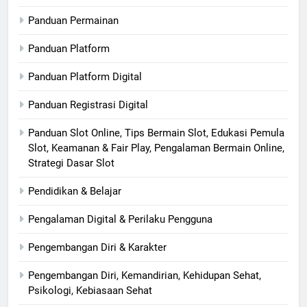
Panduan Permainan
Panduan Platform
Panduan Platform Digital
Panduan Registrasi Digital
Panduan Slot Online, Tips Bermain Slot, Edukasi Pemula
Slot, Keamanan & Fair Play, Pengalaman Bermain Online,
Strategi Dasar Slot
Pendidikan & Belajar
Pengalaman Digital & Perilaku Pengguna
Pengembangan Diri & Karakter
Pengembangan Diri, Kemandirian, Kehidupan Sehat,
Psikologi, Kebiasaan Sehat