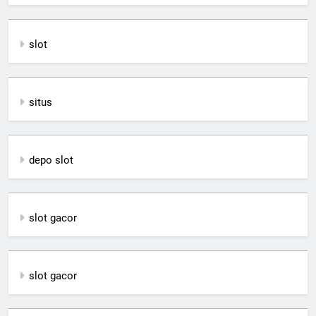
slot
situs
depo slot
slot gacor
slot gacor