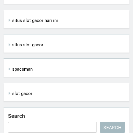
situs slot gacor hari ini
situs slot gacor
spaceman
slot gacor
Search
SEARCH