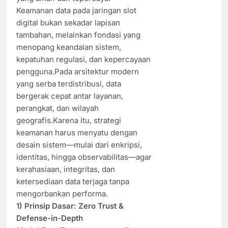
Keamanan data pada jaringan slot
digital bukan sekadar lapisan
tambahan, melainkan fondasi yang
menopang keandalan sistem,
kepatuhan regulasi, dan kepercayaan
pengguna.Pada arsitektur modern
yang serba terdistribusi, data
bergerak cepat antar layanan,
perangkat, dan wilayah
geografis.Karena itu, strategi
keamanan harus menyatu dengan
desain sistem—mulai dari enkripsi,
identitas, hingga observabilitas—agar
kerahasiaan, integritas, dan
ketersediaan data terjaga tanpa
mengorbankan performa.
1) Prinsip Dasar: Zero Trust &
Defense-in-Depth