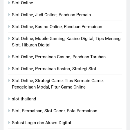
Slot Online
Slot Online, Judi Online, Panduan Pemain
Slot Online, Kasino Online, Panduan Permainan
Slot Online, Mobile Gaming, Kasino Digital, Tips Menang
Slot, Hiburan Digital
Slot Online, Permainan Casino, Panduan Taruhan
Slot Online, Permainan Kasino, Strategi Slot
Slot Online, Strategi Game, Tips Bermain Game,
Pengelolaan Modal, Fitur Game Online
slot thailand
Slot, Permainan, Slot Gacor, Pola Permainan
Solusi Login dan Akses Digital