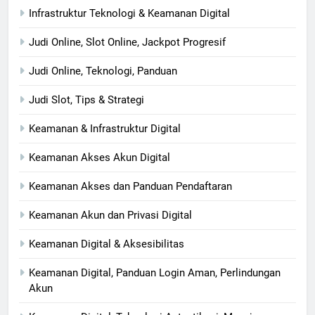
Infrastruktur Teknologi & Keamanan Digital
Judi Online, Slot Online, Jackpot Progresif
Judi Online, Teknologi, Panduan
Judi Slot, Tips & Strategi
Keamanan & Infrastruktur Digital
Keamanan Akses Akun Digital
Keamanan Akses dan Panduan Pendaftaran
Keamanan Akun dan Privasi Digital
Keamanan Digital & Aksesibilitas
Keamanan Digital, Panduan Login Aman, Perlindungan
Akun