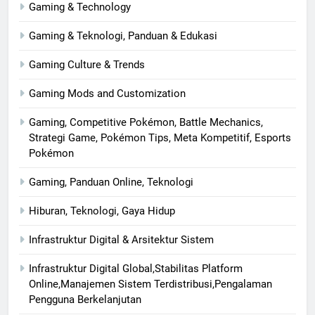
Gaming & Technology
Gaming & Teknologi, Panduan & Edukasi
Gaming Culture & Trends
Gaming Mods and Customization
Gaming, Competitive Pokémon, Battle Mechanics,
Strategi Game, Pokémon Tips, Meta Kompetitif, Esports
Pokémon
Gaming, Panduan Online, Teknologi
Hiburan, Teknologi, Gaya Hidup
Infrastruktur Digital & Arsitektur Sistem
Infrastruktur Digital Global,Stabilitas Platform
Online,Manajemen Sistem Terdistribusi,Pengalaman
Pengguna Berkelanjutan