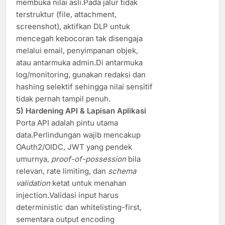
membuka nilai asli.Pada jalur tidak
terstruktur (file, attachment,
screenshot), aktifkan DLP untuk
mencegah kebocoran tak disengaja
melalui email, penyimpanan objek,
atau antarmuka admin.Di antarmuka
log/monitoring, gunakan redaksi dan
hashing selektif sehingga nilai sensitif
tidak pernah tampil penuh.
5) Hardening API & Lapisan Aplikasi
Porta API adalah pintu utama
data.Perlindungan wajib mencakup
OAuth2/OIDC, JWT yang pendek
umurnya,
proof-of-possession
bila
relevan, rate limiting, dan
schema
validation
ketat untuk menahan
injection.Validasi input harus
deterministic dan whitelisting-first,
sementara output encoding