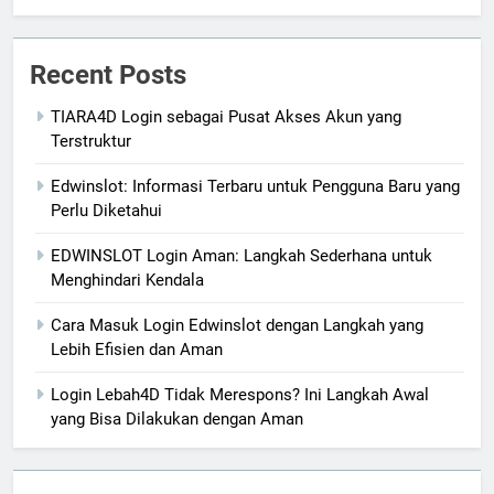
Recent Posts
TIARA4D Login sebagai Pusat Akses Akun yang
Terstruktur
Edwinslot: Informasi Terbaru untuk Pengguna Baru yang
Perlu Diketahui
EDWINSLOT Login Aman: Langkah Sederhana untuk
Menghindari Kendala
Cara Masuk Login Edwinslot dengan Langkah yang
Lebih Efisien dan Aman
Login Lebah4D Tidak Merespons? Ini Langkah Awal
yang Bisa Dilakukan dengan Aman