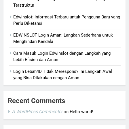
Terstruktur
Edwinslot: Informasi Terbaru untuk Pengguna Baru yang
Perlu Diketahui
EDWINSLOT Login Aman: Langkah Sederhana untuk
Menghindari Kendala
Cara Masuk Login Edwinslot dengan Langkah yang
Lebih Efisien dan Aman
Login Lebah4D Tidak Merespons? Ini Langkah Awal
yang Bisa Dilakukan dengan Aman
Recent Comments
A WordPress Commenter
on
Hello world!