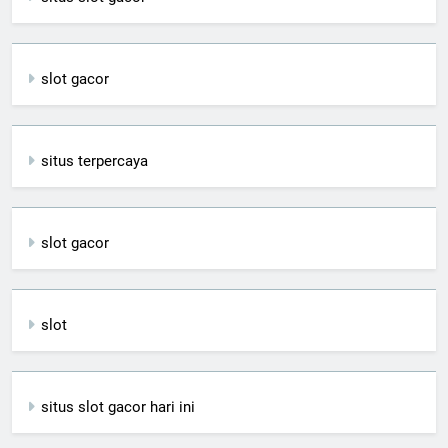
slot gacor
situs terpercaya
slot gacor
slot
situs slot gacor hari ini