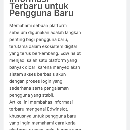
Terbaru untuk
Pengguna Baru
Memahami sebuah platform
sebelum digunakan adalah langkah
penting bagi pengguna baru,
terutama dalam ekosistem digital
yang terus berkembang.
Edwinslot
menjadi salah satu platform yang
banyak dicari karena menyediakan
sistem akses berbasis akun
dengan proses login yang
sederhana serta pengalaman
pengguna yang stabil.
Artikel ini membahas informasi
terbaru mengenai Edwinslot,
khususnya untuk pengguna baru
yang ingin memahami cara kerja
platform, proses login, hingga cara