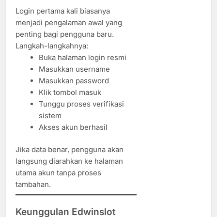
Login pertama kali biasanya
menjadi pengalaman awal yang
penting bagi pengguna baru.
Langkah-langkahnya:
Buka halaman login resmi
Masukkan username
Masukkan password
Klik tombol masuk
Tunggu proses verifikasi
sistem
Akses akun berhasil
Jika data benar, pengguna akan
langsung diarahkan ke halaman
utama akun tanpa proses
tambahan.
Keunggulan Edwinslot