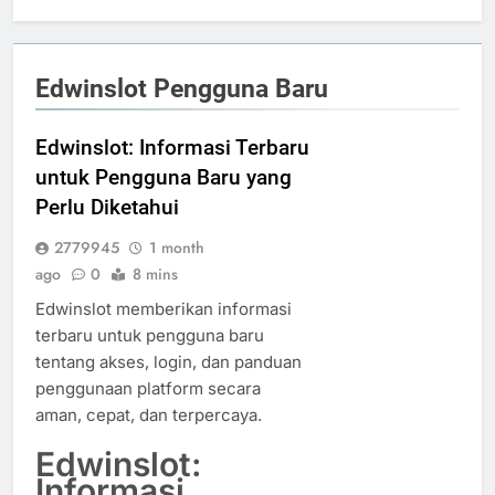
Edwinslot Pengguna Baru
Edwinslot: Informasi Terbaru
untuk Pengguna Baru yang
Perlu Diketahui
2779945
1 month
ago
0
8 mins
Edwinslot memberikan informasi
terbaru untuk pengguna baru
tentang akses, login, dan panduan
penggunaan platform secara
aman, cepat, dan terpercaya.
Edwinslot:
Informasi