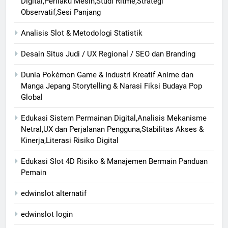
Digital,Perilaku Mesin,Studi Ritme,Strategi
Observatif,Sesi Panjang
Analisis Slot & Metodologi Statistik
Desain Situs Judi / UX Regional / SEO dan Branding
Dunia Pokémon Game & Industri Kreatif Anime dan
Manga Jepang Storytelling & Narasi Fiksi Budaya Pop
Global
Edukasi Sistem Permainan Digital,Analisis Mekanisme
Netral,UX dan Perjalanan Pengguna,Stabilitas Akses &
Kinerja,Literasi Risiko Digital
Edukasi Slot 4D Risiko & Manajemen Bermain Panduan
Pemain
edwinslot alternatif
edwinslot login