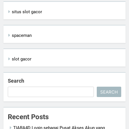
situs slot gacor
spaceman
slot gacor
Search
SEARCH
Recent Posts
TIARA4D Login sebagai Pusat Akses Akun yang