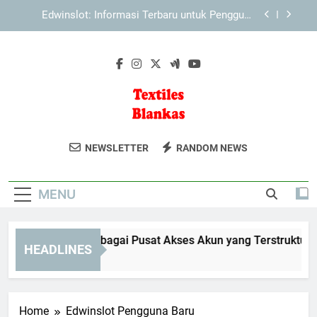
Skip
EDWINSLOT Login Aman: Langkah Sederhana
to
untuk Menghindari Kendala
content
Cara Masuk Login Edwinslot dengan Langkah
yang Lebih Efisien dan Aman
TIARA4D Login sebagai Pusat Akses Akun yang
Terstruktur
Edwinslot: Informasi Terbaru untuk Pengguna
Baru yang Perlu Diketahui
Textiles
Dapatkan Bahan Tekstil Berkualitas
EDWINSLOT Login Aman: Langkah Sederhana
NEWSLETTER
RANDOM NEWS
untuk Menghindari Kendala
Blankas
Tinggi Dari Textiles Blankas. Solusi
Cara Masuk Login Edwinslot dengan Langkah
Untuk Industri Fashion Dan Rumah
yang Lebih Efisien dan Aman
MENU
Tangga.
ARA4D Login sebagai Pusat Akses Akun yang Terstruktur
HEADLINES
Weeks Ago
Home
Edwinslot Pengguna Baru