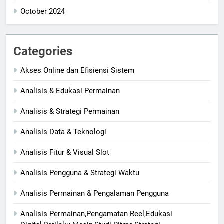
October 2024
Categories
Akses Online dan Efisiensi Sistem
Analisis & Edukasi Permainan
Analisis & Strategi Permainan
Analisis Data & Teknologi
Analisis Fitur & Visual Slot
Analisis Pengguna & Strategi Waktu
Analisis Permainan & Pengalaman Pengguna
Analisis Permainan,Pengamatan Reel,Edukasi