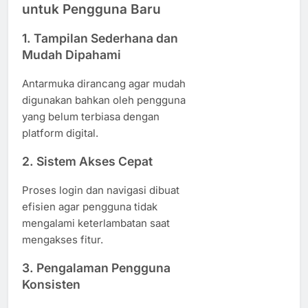
untuk Pengguna Baru
1. Tampilan Sederhana dan
Mudah Dipahami
Antarmuka dirancang agar mudah
digunakan bahkan oleh pengguna
yang belum terbiasa dengan
platform digital.
2. Sistem Akses Cepat
Proses login dan navigasi dibuat
efisien agar pengguna tidak
mengalami keterlambatan saat
mengakses fitur.
3. Pengalaman Pengguna
Konsisten