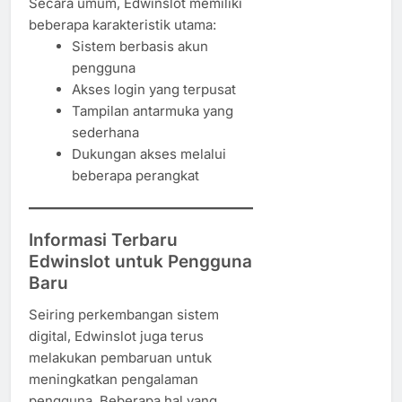
Secara umum, Edwinslot memiliki
beberapa karakteristik utama:
Sistem berbasis akun
pengguna
Akses login yang terpusat
Tampilan antarmuka yang
sederhana
Dukungan akses melalui
beberapa perangkat
Informasi Terbaru
Edwinslot untuk Pengguna
Baru
Seiring perkembangan sistem
digital, Edwinslot juga terus
melakukan pembaruan untuk
meningkatkan pengalaman
pengguna. Beberapa hal yang