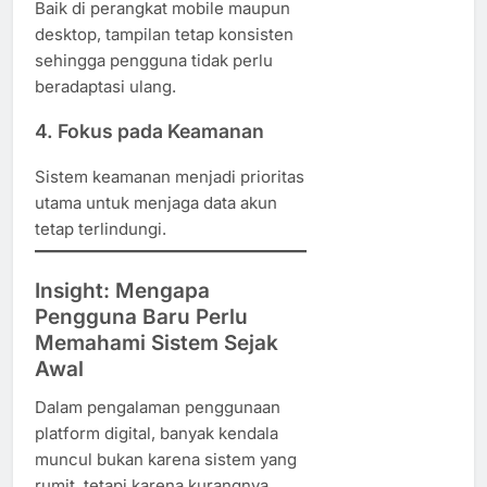
Baik di perangkat mobile maupun
desktop, tampilan tetap konsisten
sehingga pengguna tidak perlu
beradaptasi ulang.
4. Fokus pada Keamanan
Sistem keamanan menjadi prioritas
utama untuk menjaga data akun
tetap terlindungi.
Insight: Mengapa
Pengguna Baru Perlu
Memahami Sistem Sejak
Awal
Dalam pengalaman penggunaan
platform digital, banyak kendala
muncul bukan karena sistem yang
rumit, tetapi karena kurangnya