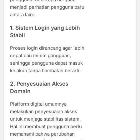
menjadi perhatian pengguna baru
antara lain:
1. Sistem Login yang Lebih
Stabil
Proses login dirancang agar lebih
cepat dan minim gangguan,
sehingga pengguna dapat masuk
ke akun tanpa hambatan berarti.
2. Penyesuaian Akses
Domain
Platform digital umumnya
melakukan penyesuaian akses
untuk menjaga stabilitas sistem.
Hal ini membuat pengguna perlu
memahami bahwa perubahan