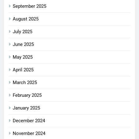
September 2025
August 2025
July 2025
June 2025
May 2025
April 2025
March 2025
February 2025
January 2025
December 2024
November 2024