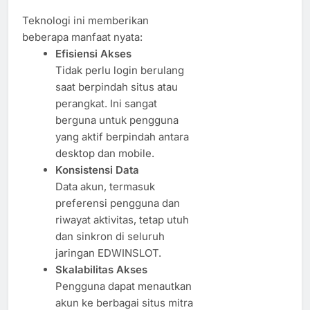
Teknologi ini memberikan
beberapa manfaat nyata:
Efisiensi Akses
Tidak perlu login berulang
saat berpindah situs atau
perangkat. Ini sangat
berguna untuk pengguna
yang aktif berpindah antara
desktop dan mobile.
Konsistensi Data
Data akun, termasuk
preferensi pengguna dan
riwayat aktivitas, tetap utuh
dan sinkron di seluruh
jaringan EDWINSLOT.
Skalabilitas Akses
Pengguna dapat menautkan
akun ke berbagai situs mitra