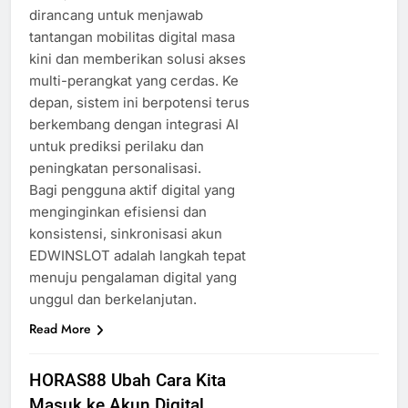
dirancang untuk menjawab
tantangan mobilitas digital masa
kini dan memberikan solusi akses
multi-perangkat yang cerdas. Ke
depan, sistem ini berpotensi terus
berkembang dengan integrasi AI
untuk prediksi perilaku dan
peningkatan personalisasi.
Bagi pengguna aktif digital yang
menginginkan efisiensi dan
konsistensi, sinkronisasi akun
EDWINSLOT adalah langkah tepat
menuju pengalaman digital yang
unggul dan berkelanjutan.
Read More
HORAS88 Ubah Cara Kita
Masuk ke Akun Digital