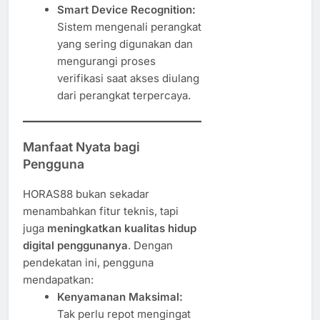
Smart Device Recognition:
Sistem mengenali perangkat
yang sering digunakan dan
mengurangi proses
verifikasi saat akses diulang
dari perangkat terpercaya.
Manfaat Nyata bagi
Pengguna
HORAS88 bukan sekadar
menambahkan fitur teknis, tapi
juga
meningkatkan kualitas hidup
digital penggunanya
. Dengan
pendekatan ini, pengguna
mendapatkan:
Kenyamanan Maksimal:
Tak perlu repot mengingat