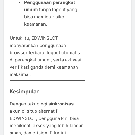
Penggunaan perangkat
umum
tanpa logout yang
bisa memicu risiko
keamanan.
Untuk itu, EDWINSLOT
menyarankan penggunaan
browser terbaru, logout otomatis
di perangkat umum, serta aktivasi
verifikasi ganda demi keamanan
maksimal.
Kesimpulan
Dengan teknologi
sinkronisasi
akun
di situs alternatif
EDWINSLOT, pengguna kini bisa
menikmati akses yang lebih lancar,
aman, dan efisien. Fitur ini