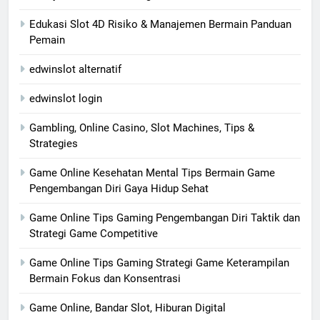
Edukasi Slot 4D Risiko & Manajemen Bermain Panduan
Pemain
edwinslot alternatif
edwinslot login
Gambling, Online Casino, Slot Machines, Tips &
Strategies
Game Online Kesehatan Mental Tips Bermain Game
Pengembangan Diri Gaya Hidup Sehat
Game Online Tips Gaming Pengembangan Diri Taktik dan
Strategi Game Competitive
Game Online Tips Gaming Strategi Game Keterampilan
Bermain Fokus dan Konsentrasi
Game Online, Bandar Slot, Hiburan Digital