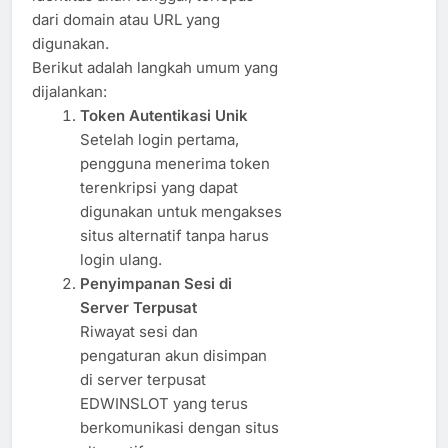
dari domain atau URL yang
digunakan.
Berikut adalah langkah umum yang
dijalankan:
Token Autentikasi Unik
Setelah login pertama,
pengguna menerima token
terenkripsi yang dapat
digunakan untuk mengakses
situs alternatif tanpa harus
login ulang.
Penyimpanan Sesi di
Server Terpusat
Riwayat sesi dan
pengaturan akun disimpan
di server terpusat
EDWINSLOT yang terus
berkomunikasi dengan situs