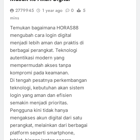
2779945
1 year ago
0
5
mins
Temukan bagaimana HORAS88
mengubah cara login digital
menjadi lebih aman dan praktis di
berbagai perangkat. Teknologi
autentikasi modern yang
mempermudah akses tanpa
kompromi pada keamanan.
Di tengah pesatnya perkembangan
teknologi, kebutuhan akan sistem
login yang aman dan efisien
semakin menjadi prioritas.
Pengguna kini tidak hanya
mengakses akun digital dari satu
perangkat, melainkan dari berbagai
platform seperti smartphone,