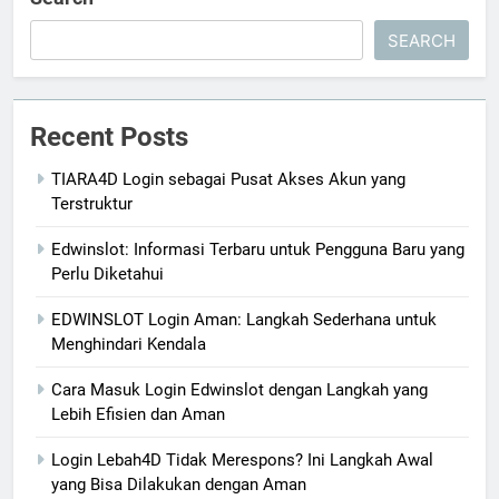
SEARCH
Recent Posts
TIARA4D Login sebagai Pusat Akses Akun yang
Terstruktur
Edwinslot: Informasi Terbaru untuk Pengguna Baru yang
Perlu Diketahui
EDWINSLOT Login Aman: Langkah Sederhana untuk
Menghindari Kendala
Cara Masuk Login Edwinslot dengan Langkah yang
Lebih Efisien dan Aman
Login Lebah4D Tidak Merespons? Ini Langkah Awal
yang Bisa Dilakukan dengan Aman