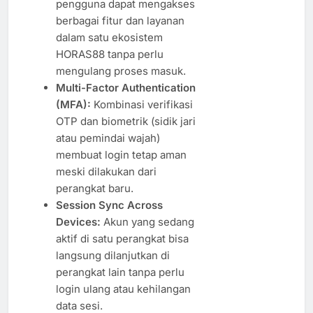
pengguna dapat mengakses
berbagai fitur dan layanan
dalam satu ekosistem
HORAS88 tanpa perlu
mengulang proses masuk.
Multi-Factor Authentication
(MFA):
Kombinasi verifikasi
OTP dan biometrik (sidik jari
atau pemindai wajah)
membuat login tetap aman
meski dilakukan dari
perangkat baru.
Session Sync Across
Devices:
Akun yang sedang
aktif di satu perangkat bisa
langsung dilanjutkan di
perangkat lain tanpa perlu
login ulang atau kehilangan
data sesi.