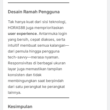
Desain Ramah Pengguna
Tak hanya kuat dari sisi teknologi,
HORAS88 juga memprioritaskan
user experience
. Antarmuka login
yang bersih, cepat diakses, serta
intuitif membuat semua kalangan—
dari pemula hingga pengguna
tech-savvy—merasa nyaman.
Responsivitas di berbagai ukuran
layar juga memastikan tampilan
konsisten dan tidak
membingungkan saat berpindah
dari satu perangkat ke perangkat
lainnya.
Kesimpulan