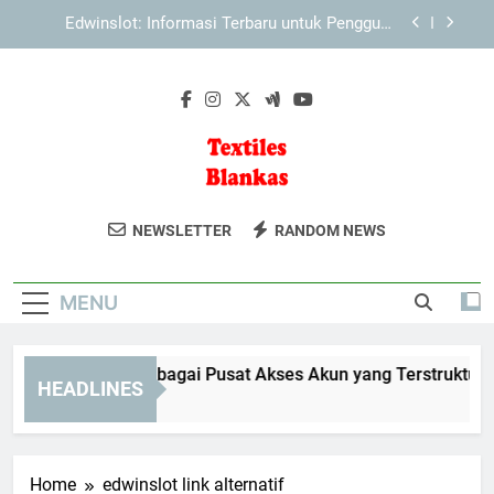
Skip
EDWINSLOT Login Aman: Langkah Sederhana
to
untuk Menghindari Kendala
content
Cara Masuk Login Edwinslot dengan Langkah
yang Lebih Efisien dan Aman
TIARA4D Login sebagai Pusat Akses Akun yang
Terstruktur
Edwinslot: Informasi Terbaru untuk Pengguna
Baru yang Perlu Diketahui
Textiles
Dapatkan Bahan Tekstil Berkualitas
EDWINSLOT Login Aman: Langkah Sederhana
NEWSLETTER
RANDOM NEWS
untuk Menghindari Kendala
Blankas
Tinggi Dari Textiles Blankas. Solusi
Cara Masuk Login Edwinslot dengan Langkah
Untuk Industri Fashion Dan Rumah
yang Lebih Efisien dan Aman
MENU
Tangga.
ARA4D Login sebagai Pusat Akses Akun yang Terstruktur
HEADLINES
Weeks Ago
Home
edwinslot link alternatif