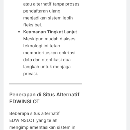
atau alternatif tanpa proses
pendaftaran ulang,
menjadikan sistem lebih
fleksibel.
Keamanan Tingkat Lanjut
Meskipun mudah diakses,
teknologi ini tetap
memprioritaskan enkripsi
data dan otentikasi dua
langkah untuk menjaga
privasi.
Penerapan di Situs Alternatif
EDWINSLOT
Beberapa situs alternatif
EDWINSLOT yang telah
mengimplementasikan sistem ini