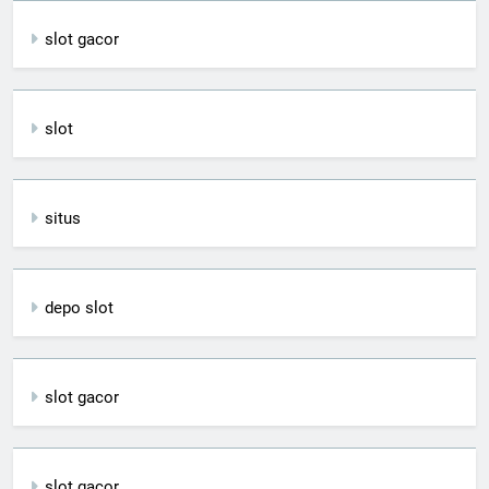
slot gacor
slot
situs
depo slot
slot gacor
slot gacor