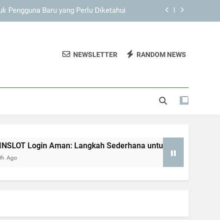
tuk Pengguna Baru yang Perlu Diketahui
Sederhana untuk Menghindari Kendala
 Langkah yang Lebih Efisien dan Aman
NEWSLETTER
RANDOM NEWS
ai Pusat Akses Akun yang Terstruktur
 Untuk Industri Fashion Dan Rumah Tangga.
tuk Pengguna Baru yang Perlu Diketahui
Sederhana untuk Menghindari Kendala
 Langkah yang Lebih Efisien dan Aman
 Aman: Langkah Sederhana untuk Menghindari Kendala