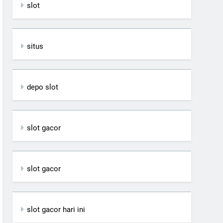
slot
situs
depo slot
slot gacor
slot gacor
slot gacor hari ini