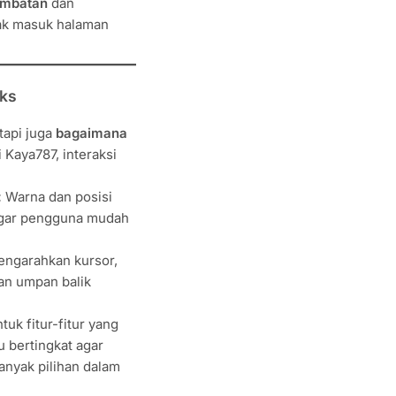
ambatan
dan
jak masuk halaman
eks
etapi juga
bagaimana
i Kaya787, interaksi
:
Warna dan posisi
agar pengguna mudah
ngarahkan kursor,
an umpan balik
tuk fitur-fitur yang
 bertingkat agar
nyak pilihan dalam