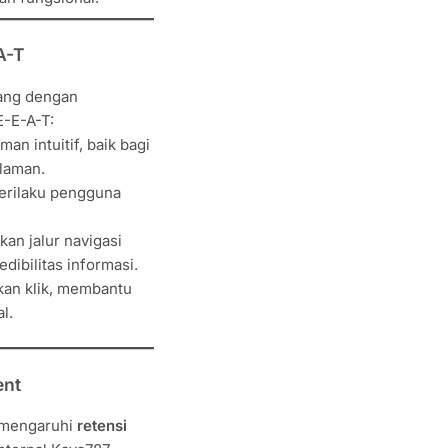
A-T
cang dengan
E-E-A-T:
n intuitif, baik bagi
laman.
perilaku pengguna
an jalur navigasi
ibilitas informasi.
kan klik, membantu
l.
ent
memengaruhi
retensi