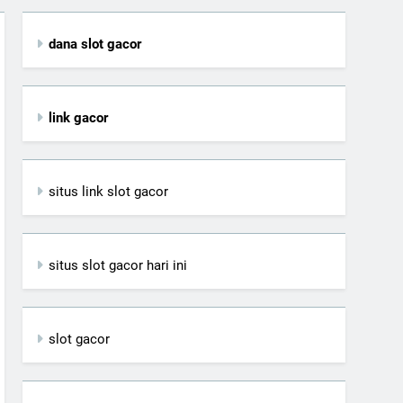
dana slot gacor
link gacor
situs link slot gacor
situs slot gacor hari ini
slot gacor