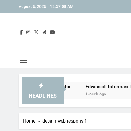
Skip
August 6, 2026
12:57:09 AM
to
content
Tex
Dapatkan B
kun yang Terstruktur
Edwinslot: Informasi Terbaru unt
1 Month Ago
HEADLINES
Home
desain web responsif