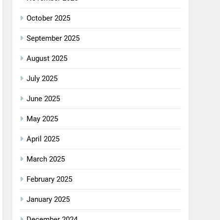
October 2025
September 2025
August 2025
July 2025
June 2025
May 2025
April 2025
March 2025
February 2025
January 2025
December 2024