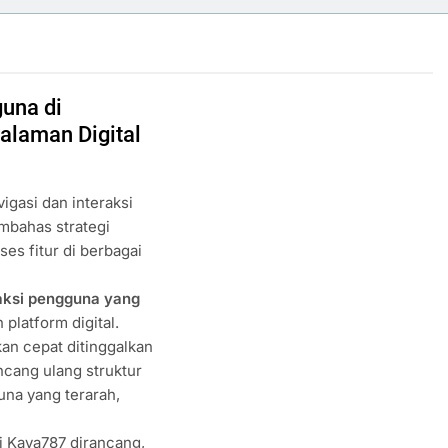
guna di
alaman Digital
igasi dan interaksi
embahas strategi
kses fitur di berbagai
raksi pengguna yang
latform digital.
an cepat ditinggalkan
cang ulang struktur
na yang terarah,
i Kaya787 dirancang,