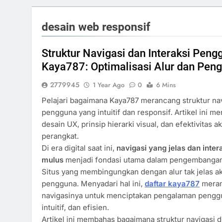
desain web responsif
Struktur Navigasi dan Interaksi Peng
Kaya787: Optimalisasi Alur dan Peng
2779945
1 Year Ago
0
6 Mins
Pelajari bagaimana Kaya787 merancang struktur nav
pengguna yang intuitif dan responsif. Artikel ini m
desain UX, prinsip hierarki visual, dan efektivitas a
perangkat.
Di era digital saat ini,
navigasi yang jelas dan inte
mulus
menjadi fondasi utama dalam pengembangan p
Situs yang membingungkan dengan alur tak jelas ak
pengguna. Menyadari hal ini,
daftar kaya787
meran
navigasinya untuk menciptakan pengalaman penggu
intuitif, dan efisien.
Artikel ini membahas bagaimana struktur navigasi d