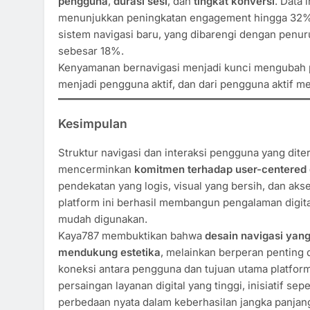
pengguna
,
durasi sesi
, dan
tingkat konversi
. Data 
menunjukkan peningkatan engagement hingga 32%
sistem navigasi baru, yang dibarengi dengan penu
sebesar 18%.
Kenyamanan bernavigasi menjadi kunci mengubah 
menjadi pengguna aktif, dan dari pengguna aktif men
Kesimpulan
Struktur navigasi dan interaksi pengguna yang dite
mencerminkan
komitmen terhadap user-centered 
pendekatan yang logis, visual yang bersih, dan akses
platform ini berhasil membangun pengalaman digita
mudah digunakan.
Kaya787 membuktikan bahwa
desain navigasi yang
mendukung estetika
, melainkan berperan penting
koneksi antara pengguna dan tujuan utama platform
persaingan layanan digital yang tinggi, inisiatif sep
perbedaan nyata dalam keberhasilan jangka panjan