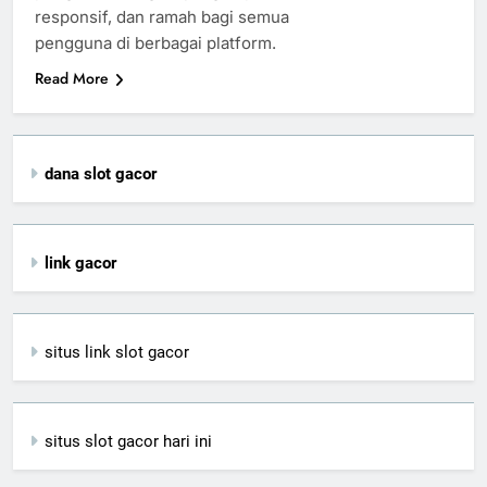
responsif, dan ramah bagi semua
pengguna di berbagai platform.
Read More
dana slot gacor
link gacor
situs link slot gacor
situs slot gacor hari ini