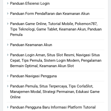
Panduan Efisiensi Login
Panduan Form Pendaftaran dan Keamanan Akun
Panduan Game Online, Tutorial Mobile, Pokemon787,
Tips Teknologi, Game Tablet, Keamanan Akun, Panduan
Pemula
Panduan Keamanan Akun
Panduan Login Aman, Situs Slot Resmi, Navigasi Situs
Cepat, Tips Pemula, Sistem Login Modern, Pengalaman
Bermain Optimal, Keamanan Akun Slot
Panduan Navigasi Pengguna
Panduan Pemula, Situs Terpercaya, Tips CorlaSlot,
Manajemen Modal, Strategi Permainan, Edukasi Game
Online
Panduan Pengguna Baru Informasi Platform Tutorial