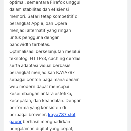
optimal, sementara Firefox unggul
dalam stabilitas dan efisiensi
memori. Safari tetap kompetitif di
perangkat Apple, dan Opera
menjadi alternatif yang ringan
untuk pengguna dengan
bandwidth terbatas.
Optimalisasi berkelanjutan melalui
teknologi HTTP/3, caching cerdas,
serta adaptasi visual berbasis
perangkat menjadikan KAYA787
sebagai contoh bagaimana desain
web modern dapat mencapai
keseimbangan antara estetika,
kecepatan, dan keandalan. Dengan
performa yang konsisten di
berbagai browser,
kaya787 slot
gacor
berhasil menghadirkan
pengalaman digital yang cepat,