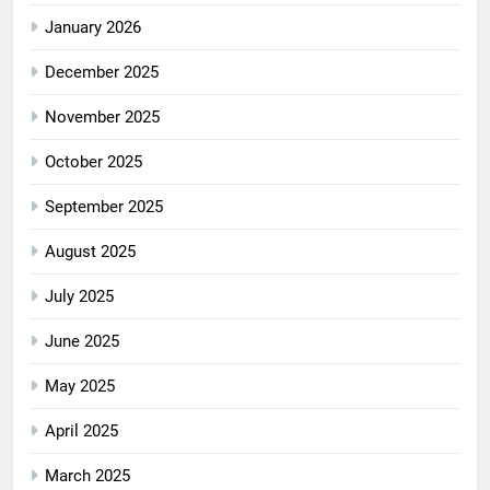
January 2026
December 2025
November 2025
October 2025
September 2025
August 2025
July 2025
June 2025
May 2025
April 2025
March 2025