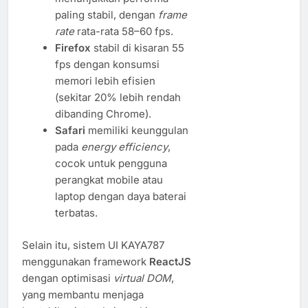
paling stabil, dengan
frame
rate
rata-rata 58–60 fps.
Firefox
stabil di kisaran 55
fps dengan konsumsi
memori lebih efisien
(sekitar 20% lebih rendah
dibanding Chrome).
Safari
memiliki keunggulan
pada
energy efficiency
,
cocok untuk pengguna
perangkat mobile atau
laptop dengan daya baterai
terbatas.
Selain itu, sistem UI KAYA787
menggunakan framework
ReactJS
dengan optimisasi
virtual DOM
,
yang membantu menjaga