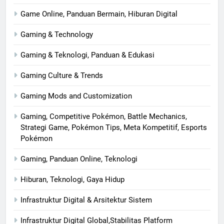
Game Online, Panduan Bermain, Hiburan Digital
Gaming & Technology
Gaming & Teknologi, Panduan & Edukasi
Gaming Culture & Trends
Gaming Mods and Customization
Gaming, Competitive Pokémon, Battle Mechanics,
Strategi Game, Pokémon Tips, Meta Kompetitif, Esports
Pokémon
Gaming, Panduan Online, Teknologi
Hiburan, Teknologi, Gaya Hidup
Infrastruktur Digital & Arsitektur Sistem
Infrastruktur Digital Global,Stabilitas Platform