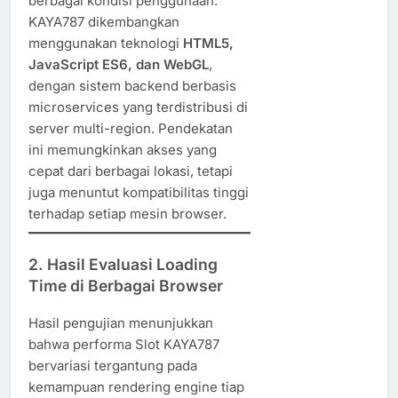
berbagai kondisi penggunaan.
KAYA787 dikembangkan
menggunakan teknologi
HTML5,
JavaScript ES6, dan WebGL
,
dengan sistem backend berbasis
microservices yang terdistribusi di
server multi-region. Pendekatan
ini memungkinkan akses yang
cepat dari berbagai lokasi, tetapi
juga menuntut kompatibilitas tinggi
terhadap setiap mesin browser.
2. Hasil Evaluasi Loading
Time di Berbagai Browser
Hasil pengujian menunjukkan
bahwa performa Slot KAYA787
bervariasi tergantung pada
kemampuan rendering engine tiap