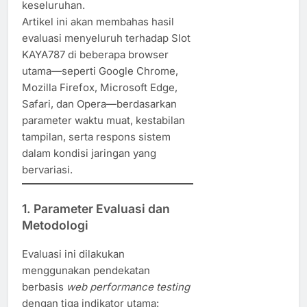
keseluruhan.
Artikel ini akan membahas hasil
evaluasi menyeluruh terhadap Slot
KAYA787 di beberapa browser
utama—seperti Google Chrome,
Mozilla Firefox, Microsoft Edge,
Safari, dan Opera—berdasarkan
parameter waktu muat, kestabilan
tampilan, serta respons sistem
dalam kondisi jaringan yang
bervariasi.
1. Parameter Evaluasi dan
Metodologi
Evaluasi ini dilakukan
menggunakan pendekatan
berbasis
web performance testing
dengan tiga indikator utama: