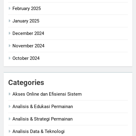
February 2025
January 2025
December 2024
November 2024
October 2024
Categories
Akses Online dan Efisiensi Sistem
Analisis & Edukasi Permainan
Analisis & Strategi Permainan
Analisis Data & Teknologi