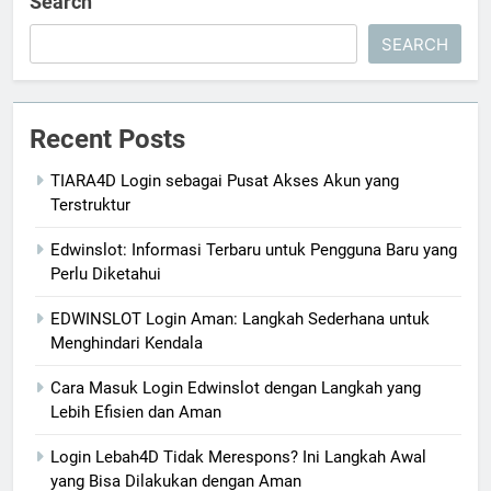
Search
SEARCH
Recent Posts
TIARA4D Login sebagai Pusat Akses Akun yang
Terstruktur
Edwinslot: Informasi Terbaru untuk Pengguna Baru yang
Perlu Diketahui
EDWINSLOT Login Aman: Langkah Sederhana untuk
Menghindari Kendala
Cara Masuk Login Edwinslot dengan Langkah yang
Lebih Efisien dan Aman
Login Lebah4D Tidak Merespons? Ini Langkah Awal
yang Bisa Dilakukan dengan Aman