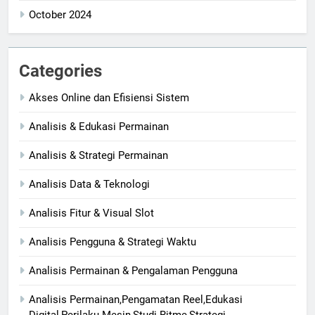
October 2024
Categories
Akses Online dan Efisiensi Sistem
Analisis & Edukasi Permainan
Analisis & Strategi Permainan
Analisis Data & Teknologi
Analisis Fitur & Visual Slot
Analisis Pengguna & Strategi Waktu
Analisis Permainan & Pengalaman Pengguna
Analisis Permainan,Pengamatan Reel,Edukasi