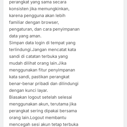
perangkat yang sama secara
konsisten jika memungkinkan,
karena pengguna akan lebih
familiar dengan browser,
pengaturan, dan cara penyimpanan
data yang aman.
Simpan data login di tempat yang
terlindungi.Jangan mencatat kata
sandi di catatan terbuka yang
mudah dilihat orang lain.Jika
menggunakan fitur penyimpanan
kata sandi, pastikan perangkat
benar-benar pribadi dan dilindungi
dengan kunci layar.
Biasakan logout setelah selesai
menggunakan akun, terutama jika
perangkat sering dipakai bersama
orang lain.Logout membantu
mencegah sesi akun tetap terbuka