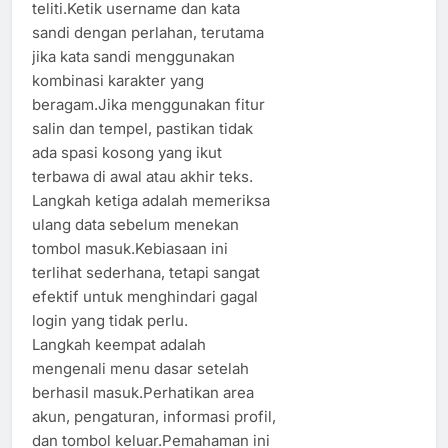
teliti.Ketik username dan kata
sandi dengan perlahan, terutama
jika kata sandi menggunakan
kombinasi karakter yang
beragam.Jika menggunakan fitur
salin dan tempel, pastikan tidak
ada spasi kosong yang ikut
terbawa di awal atau akhir teks.
Langkah ketiga adalah memeriksa
ulang data sebelum menekan
tombol masuk.Kebiasaan ini
terlihat sederhana, tetapi sangat
efektif untuk menghindari gagal
login yang tidak perlu.
Langkah keempat adalah
mengenali menu dasar setelah
berhasil masuk.Perhatikan area
akun, pengaturan, informasi profil,
dan tombol keluar.Pemahaman ini