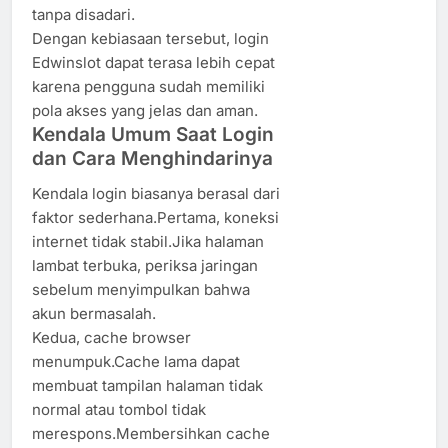
tanpa disadari.
Dengan kebiasaan tersebut, login
Edwinslot dapat terasa lebih cepat
karena pengguna sudah memiliki
pola akses yang jelas dan aman.
Kendala Umum Saat Login
dan Cara Menghindarinya
Kendala login biasanya berasal dari
faktor sederhana.Pertama, koneksi
internet tidak stabil.Jika halaman
lambat terbuka, periksa jaringan
sebelum menyimpulkan bahwa
akun bermasalah.
Kedua, cache browser
menumpuk.Cache lama dapat
membuat tampilan halaman tidak
normal atau tombol tidak
merespons.Membersihkan cache