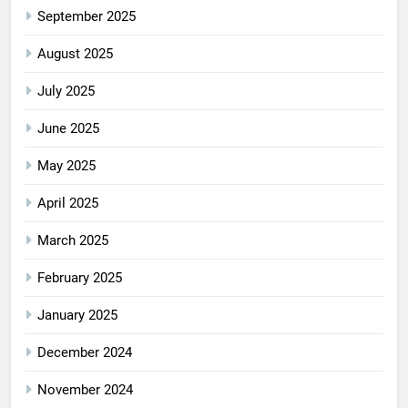
September 2025
August 2025
July 2025
June 2025
May 2025
April 2025
March 2025
February 2025
January 2025
December 2024
November 2024