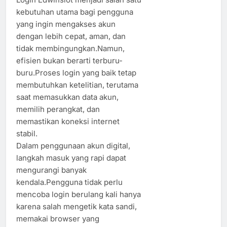
kebutuhan utama bagi pengguna
yang ingin mengakses akun
dengan lebih cepat, aman, dan
tidak membingungkan.Namun,
efisien bukan berarti terburu-
buru.Proses login yang baik tetap
membutuhkan ketelitian, terutama
saat memasukkan data akun,
memilih perangkat, dan
memastikan koneksi internet
stabil.
Dalam penggunaan akun digital,
langkah masuk yang rapi dapat
mengurangi banyak
kendala.Pengguna tidak perlu
mencoba login berulang kali hanya
karena salah mengetik kata sandi,
memakai browser yang