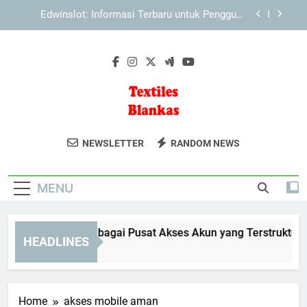
Skip
EDWINSLOT Login Aman: Langkah Sederhana
to
untuk Menghindari Kendala
content
Cara Masuk Login Edwinslot dengan Langkah
yang Lebih Efisien dan Aman
TIARA4D Login sebagai Pusat Akses Akun yang
Terstruktur
Edwinslot: Informasi Terbaru untuk Pengguna
Baru yang Perlu Diketahui
Textiles
Dapatkan Bahan Tekstil Berkualitas
EDWINSLOT Login Aman: Langkah Sederhana
NEWSLETTER
RANDOM NEWS
untuk Menghindari Kendala
Blankas
Tinggi Dari Textiles Blankas. Solusi
Cara Masuk Login Edwinslot dengan Langkah
Untuk Industri Fashion Dan Rumah
yang Lebih Efisien dan Aman
MENU
Tangga.
ARA4D Login sebagai Pusat Akses Akun yang Terstruktur
HEADLINES
Month Ago
Home
akses mobile aman