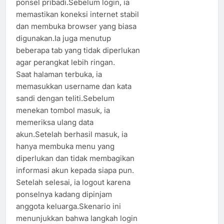
ponsel pribadi.Sebelum login, ia
memastikan koneksi internet stabil
dan membuka browser yang biasa
digunakan.Ia juga menutup
beberapa tab yang tidak diperlukan
agar perangkat lebih ringan.
Saat halaman terbuka, ia
memasukkan username dan kata
sandi dengan teliti.Sebelum
menekan tombol masuk, ia
memeriksa ulang data
akun.Setelah berhasil masuk, ia
hanya membuka menu yang
diperlukan dan tidak membagikan
informasi akun kepada siapa pun.
Setelah selesai, ia logout karena
ponselnya kadang dipinjam
anggota keluarga.Skenario ini
menunjukkan bahwa langkah login