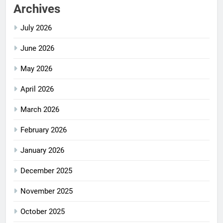
Archives
July 2026
June 2026
May 2026
April 2026
March 2026
February 2026
January 2026
December 2025
November 2025
October 2025