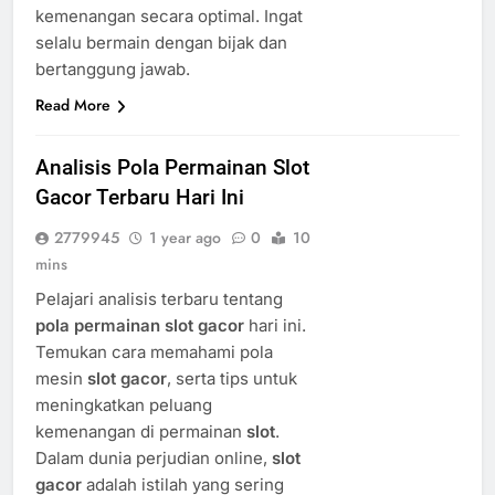
kemenangan secara optimal. Ingat
selalu bermain dengan bijak dan
bertanggung jawab.
Read More
Analisis Pola Permainan Slot
Gacor Terbaru Hari Ini
2779945
1 year ago
0
10
mins
Pelajari analisis terbaru tentang
pola permainan slot gacor
hari ini.
Temukan cara memahami pola
mesin
slot gacor
, serta tips untuk
meningkatkan peluang
kemenangan di permainan
slot
.
Dalam dunia perjudian online,
slot
gacor
adalah istilah yang sering