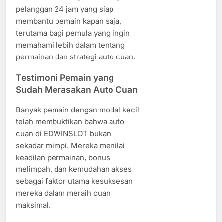
pelanggan 24 jam yang siap
membantu pemain kapan saja,
terutama bagi pemula yang ingin
memahami lebih dalam tentang
permainan dan strategi auto cuan.
Testimoni Pemain yang
Sudah Merasakan Auto Cuan
Banyak pemain dengan modal kecil
telah membuktikan bahwa auto
cuan di EDWINSLOT bukan
sekadar mimpi. Mereka menilai
keadilan permainan, bonus
melimpah, dan kemudahan akses
sebagai faktor utama kesuksesan
mereka dalam meraih cuan
maksimal.