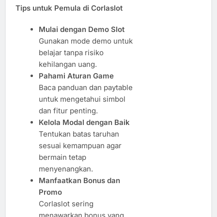
Tips untuk Pemula di Corlaslot
Mulai dengan Demo Slot
Gunakan mode demo untuk
belajar tanpa risiko
kehilangan uang.
Pahami Aturan Game
Baca panduan dan paytable
untuk mengetahui simbol
dan fitur penting.
Kelola Modal dengan Baik
Tentukan batas taruhan
sesuai kemampuan agar
bermain tetap
menyenangkan.
Manfaatkan Bonus dan
Promo
Corlaslot sering
menawarkan bonus yang