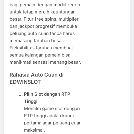
bagi pemain dengan modal receh
untuk tetap meraih keuntungan
besar. Fitur free spins, multiplier,
dan jackpot progresif membuka
peluang auto cuan tanpa harus
memasang taruhan besar.
Fleksibilitas taruhan membuat
semua kalangan pemain bisa
menikmati sensasi menang besar.
Rahasia Auto Cuan di
EDWINSLOT
Pilih Slot dengan RTP
Tinggi
Memilih game slot dengan
RTP tinggi adalah kunci
pertama agar peluang cuan
maksimal.