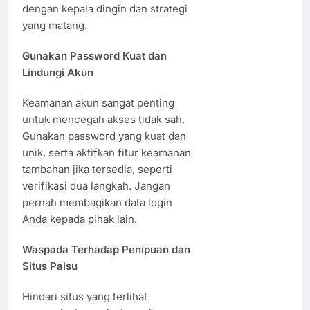
dengan kepala dingin dan strategi
yang matang.
Gunakan Password Kuat dan
Lindungi Akun
Keamanan akun sangat penting
untuk mencegah akses tidak sah.
Gunakan password yang kuat dan
unik, serta aktifkan fitur keamanan
tambahan jika tersedia, seperti
verifikasi dua langkah. Jangan
pernah membagikan data login
Anda kepada pihak lain.
Waspada Terhadap Penipuan dan
Situs Palsu
Hindari situs yang terlihat