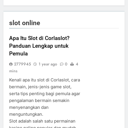
slot online
Apa Itu Slot di Corlaslot?
Panduan Lengkap untuk
Pemula
2779945
1 year ago
0
4
mins
Kenali apa itu slot di Corlaslot, cara
bermain, jenis-jenis game slot,
serta tips penting bagi pemula agar
pengalaman bermain semakin
menyenangkan dan
menguntungkan.
Slot adalah salah satu permainan
kasino paling populer dan mudah