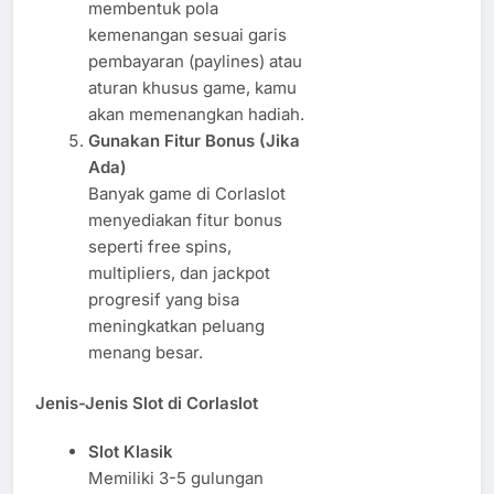
membentuk pola
kemenangan sesuai garis
pembayaran (paylines) atau
aturan khusus game, kamu
akan memenangkan hadiah.
Gunakan Fitur Bonus (Jika
Ada)
Banyak game di Corlaslot
menyediakan fitur bonus
seperti free spins,
multipliers, dan jackpot
progresif yang bisa
meningkatkan peluang
menang besar.
Jenis-Jenis Slot di Corlaslot
Slot Klasik
Memiliki 3-5 gulungan