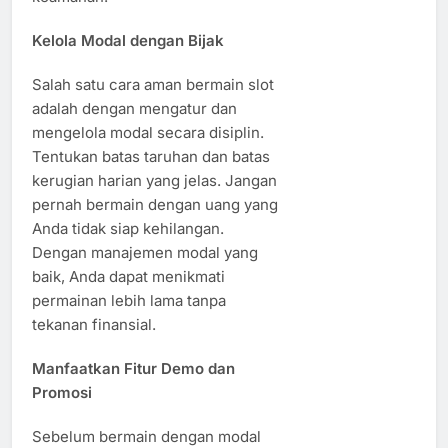
Kelola Modal dengan Bijak
Salah satu cara aman bermain slot
adalah dengan mengatur dan
mengelola modal secara disiplin.
Tentukan batas taruhan dan batas
kerugian harian yang jelas. Jangan
pernah bermain dengan uang yang
Anda tidak siap kehilangan.
Dengan manajemen modal yang
baik, Anda dapat menikmati
permainan lebih lama tanpa
tekanan finansial.
Manfaatkan Fitur Demo dan
Promosi
Sebelum bermain dengan modal