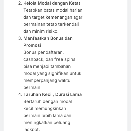
Kelola Modal dengan Ketat
Tetapkan batas modal harian
dan target kemenangan agar
permainan tetap terkendali
dan minim risiko.
Manfaatkan Bonus dan
Promosi
Bonus pendaftaran,
cashback, dan free spins
bisa menjadi tambahan
modal yang signifikan untuk
memperpanjang waktu
bermain.
Taruhan Kecil, Durasi Lama
Bertaruh dengan modal
kecil memungkinkan
bermain lebih lama dan
meningkatkan peluang
jackpot.