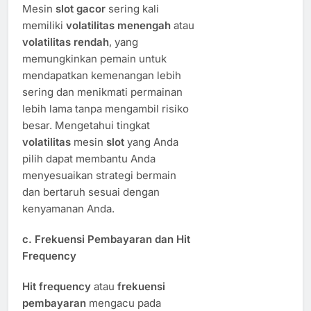
Mesin
slot gacor
sering kali
memiliki
volatilitas menengah
atau
volatilitas rendah
, yang
memungkinkan pemain untuk
mendapatkan kemenangan lebih
sering dan menikmati permainan
lebih lama tanpa mengambil risiko
besar. Mengetahui tingkat
volatilitas
mesin
slot
yang Anda
pilih dapat membantu Anda
menyesuaikan strategi bermain
dan bertaruh sesuai dengan
kenyamanan Anda.
c.
Frekuensi Pembayaran dan Hit
Frequency
Hit frequency
atau
frekuensi
pembayaran
mengacu pada