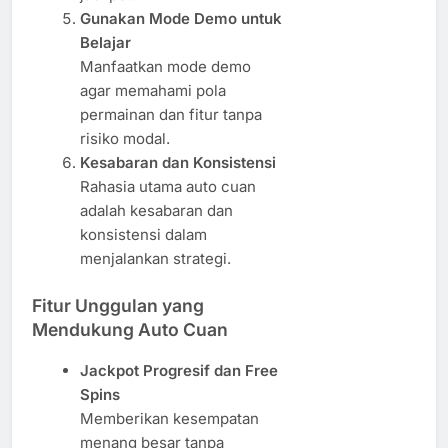
Gunakan Mode Demo untuk
Belajar
Manfaatkan mode demo
agar memahami pola
permainan dan fitur tanpa
risiko modal.
Kesabaran dan Konsistensi
Rahasia utama auto cuan
adalah kesabaran dan
konsistensi dalam
menjalankan strategi.
Fitur Unggulan yang
Mendukung Auto Cuan
Jackpot Progresif dan Free
Spins
Memberikan kesempatan
menang besar tanpa