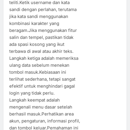
teliti.Ketik username dan kata
sandi dengan perlahan, terutama
jika kata sandi menggunakan
kombinasi karakter yang
beragam.Jika menggunakan fitur
salin dan tempel, pastikan tidak
ada spasi kosong yang ikut
terbawa di awal atau akhir teks.
Langkah ketiga adalah memeriksa
ulang data sebelum menekan
tombol masuk.Kebiasaan ini
terlihat sederhana, tetapi sangat
efektif untuk menghindari gagal
login yang tidak perlu.
Langkah keempat adalah
mengenali menu dasar setelah
berhasil masuk.Perhatikan area
akun, pengaturan, informasi profil,
dan tombol keluar.Pemahaman ini