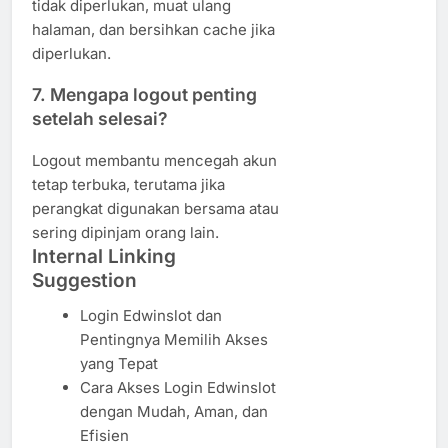
tidak diperlukan, muat ulang
halaman, dan bersihkan cache jika
diperlukan.
7. Mengapa logout penting
setelah selesai?
Logout membantu mencegah akun
tetap terbuka, terutama jika
perangkat digunakan bersama atau
sering dipinjam orang lain.
Internal Linking
Suggestion
Login Edwinslot dan
Pentingnya Memilih Akses
yang Tepat
Cara Akses Login Edwinslot
dengan Mudah, Aman, dan
Efisien