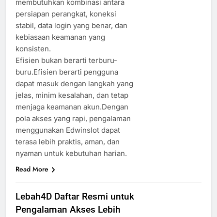
membutuhkan kombinasi antara
persiapan perangkat, koneksi
stabil, data login yang benar, dan
kebiasaan keamanan yang
konsisten.
Efisien bukan berarti terburu-
buru.Efisien berarti pengguna
dapat masuk dengan langkah yang
jelas, minim kesalahan, dan tetap
menjaga keamanan akun.Dengan
pola akses yang rapi, pengalaman
menggunakan Edwinslot dapat
terasa lebih praktis, aman, dan
nyaman untuk kebutuhan harian.
Read More
Lebah4D Daftar Resmi untuk
Pengalaman Akses Lebih