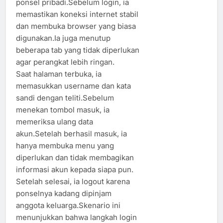
ponsel pribadi.Sebelum login, ia
memastikan koneksi internet stabil
dan membuka browser yang biasa
digunakan.Ia juga menutup
beberapa tab yang tidak diperlukan
agar perangkat lebih ringan.
Saat halaman terbuka, ia
memasukkan username dan kata
sandi dengan teliti.Sebelum
menekan tombol masuk, ia
memeriksa ulang data
akun.Setelah berhasil masuk, ia
hanya membuka menu yang
diperlukan dan tidak membagikan
informasi akun kepada siapa pun.
Setelah selesai, ia logout karena
ponselnya kadang dipinjam
anggota keluarga.Skenario ini
menunjukkan bahwa langkah login