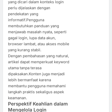
yang dicari dalam konteks login
perlu dijelaskan dengan
pendekatan yang
informatif.Pengguna
membutuhkan panduan yang
menjawab masalah nyata, seperti
gagal login, lupa data akun,
browser lambat, atau akses mobile
yang kurang stabil.
Dengan pembahasan yang natural,
artikel dapat memperkuat keyword
utama tanpa terasa
dipaksakan.Konten juga menjadi
lebih bermanfaat karena
membantu pengguna memahami
langkah praktis sekaligus aspek
keamanan.
Perspektif Keahlian dalam
Mengelola Login