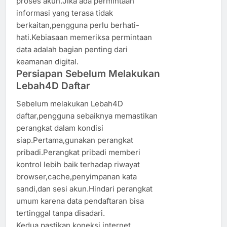
proses akun.Jika ada permintaan
informasi yang terasa tidak
berkaitan,pengguna perlu berhati-
hati.Kebiasaan memeriksa permintaan
data adalah bagian penting dari
keamanan digital.
Persiapan Sebelum Melakukan
Lebah4D Daftar
Sebelum melakukan Lebah4D
daftar,pengguna sebaiknya memastikan
perangkat dalam kondisi
siap.Pertama,gunakan perangkat
pribadi.Perangkat pribadi memberi
kontrol lebih baik terhadap riwayat
browser,cache,penyimpanan kata
sandi,dan sesi akun.Hindari perangkat
umum karena data pendaftaran bisa
tertinggal tanpa disadari.
Kedua,pastikan koneksi internet