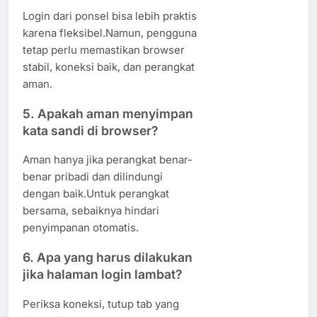
Login dari ponsel bisa lebih praktis
karena fleksibel.Namun, pengguna
tetap perlu memastikan browser
stabil, koneksi baik, dan perangkat
aman.
5. Apakah aman menyimpan
kata sandi di browser?
Aman hanya jika perangkat benar-
benar pribadi dan dilindungi
dengan baik.Untuk perangkat
bersama, sebaiknya hindari
penyimpanan otomatis.
6. Apa yang harus dilakukan
jika halaman login lambat?
Periksa koneksi, tutup tab yang