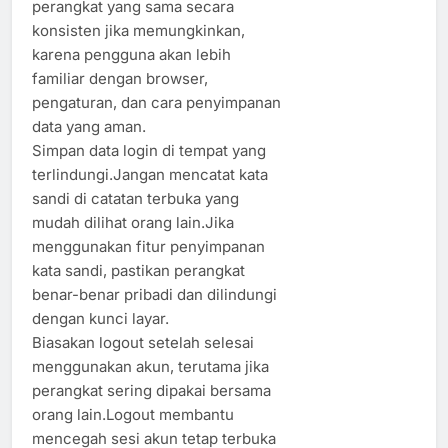
perangkat yang sama secara
konsisten jika memungkinkan,
karena pengguna akan lebih
familiar dengan browser,
pengaturan, dan cara penyimpanan
data yang aman.
Simpan data login di tempat yang
terlindungi.Jangan mencatat kata
sandi di catatan terbuka yang
mudah dilihat orang lain.Jika
menggunakan fitur penyimpanan
kata sandi, pastikan perangkat
benar-benar pribadi dan dilindungi
dengan kunci layar.
Biasakan logout setelah selesai
menggunakan akun, terutama jika
perangkat sering dipakai bersama
orang lain.Logout membantu
mencegah sesi akun tetap terbuka