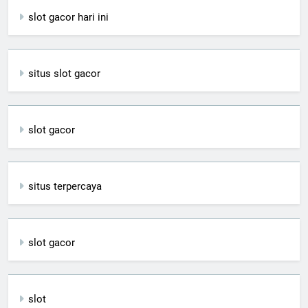
slot gacor hari ini
situs slot gacor
slot gacor
situs terpercaya
slot gacor
slot