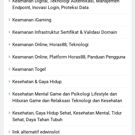
Keamanan Digital, Teknologi Autentikasi, Manajemen
Endpoint, Inovasi Login, Proteksi Data
Keamanan iGaming
Keamanan Infrastruktur Sertifikat & Validasi Domain
Keamanan Online, Horas88, Teknologi
Keamanan Online, Platform Horas88, Panduan Pengguna
Keamanan Togel
Kesehatan & Gaya Hidup
Kesehatan Mental Game dan Psikologi Lifestyle dan
Hiburan Game dan Relaksasi Teknologi dan Kesehatan
Kesehatan, Gaya Hidup Sehat, Kesehatan Mental, Tidur
Sehat, Daya Tahan Tubuh
link alternatif edwinslot