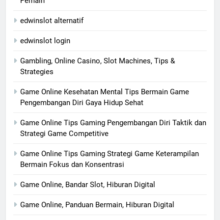
Pemain
edwinslot alternatif
edwinslot login
Gambling, Online Casino, Slot Machines, Tips &
Strategies
Game Online Kesehatan Mental Tips Bermain Game
Pengembangan Diri Gaya Hidup Sehat
Game Online Tips Gaming Pengembangan Diri Taktik dan
Strategi Game Competitive
Game Online Tips Gaming Strategi Game Keterampilan
Bermain Fokus dan Konsentrasi
Game Online, Bandar Slot, Hiburan Digital
Game Online, Panduan Bermain, Hiburan Digital