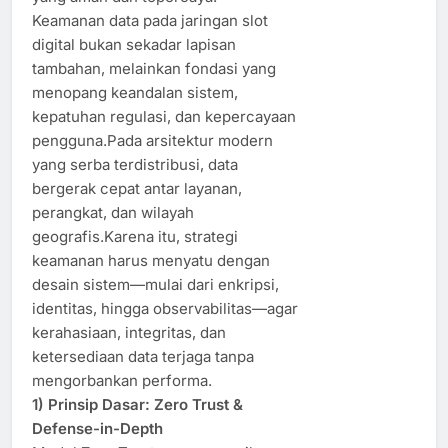
Keamanan data pada jaringan slot
digital bukan sekadar lapisan
tambahan, melainkan fondasi yang
menopang keandalan sistem,
kepatuhan regulasi, dan kepercayaan
pengguna.Pada arsitektur modern
yang serba terdistribusi, data
bergerak cepat antar layanan,
perangkat, dan wilayah
geografis.Karena itu, strategi
keamanan harus menyatu dengan
desain sistem—mulai dari enkripsi,
identitas, hingga observabilitas—agar
kerahasiaan, integritas, dan
ketersediaan data terjaga tanpa
mengorbankan performa.
1) Prinsip Dasar: Zero Trust &
Defense-in-Depth