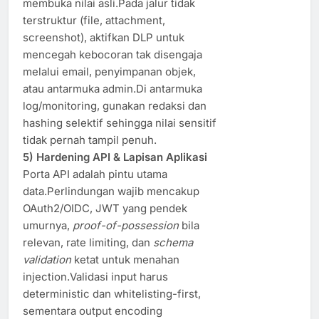
membuka nilai asli.Pada jalur tidak
terstruktur (file, attachment,
screenshot), aktifkan DLP untuk
mencegah kebocoran tak disengaja
melalui email, penyimpanan objek,
atau antarmuka admin.Di antarmuka
log/monitoring, gunakan redaksi dan
hashing selektif sehingga nilai sensitif
tidak pernah tampil penuh.
5) Hardening API & Lapisan Aplikasi
Porta API adalah pintu utama
data.Perlindungan wajib mencakup
OAuth2/OIDC, JWT yang pendek
umurnya,
proof-of-possession
bila
relevan, rate limiting, dan
schema
validation
ketat untuk menahan
injection.Validasi input harus
deterministic dan whitelisting-first,
sementara output encoding