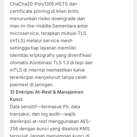
ChaCha20-Poly1305.HSTS dan
certificate pinning di klien kritis
menurunkan risiko downgrade dan
man-in-the-middle.Sementara antar
microservice, terapkan mutual-TLS
(mTLS) melalui service mesh
sehingga tiap layanan memiliki
identitas kriptografis yang diverifikasi
otomatis.Kombinasi TLS 1.3 di tepi dan
mTLS di internal memastikan kanal
terenkripsi menyeluruh tanpa celah
plaintext di jaringan.
3) Enkripsi At-Rest & Manajemen
Kunci
Data sensitif—termasuk PII, data
transaksi, dan log audit—wajib
dienkripsi at-rest menggunakan AES-
256 dengan kunci yang dikelola KMS
terpusat.Jangan menyimpan kunci di