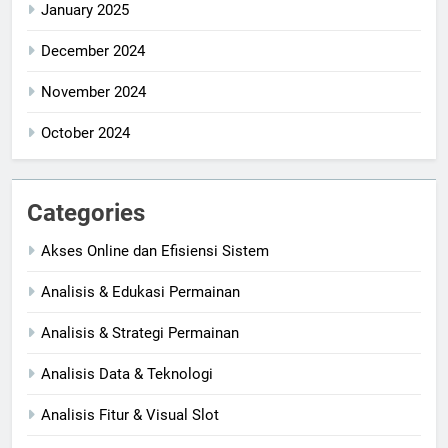
January 2025
December 2024
November 2024
October 2024
Categories
Akses Online dan Efisiensi Sistem
Analisis & Edukasi Permainan
Analisis & Strategi Permainan
Analisis Data & Teknologi
Analisis Fitur & Visual Slot