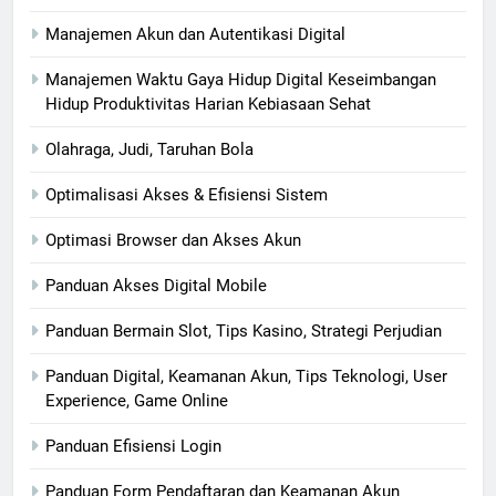
Manajemen Akun dan Autentikasi Digital
Manajemen Waktu Gaya Hidup Digital Keseimbangan
Hidup Produktivitas Harian Kebiasaan Sehat
Olahraga, Judi, Taruhan Bola
Optimalisasi Akses & Efisiensi Sistem
Optimasi Browser dan Akses Akun
Panduan Akses Digital Mobile
Panduan Bermain Slot, Tips Kasino, Strategi Perjudian
Panduan Digital, Keamanan Akun, Tips Teknologi, User
Experience, Game Online
Panduan Efisiensi Login
Panduan Form Pendaftaran dan Keamanan Akun