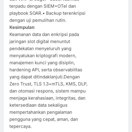
terpadu dengan SIEM+OTel dan
playbook SOAR.• Backup terenkripsi
dengan uji pemulihan rutin.
Kesimpulan
Keamanan data dan enkripsi pada
jaringan slot digital menuntut
pendekatan menyeluruh yang
menyatukan kriptografi modern,
manajemen kunci yang disiplin,
hardening API, serta observabilitas
yang dapat ditindaklanjuti.Dengan
Zero Trust, TLS 1.3+mTLS, KMS, DLP,
dan otomasi respons, sistem mampu
menjaga kerahasiaan, integritas, dan
ketersediaan data sekaligus
mempertahankan pengalaman
pengguna yang cepat, aman, dan
tepercaya.