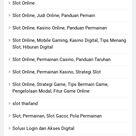
Slot Online
Slot Online, Judi Online, Panduan Pemain
Slot Online, Kasino Online, Panduan Permainan
Slot Online, Mobile Gaming, Kasino Digital, Tips Menang
Slot, Hiburan Digital
Slot Online, Permainan Casino, Panduan Taruhan
Slot Online, Permainan Kasino, Strategi Slot
Slot Online, Strategi Game, Tips Bermain Game,
Pengelolaan Modal, Fitur Game Online
slot thailand
Slot, Permainan, Slot Gacor, Pola Permainan
Solusi Login dan Akses Digital