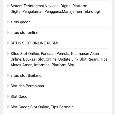
Sistem Terintegrasi,Navigasi Digital,Platform
Digital,Pengalaman Pengguna,Manajemen Teknologi
situs gacor
situs slot online
SITUS SLOT ONLINE RESMI
Situs Slot Online, Panduan Pemula, Keamanan Akun
Online, Edukasi Slot Online, Update Link Slot Resmi, Tips
Akses Aman, Informasi Platform Slot
situs slot thailand
Slot dan Permainan
Slot Gacor
Slot Gacor, Slot Online, Tips Bermain