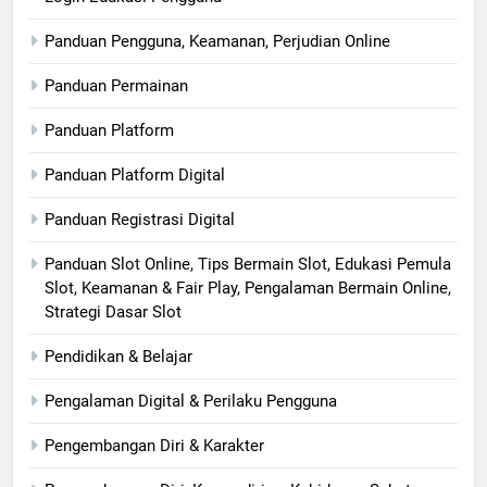
Panduan Pengguna, Keamanan, Perjudian Online
Panduan Permainan
Panduan Platform
Panduan Platform Digital
Panduan Registrasi Digital
Panduan Slot Online, Tips Bermain Slot, Edukasi Pemula
Slot, Keamanan & Fair Play, Pengalaman Bermain Online,
Strategi Dasar Slot
Pendidikan & Belajar
Pengalaman Digital & Perilaku Pengguna
Pengembangan Diri & Karakter