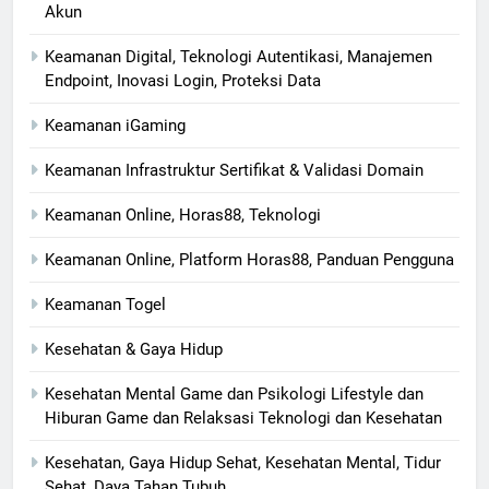
Akun
Keamanan Digital, Teknologi Autentikasi, Manajemen
Endpoint, Inovasi Login, Proteksi Data
Keamanan iGaming
Keamanan Infrastruktur Sertifikat & Validasi Domain
Keamanan Online, Horas88, Teknologi
Keamanan Online, Platform Horas88, Panduan Pengguna
Keamanan Togel
Kesehatan & Gaya Hidup
Kesehatan Mental Game dan Psikologi Lifestyle dan
Hiburan Game dan Relaksasi Teknologi dan Kesehatan
Kesehatan, Gaya Hidup Sehat, Kesehatan Mental, Tidur
Sehat, Daya Tahan Tubuh