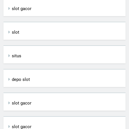
slot gacor
slot
situs
depo slot
slot gacor
slot gacor