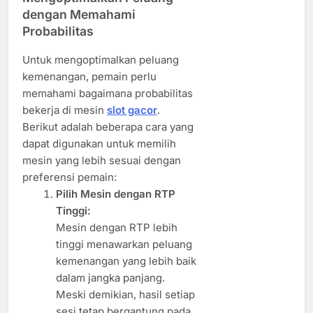
dengan Memahami
Probabilitas
Untuk mengoptimalkan peluang
kemenangan, pemain perlu
memahami bagaimana probabilitas
bekerja di mesin
slot gacor
.
Berikut adalah beberapa cara yang
dapat digunakan untuk memilih
mesin yang lebih sesuai dengan
preferensi pemain:
Pilih Mesin dengan RTP
Tinggi:
Mesin dengan RTP lebih
tinggi menawarkan peluang
kemenangan yang lebih baik
dalam jangka panjang.
Meski demikian, hasil setiap
sesi tetap bergantung pada