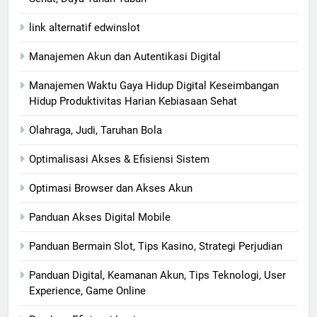
link alternatif edwinslot
Manajemen Akun dan Autentikasi Digital
Manajemen Waktu Gaya Hidup Digital Keseimbangan
Hidup Produktivitas Harian Kebiasaan Sehat
Olahraga, Judi, Taruhan Bola
Optimalisasi Akses & Efisiensi Sistem
Optimasi Browser dan Akses Akun
Panduan Akses Digital Mobile
Panduan Bermain Slot, Tips Kasino, Strategi Perjudian
Panduan Digital, Keamanan Akun, Tips Teknologi, User
Experience, Game Online