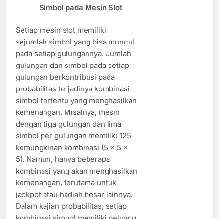
Simbol pada Mesin Slot
Setiap mesin slot memiliki
sejumlah simbol yang bisa muncul
pada setiap gulungannya. Jumlah
gulungan dan simbol pada setiap
gulungan berkontribusi pada
probabilitas terjadinya kombinasi
simbol tertentu yang menghasilkan
kemenangan. Misalnya, mesin
dengan tiga gulungan dan lima
simbol per gulungan memiliki 125
kemungkinan kombinasi (5 x 5 x
5). Namun, hanya beberapa
kombinasi yang akan menghasilkan
kemenangan, terutama untuk
jackpot atau hadiah besar lainnya.
Dalam kajian probabilitas, setiap
kombinasi simbol memiliki peluang